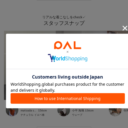
リアルな着こなしをcheck✓
スタッフスナップ
本部
PALCLOSET店
PA
matsuda saori
156cm
小平 海璃
156cm
寺
ナチュラル
イエベ春
ウェーブ