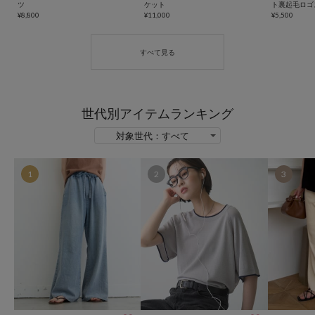
ツ
ケット
ト裏起毛ロゴ
¥8,800
¥11,000
¥5,500
世代別アイテムランキング
1
2
3