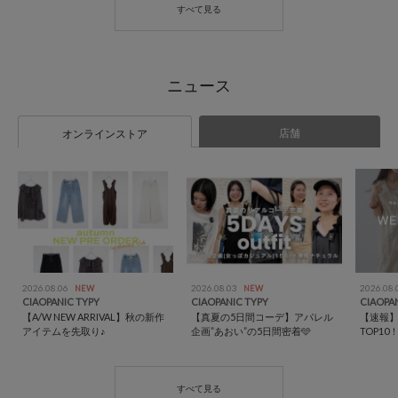
店舗
オンラインストア
2026.08.06
2026.08.03
2026.08
NEW
NEW
CIAOPANIC TYPY
CIAOPANIC TYPY
CIAOPA
【A/W NEW ARRIVAL】秋の新作
【真夏の5日間コーデ】アパレル
【速報
アイテムを先取り♪
企画”あおい”の5日間密着🩵
TOP10！