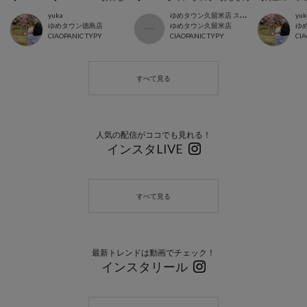
ゆ
めタウン久留米店 スタッフ
yuka
yuk
ゆめタウン徳島店
ゆめタウン久留米店
ゆ
CIAOPANIC TYPY
CIAOPANIC TYPY
CIA
人気の配信がココでも見れる！
インスタLIVE
最新トレンドは動画でチェック！
インスタリール