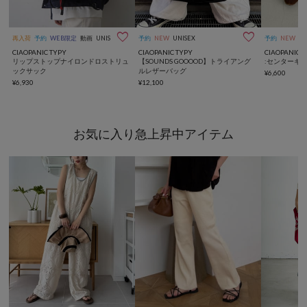


再入荷
予約
WEB限定
動画
UNISEX
NEW
予約
NEW
UNISEX
予約
NEW
CIAOPANIC TYPY
CIAOPANIC TYPY
CIAOPANIC 
リップストップナイロンドロストリュ
【SOUNDS GOOOOD】トライアング
:センターギ
ックサック
ルレザーバッグ
¥6,600
¥6,930
¥12,100
お気に入り急上昇中アイテム