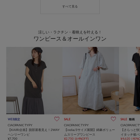
涼しい・ラクチン・着映えを叶える！
ワンピース＆オールインワン
WEB限定
SALE
SALE
動画
CIAOPANIC TYPY
CIAOPANIC TYPY
CIAOPANIC T
【KAIRI企画】脱部屋着見え！2WAY
【india/3サイズ展開】綿麻ボリュー
【さらっと快
ヘンリーワンピ
ムスリーブワンピース
イタッチ裾バ
¥7,700
¥2,750
(64%OFF)
¥4,620
(40%O
ース