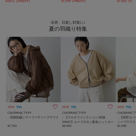
¥4,851
(30%OFF)
¥1,999
(49%OFF)
¥7,920
(10%
冷房、日差し対策に♪
夏の羽織り特集
NEW
予約
NEW
予約
NEW
予約
CIAOPANIC TYPY
CIAOPANIC TYPY
CIAOPANIC T
∴花柄刺繍シアーフーディーブラウス
∴【マルチファンクション/前後
∴【体型カバ
2WAY】ループボタン配色ニットカー
ィーブラウス
¥7,700
¥4,950
¥5,940
デ