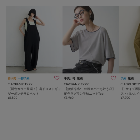
再入荷
一部予約
手洗い可
動画
予約
動画
CIAOPANIC TYPY
CIAOPANIC TYPY
CIAOPANIC T
【新色カラー登場！】肩ドロストギャ
【接触冷感/二の腕カバーも叶う◎】
【3サイズ展
ザーポンチサロペット
配色ラグラン半袖ニットTee
ストバレルイ
¥8,800
¥3,960
¥7,700