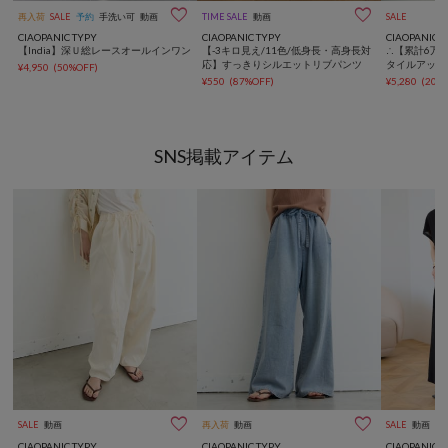


再入荷
SALE
予約
手洗い可
動画
TIME SALE
動画
SALE
CIAOPANIC TYPY
CIAOPANIC TYPY
CIAOPANIC 
【India】深Ｕ総レースオールインワン
【-3キロ見え/11色/低身長・高身長対
∴【累計6万
応】すっきりシルエットリブパンツ
タイルアップ
¥4,950
(50%OFF)
ンツ
¥550
(87%OFF)
¥5,280
(20%
SNS掲載アイテム


SALE
動画
再入荷
動画
SALE
動画
CIAOPANIC TYPY
CIAOPANIC TYPY
CIAOPANIC 