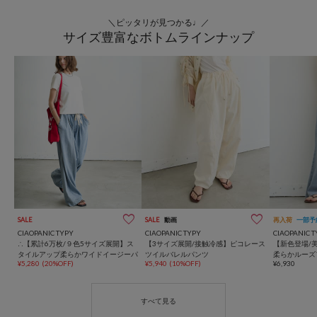
＼ピッタリが見つかる♩／
サイズ豊富なボトムラインナップ
SALE
SALE
動画
再入荷
一部予
CIAOPANIC TYPY
CIAOPANIC TYPY
CIAOPANIC T
∴【累計6万枚/９色5サイズ展開】ス
【3サイズ展開/接触冷感】ピコレース
【新色登場/
タイルアップ柔らかワイドイージーパ
ツイルバレルパンツ
柔らかルーズ
¥5,280
(20%OFF)
¥5,940
(10%OFF)
¥6,930
ンツ