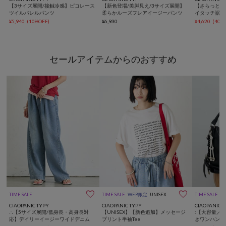
【3サイズ展開/接触冷感】ピコレース
【新色登場/美脚見え/3サイズ展開】
【さらっと快
ツイルバレルパンツ
柔らかルーズフレアイージーパンツ
イタッチ裾バ
ース
¥5,940
(10%OFF)
¥6,930
¥4,620
(40%
セールアイテムからのおすすめ


TIME SALE
TIME SALE
WEB限定
UNISEX
TIME SALE
動
CIAOPANIC TYPY
CIAOPANIC TYPY
CIAOPANIC 
∴【5サイズ展開/低身長・高身長対
【UNISEX】【新色追加】メッセージ
:【大容量／
応】デイリーイージーワイドデニム
プリント半袖Tee
きワンハンド