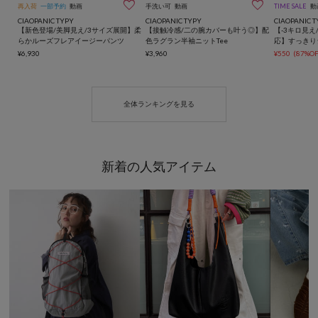


再入荷
一部予約
動画
手洗い可
動画
TIME SALE
動
CIAOPANIC TYPY
CIAOPANIC TYPY
CIAOPANIC T
【新色登場/美脚見え/3サイズ展開】柔
【接触冷感/二の腕カバーも叶う◎】配
【-3キロ見え
らかルーズフレアイージーパンツ
色ラグラン半袖ニットTee
応】すっきり
¥6,930
¥3,960
¥550
(87%OF
全体ランキングを見る
新着の人気アイテム