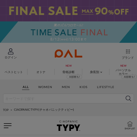
ログイン
ブランド
パーソナル
ベストヒット
オトナ
骨格診断
身長別
カラー
ALL
WOMEN
MEN
KIDS
LIFESTYLE
CIAOPANIC TYPY(チャオパニックティピー)
TOP