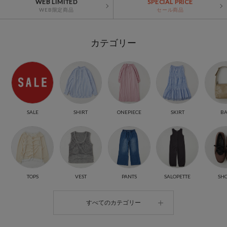
WEB LIMITED
SPECIAL PRICE
WEB限定商品
セール商品
カテゴリー
SALE
SHIRT
SKIRT
B
ONEPIECE
TOPS
VEST
PANTS
SALOPETTE
SH
すべてのカテゴリー