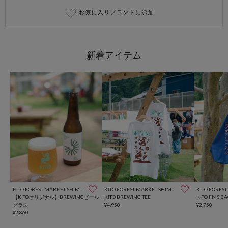
KITO FOREST MARKET SHIMOICHI
KITO FOREST MARKET SHIMOICHI
【KITOオリジナル】BREWINGビール
KITO BREWING TEE
KITO FMS
グラス
¥4,950
¥2,750
¥2,860