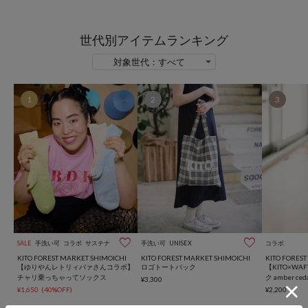
世代別アイテムランキング
1
2
3


SALE
手洗い可
コラボ
サステナブル
手洗い可
UNISEX
コラボ
KITO FOREST MARKET SHIMOICHI
KITO FOREST MARKET SHIMOICHI
KITO FORES
【ゆりやんレトリィバァさんコラボ】
ロゴトートバック
【KITO×W
チャリ乗っちゃってソックス
ク amber ced
¥3,300
¥1,650
(40%OFF)
¥2,200