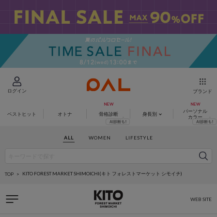
ログイン
ブランド
パーソナル
ベストヒット
オトナ
骨格診断
身長別
カラー
ALL
WOMEN
LIFESTYLE
KITO FOREST MARKET SHIMOICHI(キト フォレストマーケット シモイチ)
TOP
WEB SITE