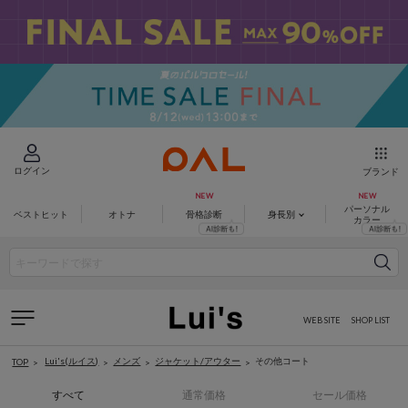
ログイン
ブランド
パーソナル
ベストヒット
オトナ
骨格診断
身長別
カラー
WEB SITE
SHOP LIST
Lui's(ルイス)
メンズ
ジャケット/アウター
その他コート
TOP
すべて
通常価格
セール価格