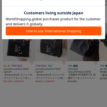
画】ダイヤメッシュ2WAY
ハーフムーン2WAYBAG
トバッグ <ナイロン>
画】ダ
トートバッグ Sサイズ
¥
12,650
¥
3,300
(
50%OFF
)
¥
25,300
トート
¥
13,7
あると助かるトート/ミニトートバッグ



再入荷
TIME SALE
TIME SALE
予約
予約
動画
予約
one after another NICE
one after another NICE
COLLAGE
ear P
CLAUP
CLAUP
GALLARDAGALANTE
SNS
【LouLoumei】ビジューロ
【LouLoumei】ビジューロ
【強撥水/PC収納可◎】強
《裏地
ゴツイードキャリーオント
ゴツイードミニトート/推し
撥水ワーキングトートバッ
イズ
¥
9,90
ート/推し活
¥
10,890
(
10%OFF
)
活
¥
8,800
(
11%OFF
)
グ
¥
13,200
ート