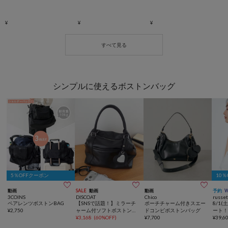
シンプルに使えるボストンバッグ
5％OFFクーポン
10



動画
SALE
動画
動画
予約
3COINS
DISCOAT
Chico
russe
ペアレンツボストンBAG
【SNSで話題！】ミラーチ
ポーチチャーム付きスエー
8/1(
¥
2,750
ャーム付ソフトボストンバ
ドコンビボストンバッグ
ート！
ッグ《詳細動画あり》
¥
3,168
(
60%OFF
)
¥
7,700
水】ク
¥
39,6
Yボス