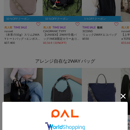
10％OFFクーポン
10％OFFクーポン
5％OFFクーポン



再入荷
TIME SALE
再入荷
TIME SALE
TIME SALE
動画
再入荷
russet
CIAOPANIC TYPY
3COINS
russe
《本革/510g》スリム2WA
【UNISEX】2WAY巾着バ
リュック2WAYエコバッグ
【上半期
Yトートバッグ <エンボス
ッグ/WEB限定カラーあり/
¥
550
e T
モノグラム>
¥
37,400
キーホルダー付き
¥
3,564
(
10%OFF
)
2WA
¥
33,6
アレンジ自在な2WAY バッグ
10％OFFクーポン



一部予約
TIME SALE
WEB限定
再入荷
動画
一部予
ear PAPILLONNER
CIAOPANIC TYPY
russet
ear P
追加決定！【ouchi/ほし企
【WEB限定】撥水ナイロン
【撥水】スリム2WAYトー
追加決