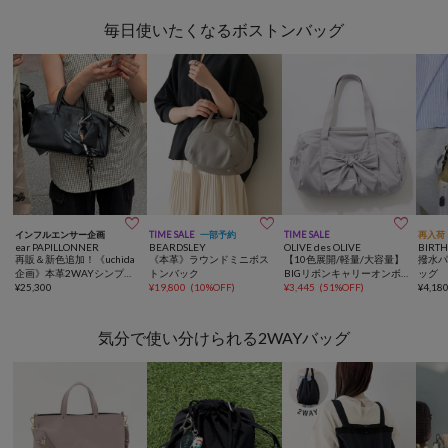
毎日使いたくなるボストンバッグ



インフルエンサー企画
TIME SALE
一部予約
TIME SALE
再入荷
ear PAPILLONNER
BEARDSLEY
OLIVE des OLIVE
BIRT
再販＆新色追加！《uchida
《本革》ラウンドミニボス
【10色展開/軽量/大容量】
撥水パ
企画》本革2WAYシンプル
トンバック
BIGリボンキャリーオンボ
ッグ
ボストンバッグ
¥
25,300
¥
19,800
(
10%OFF
)
ストンバッグ
¥
3,445
(
51%OFF
)
¥
4,18
気分で使い分けられる2WAYバッグ