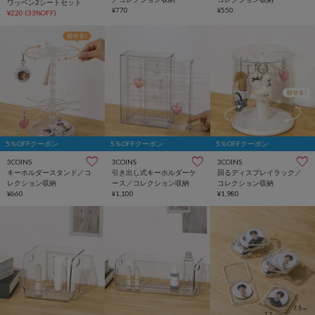
ワッペン2シートセット
¥770
¥550
¥220
(33%OFF)
5％OFFクーポン
5％OFFクーポン
5％OFFクーポン
3COINS
3COINS
3COINS
キーホルダースタンド／コ
引き出し式キーホルダーケ
回るディスプレイラック／
レクション収納
ース／コレクション収納
コレクション収納
¥660
¥1,100
¥1,980