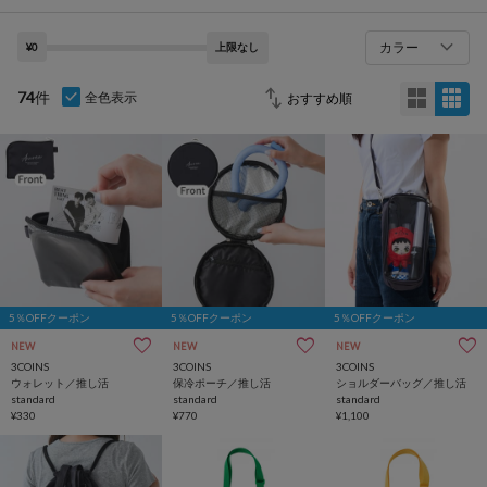
カラー
¥0
上限なし
74
件
全色表示
5％OFFクーポン
5％OFFクーポン
5％OFFクーポン
NEW
NEW
NEW
3COINS
3COINS
3COINS
ウォレット／推し活
保冷ポーチ／推し活
ショルダーバッグ／推し活
standard
standard
standard
¥330
¥770
¥1,100