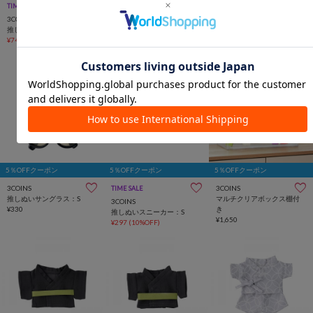
3COINS
TIME SALE
TIME SALE
《2WAY》マルチクリアボッ
3COINS
3COINS
クスワイド
推しぬい服セーラー：M
推しぬい服セーラー：S
¥1,650
¥748
(15%OFF)
¥704
(20%OFF)
5％OFFクーポン
5％OFFクーポン
5％OFFクーポン
3COINS
3COINS
TIME SALE
推しぬいサングラス：S
マルチクリアボックス棚付
3COINS
¥330
き
推しぬいスニーカー：S
¥1,650
¥297
(10%OFF)