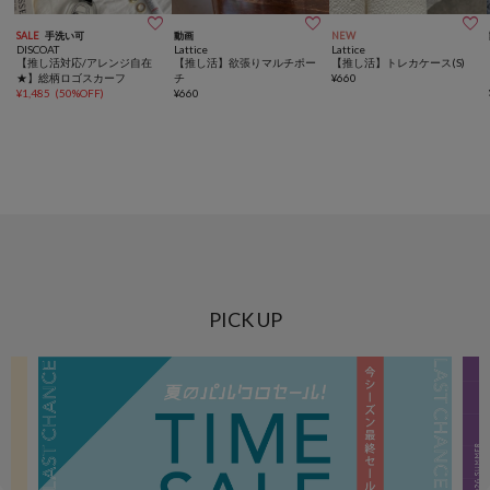



SALE
手洗い可
動画
NEW
DISCOAT
Lattice
Lattice
【推し活対応/アレンジ自在
【推し活】欲張りマルチポー
【推し活】トレカケース(S)
★】総柄ロゴスカーフ
チ
¥
660
¥
1,485
(
50%OFF
)
¥
660
PICK UP