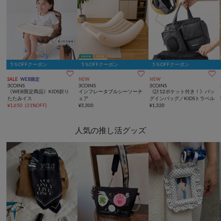
5％OFFクーポン
5％OFFクーポン
5％OFFクーポン



SALE
WEB限定
NEW
NEW
3COINS
3COINS
3COINS
《WEB限定商品》KIDS折り
インフレータブルシーソーチ
《計12ポケット付き！》バッ
たたみイス
ェア
グインバッグ／KIDSトラベル
¥
1,650
(
31%OFF
)
¥
3,300
¥
1,320
人気の推し活グッズ