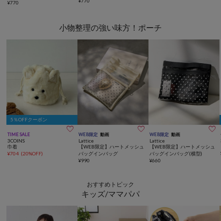
¥
770
¥
770
小物整理の強い味方！ポーチ
5％OFFクーポン



TIME SALE
WEB限定
動画
WEB限定
動画
3COINS
Lattice
Lattice
巾着
【WEB限定】ハートメッシュ
【WEB限定】ハートメッシュ
¥
704
(
20%OFF
)
バッグインバッグ
バッグインバッグ(横型)
¥
990
¥
660
おすすめトピック
キッズ/ママパパ