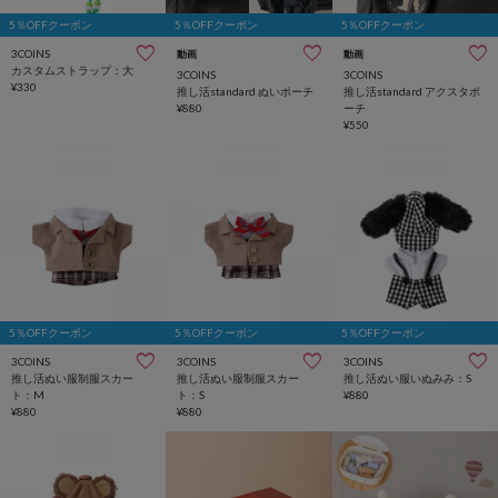
5％OFFクーポン
5％OFFクーポン
5％OFFクーポン
3COINS
動画
動画
カスタムストラップ：大
3COINS
3COINS
¥330
推し活standard ぬいポーチ
推し活standard アクスタポ
¥880
ーチ
¥550
5％OFFクーポン
5％OFFクーポン
5％OFFクーポン
3COINS
3COINS
3COINS
推し活ぬい服制服スカー
推し活ぬい服制服スカー
推し活ぬい服いぬみみ：S
ト：M
ト：S
¥880
¥880
¥880