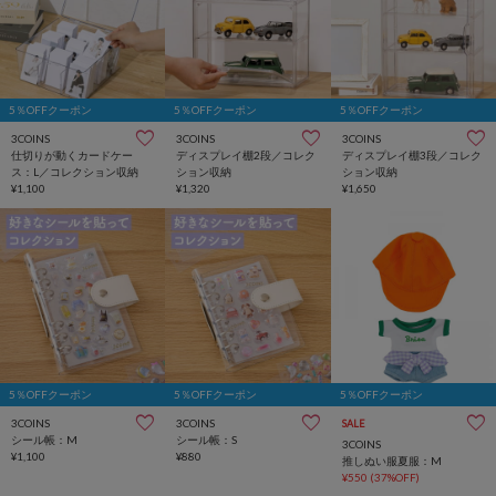
5％OFFクーポン
5％OFFクーポン
5％OFFクーポン
3COINS
3COINS
3COINS
仕切りが動くカードケー
ディスプレイ棚2段／コレク
ディスプレイ棚3段／コレク
ス：L／コレクション収納
ション収納
ション収納
¥1,100
¥1,320
¥1,650
5％OFFクーポン
5％OFFクーポン
5％OFFクーポン
3COINS
3COINS
SALE
シール帳：M
シール帳：S
3COINS
¥1,100
¥880
推しぬい服夏服：M
¥550
(37%OFF)