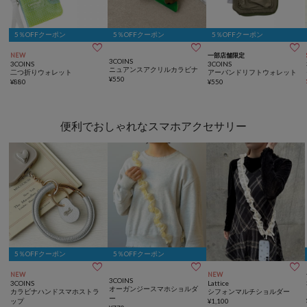
5％OFFクーポン
5％OFFクーポン
5％OFFクーポン



NEW
一部店舗限定
3COINS
3COINS
3COINS
ニュアンスアクリルカラビナ
二つ折りウォレット
アーバンドリフトウォレット
¥
550
¥
880
¥
550
便利でおしゃれなスマホアクセサリー
5％OFFクーポン
5％OFFクーポン



NEW
NEW
3COINS
3COINS
Lattice
オーガンジースマホショルダ
カラビナハンドスマホストラ
シフォンマルチショルダー
ー
ップ
¥
1,100