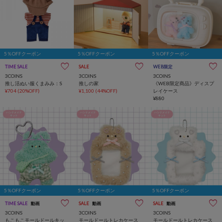
5％OFFクーポン
5％OFFクーポン
5％OFFクーポン
TIME SALE
SALE
WEB限定
3COINS
3COINS
3COINS
推し活ぬい服くまみみ：S
推しの家
《WEB限定商品》ディスプ
¥704
(20%OFF)
¥1,100
(44%OFF)
レイケース
¥880
5％OFFクーポン
5％OFFクーポン
5％OFFクーポン
TIME SALE
動画
SALE
動画
SALE
動画
3COINS
3COINS
3COINS
もこもこモールドールキッ
モールドールトレカケース
モールドールトレカケース