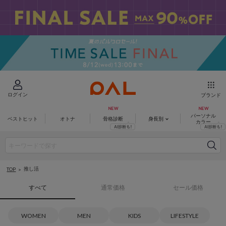
ログイン
ブランド
パーソナル
ベストヒット
オトナ
骨格診断
身長別
カラー
推し活
TOP
すべて
通常価格
セール価格
WOMEN
MEN
KIDS
LIFESTYLE