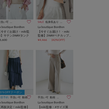
エンサー企画
手洗い可
オケージョン
インフルエンサー企画
SALE
低身長あり
オケージョン
a boutique BonBon
La boutique BonBon
【今すぐお届け・miki監
【今すぐお届け！・miki
修】サテン2WAYタンク
監修】2WAYペチカップ
キャミ/ロング丈
6,600
¥4,466
(42%OFF)
10％OFFクーポン
一部予約
手洗い可
動画
手洗い可
動画
オケージョン
a boutique BonBon
La boutique BonBon
【再販決定！miki監修】
【miki監修・4サイズ展