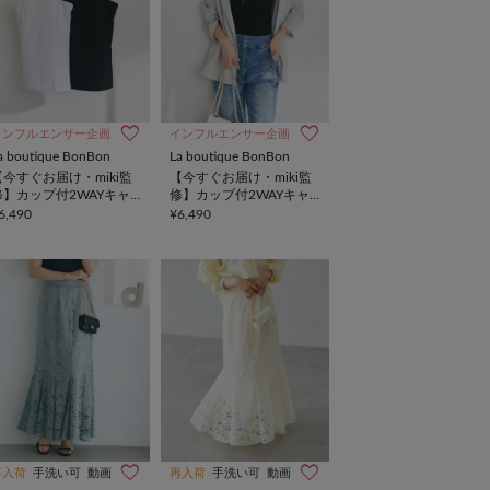
インフルエンサー企画
インフルエンサー企画
a boutique BonBon
La boutique BonBon
【今すぐお届け・miki監
【今すぐお届け・miki監
修】カップ付2WAYキャ
修】カップ付2WAYキャ
ミソール2
ミソール2
6,490
¥6,490
再入荷
手洗い可
動画
再入荷
手洗い可
動画