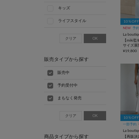
キッズ
ライフスタイル
10％OF
NEW
予
La bouti
クリア
OK
【miki
サイズ展
スアップ
¥19,800
ンツ
販売タイプから探す
販売中
予約受付中
まもなく発売
クリア
OK
10％OF
一部予約
La bouti
商品タイプから探す
【再販決定