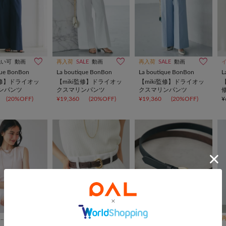
洗い可
動画
再入荷
SALE
動画
再入荷
SALE
動画
que BonBon
La boutique BonBon
La boutique BonBon
L
監修】ドライオッ
【miki監修】ドライオッ
【miki監修】ドライオッ
ンパンツ
クスマリンパンツ
クスマリンパンツ
(20%OFF)
¥19,360
(20%OFF)
¥19,360
(20%OFF)
¥
10％OFFクーポン
10％OFFクーポン
インフルエンサー企画
予約
動画
インフルエンサー企画
予約
動画
インフルエンサー企画