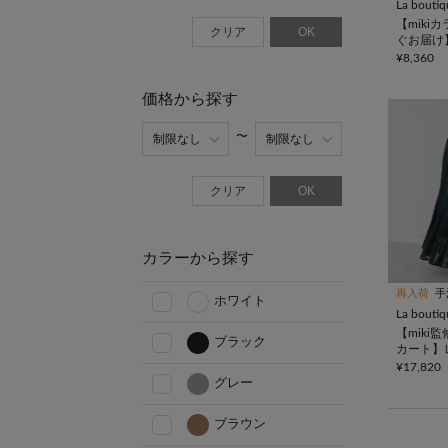
La bouti
【miki
クリア
OK
ぐお届け
¥8,360
価格から探す
クリア
OK
カラーから探す
再入荷
手
ホワイト
La bouti
【miki
ブラック
カート】
ドマキシ
¥17,820
グレー
ブラウン