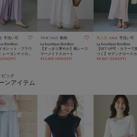


LE
手洗い可
TIME SALE
動画
再入荷
SALE
手洗い可
que BonBon
La boutique BonBon
La boutique BonBon
イオレット・ブラウ
【すっきり華やか】裾レース
【SET UP可・カラーで
】レーヨンナイロン
マーメイドスカート
つく】サテンナロースカ
25%OFF
)
¥
15,400
(
30%OFF
)
¥
9,867
(
31%OFF
)
メイドスカート
トピック
ーンアイテム