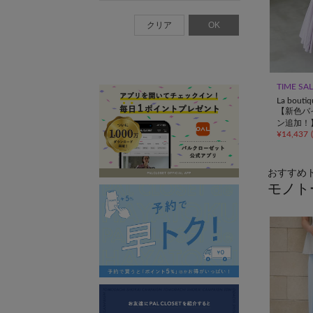
クリア
OK
TIME SA
La bouti
【新色バ
ン追加！
¥
14,437
(
マチマー
おすすめ
モノト