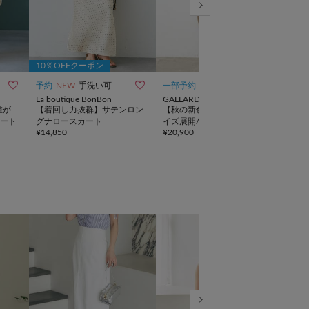
10％OFFクーポン



予約
NEW
手洗い可
一部予約
NEW
再入
La boutique BonBon
GALLARDAGALANTE
La b
差が
【着回し力抜群】サテンロン
【秋の新色予約開始】【3サ
【新
ート
グナロースカート
イズ展開/セットアップ対
サイ
¥
14,850
¥
20,900
¥
18,
応】リヨセルスリットスカー
ロン
ト