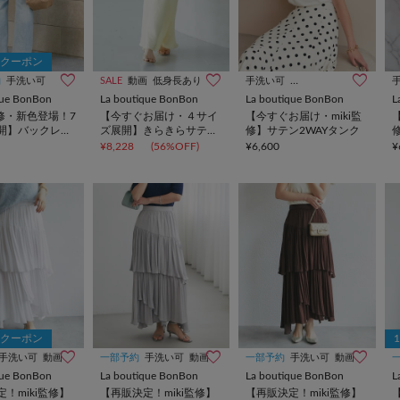
Fクーポン
約
手洗い可
SALE
動画
低身長あり
手洗い可
オケージョン
インフル
que BonBon
La boutique BonBon
La boutique BonBon
L
監修・新色登場！7
【今すぐお届け・４サイ
【今すぐお届け・miki監
開】バックレー
ズ展開】きらきらサテン
修】サテン2WAYタンク
デニムフレアパ
ロングナロースカート
¥8,228
(56%OFF)
¥6,600
¥
Fクーポン
手洗い可
動画
一部予約
手洗い可
動画
一部予約
手洗い可
動画
que BonBon
La boutique BonBon
La boutique BonBon
L
！miki監修】
【再販決定！miki監修】
【再販決定！miki監修】