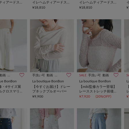
ティアードスカ
イレヘムティアードスカ
イレヘムティアードスカ
ート
ート
¥18,810
¥18,810
¥
動画
オケージョン
手洗い可
動画
オケージョン
SALE
手洗い可
動画
S
que BonBon
La boutique BonBon
La boutique BonBon
L
監修・4サイズ展
【今すぐお届け】ドレー
【miki監修カラー登場】
ルクロスマリン
プネックプルオーバー
レースストレッチ前後２
WAYプルオーバー
¥9,900
¥7,920
(20%OFF)
¥