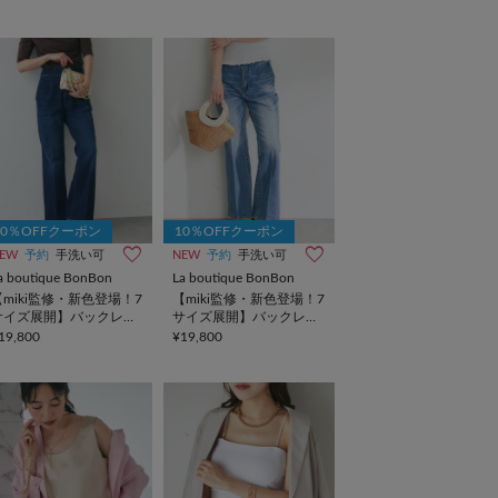
10％OFFクーポン
10％OFFクーポン
EW
予約
手洗い可
NEW
予約
手洗い可
a boutique BonBon
La boutique BonBon
【miki監修・新色登場！7
【miki監修・新色登場！7
サイズ展開】バックレー
サイズ展開】バックレー
スアップデニムフレアパ
スアップデニムフレアパ
19,800
¥19,800
ンツ
ンツ