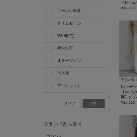
イレヘム
ート
¥18,810
クーポン対象
タイムセール
WEB限定
手洗い可
オケージョン
再入荷
手洗い可
アウトレット
La bouti
【miki
開】ダブ
パンツ
¥25,520
クリア
OK
ブランドから探す
ブランド