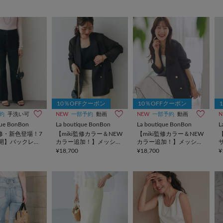
10％OFFクーポン
10％OFFクーポン
約
手洗い可
NEW
一部予約
動画
NEW
一部予約
動画
N
que BonBon
La boutique BonBon
La boutique BonBon
L
監修・新色登場！7
【miki監修カラー＆NEW
【miki監修カラー＆NEW
開】バックレー
カラー追加！】メッシュ
カラー追加！】メッシュ
デニムフレアパ
メタルボタンライトジャ
メタルボタンライトジャ
¥18,700
¥18,700
¥
ケット
ケット