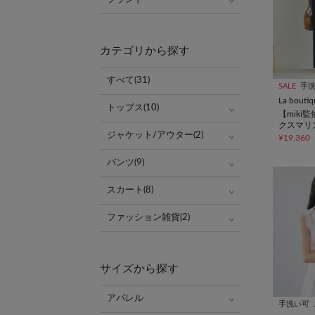
カテゴリから探す
すべて(31)
SALE
手
La bouti
トップス(10)
【miki
クスマリ
ジャケット/アウター(2)
¥19,360
パンツ(9)
スカート(8)
ファッション雑貨(2)
サイズから探す
アパレル
手洗い可