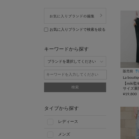
お気に入りブランドで検索を絞る
キーワードから探す
販売前
予
La bouti
【miki
検索
サイズ展
スアップ
¥19,800
ンツ
タイプから探す
レディース
メンズ