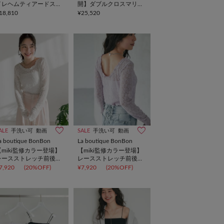
イレヘムティアードスカ
開】ダブルクロスマリン
ート
パンツ
18,810
¥25,520
ALE
手洗い可
動画
SALE
手洗い可
動画
a boutique BonBon
La boutique BonBon
【miki監修カラー登場】
【miki監修カラー登場】
レースストレッチ前後２
レースストレッチ前後２
WAYプルオーバー
WAYプルオーバー
7,920
(20%OFF)
¥7,920
(20%OFF)