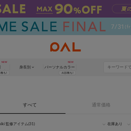
断
身長別
パーソナル
カラー
すべて
通常価格
ki 監修アイテム(31)
在庫あり