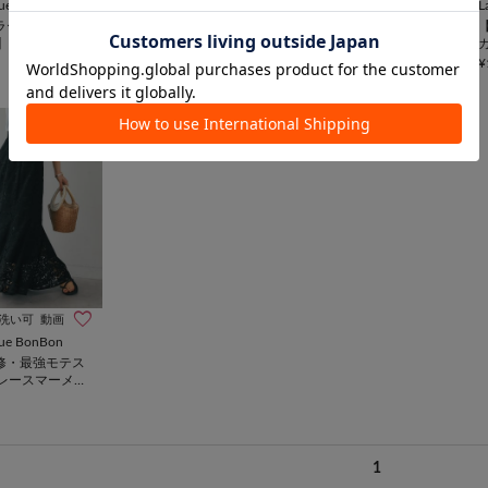
que BonBon
La boutique BonBon
La boutique BonBon
L
カラー監修・今す
【miki監修】ワイドバッ
【miki監修】ワイドバッ
】リブタンク
クル10穴ベルト
クル10穴ベルト
¥7,700
¥7,700
¥
洗い可
動画
que BonBon
監修・最強モテス
レースマーメイ
スカート
1