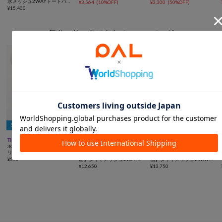
水メッシュ2WAYトートバッ
ホルダー付き
¥
3,564
(
10%OFF
)
¥
3,300
(
50%OFF
)
グ
¥
15,400
気分で使い分けられる2WAYバッグ
5％OFFクーポン



TIME SALE
動画
一部予約
UNISEX
一部予約
動画
UNISEX
3COINS
ear PAPILLONNER
ear PAPILLONNER
リュック2WAYエコバッグ
追加決定！【ouchi/ほし企
追加決定！【ouchi/ほし企
¥
550
画】ダイヤメッシュ2WAYト
画】ダイヤメッシュ2WAYト
ートバッグ Sサイズ
¥
12,650
ートバッグLサイズ
¥
13,750