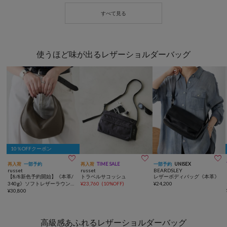
使うほど味が出るレザーショルダーバッグ
10％OFFクーポン



再入荷
一部予約
再入荷
TIME SALE
一部予約
UNISEX
russet
russet
BEARDSLEY
【8/8新色予約開始】《本革/
トラベルサコッシュ
レザーボディバッグ《本革》
340g》ソフトレザーラウンド
¥
23,760
(
10%OFF
)
¥
24,200
ショルダーバッグ
¥
30,800
高級感あふれるレザーショルダーバッグ