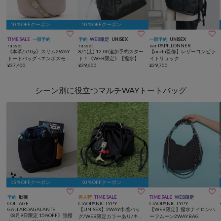
10％OFFクーポン
10％OFFクーポン



TIME SALE
一部予約
予約
WEB限定
UNISEX
一部予約
UNISEX
russet
russet
ear PAPILLONNER
《本革/510g》スリム2WAY
8/1(土) 12:00追加予約スター
【ouchi監修】レザーコンビラ
トートバッグ <エンボスモノ
ト！《WEB限定》【撥水】ク
イトリュック
グラム>
¥
37,400
ラウズナイロン2WAYボスト
¥
39,600
¥
29,700
ンバッグ
シーン別に役立つマルチWAYトートバッグ
15％OFFクーポン
10％OFFクーポン



予約
動画
再入荷
TIME SALE
TIME SALE
WEB限定
COLLAGE
CIAOPANIC TYPY
CIAOPANIC TYPY
GALLARDAGALANTE
【UNISEX】2WAY巾着バッ
【WEB限定】撥水ナイロンハ
《8月9日限定 15%OFF》強撥
グ/WEB限定カラーあり/キー
ーフムーン2WAYBAG