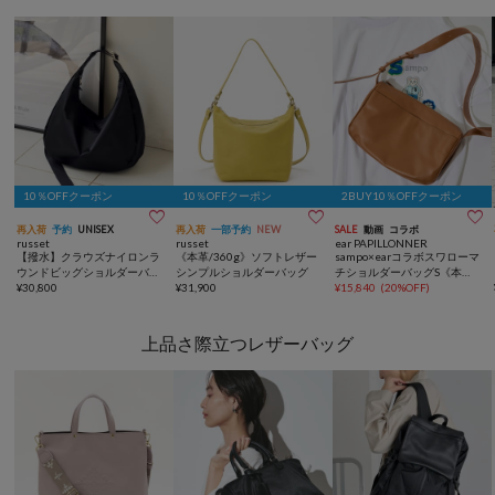
10％OFFクーポン
10％OFFクーポン
2BUY10％OFFクーポン



再入荷
予約
UNISEX
再入荷
一部予約
NEW
SALE
動画
コラボ
russet
russet
ear PAPILLONNER
【撥水】クラウズナイロンラ
《本革/360g》ソフトレザー
sampo×earコラボスワローマ
ウンドビッグショルダーバッ
シンプルショルダーバッグ
チショルダーバッグS《本
グ
¥
30,800
¥
31,900
革》
¥
15,840
(
20%OFF
)
上品さ際立つレザーバッグ