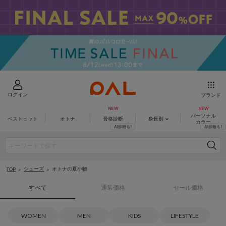
ログイン
ブランド
パーソナル
ベストヒット
オトナ
骨格診断
身長別
カラー
シューズ
オトナの夏小物
TOP
すべて
通常価格
セール価格
WOMEN
MEN
KIDS
LIFESTYLE