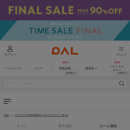
ログイン
ブランド
パーソナル
ベストヒット
オトナ
骨格診断
身長別
カラー
パルクロ CHANNEL(パルクロチャンネル)
TOP
すべて
通常価格
セール価格