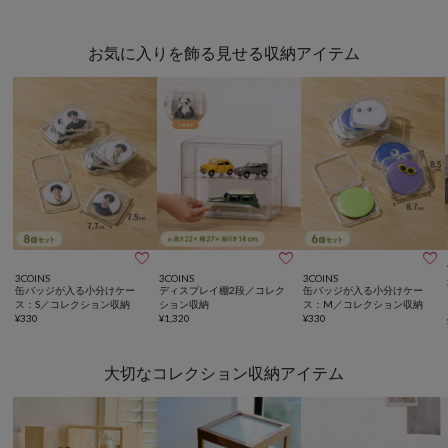
お気に入りを飾る見せる収納アイテム



3COINS
3COINS
3COINS
缶バッジが入る小分けケー
ディスプレイ棚2段／コレク
缶バッジが入る小分けケー
ス：S／コレクション収納
ション収納
ス：M／コレクション収納
¥
330
¥
1,320
¥
330
大切なコレクション収納アイテム