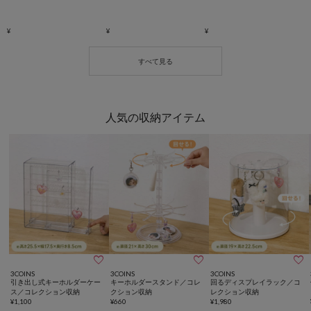
人気の収納アイテム



3COINS
3COINS
3COINS
引き出し式キーホルダーケー
キーホルダースタンド／コレ
回るディスプレイラック／コ
ス／コレクション収納
クション収納
レクション収納
¥
1,100
¥
660
¥
1,980