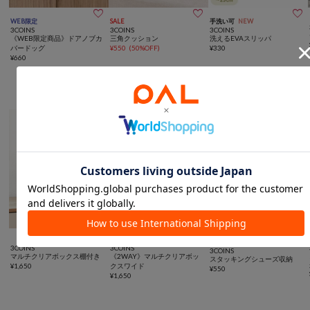



WEB限定
SALE
手洗い可
NEW
3COINS
3COINS
3COINS
《WEB限定商品》ドアノブカ
三角クッション
洗えるEVAスリッパ
バードッグ
¥
550
(
50%OFF
)
¥
330
¥
660
スペース有効活用に便利なアイテム



SALE
3COINS
3COINS
3COINS
マルチクリアボックス棚付き
《2WAY》マルチクリアボッ
スタッキングシューズ収納
¥
1,650
クスワイド
¥
550
¥
1,650