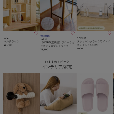



WEB限定
salut!
3COINS
salut!
マルチラック
スタッキングラックワイド／
《WEB限定商品》フローラガ
¥
2,750
コレクション収納
ラスディスプレイラック
¥
660
¥
3,300
おすすめトピック
インテリア/家電