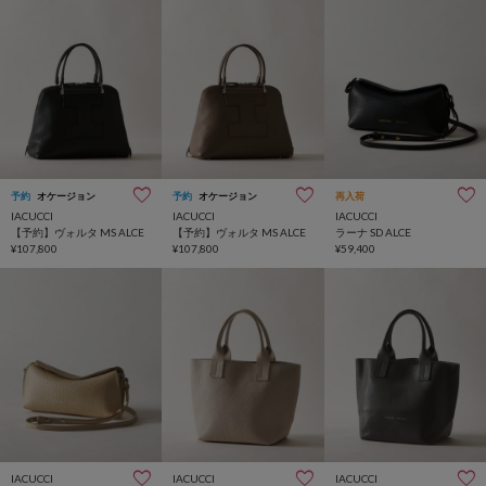
予約
オケージョン
予約
オケージョン
再入荷
IACUCCI
IACUCCI
IACUCCI
【予約】ヴォルタ MS ALCE
【予約】ヴォルタ MS ALCE
ラーナ SD ALCE
¥107,800
¥107,800
¥59,400
IACUCCI
IACUCCI
IACUCCI