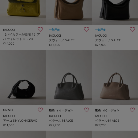
IACUCCI
一部予約
一部予約
【バイカラーが登場！】ア
IACUCCI
IACUCCI
バ ウォレット CERVO
スウォーノ S ALCE
スウォーノ S ALCE
¥44,000
¥74,800
¥74,800
UNISEX
動画
オケージョン
動画
オケージョン
IACUCCI
IACUCCI
IACUCCI
アーゴ S NYLON/CERVO
ベラール M ALCE
ベラール M ALCE
¥61,600
¥79,200
¥79,200