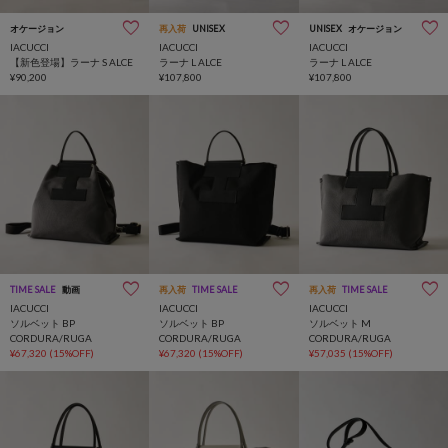
オケージョン
再入荷
UNISEX
UNISEX
オケージョン
IACUCCI
IACUCCI
IACUCCI
【新色登場】ラーナ S ALCE
ラーナ L ALCE
ラーナ L ALCE
¥90,200
¥107,800
¥107,800
TIME SALE
動画
再入荷
TIME SALE
再入荷
TIME SALE
IACUCCI
IACUCCI
IACUCCI
ソルベット BP
ソルベット BP
ソルベット M
CORDURA/RUGA
CORDURA/RUGA
CORDURA/RUGA
¥67,320
(15%OFF)
¥67,320
(15%OFF)
¥57,035
(15%OFF)