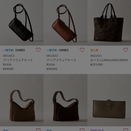
一部予約
UNISEX
一部予約
UNISEX
再入荷
IACUCCI
IACUCCI
IACUCCI
アバ アイウェアケース
アバ アイウェアケース
オペラ L CAVALLINO/CERVO
RUGA
RUGA
¥121,000
¥44,000
¥44,000
予約
予約
TIME SALE