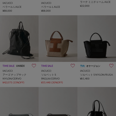
ラーナ ミニチャーム ALCE
IACUCCI
IACUCCI
¥22,000
ベラール L ALCE
ベラール L ALCE
¥88,000
¥88,000
TIME SALE
UNISEX
TIME SALE
予約
オケージョン
IACUCCI
IACUCCI
IACUCCI
アーゴ ナップサック
ソルベット S
ソルベット S NYLON/RUGA
NYLON/CERVO
PAGLIA/CERVO
¥81,400
¥42,075
(15%OFF)
¥55,440
(30%OFF)