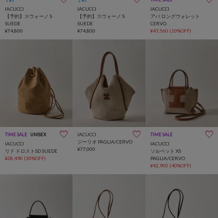
IACUCCI
IACUCCI
IACUCCI
【予約】スウォーノ S
【予約】スウォーノ S
アバ ロングウォレット
SUEDE
SUEDE
CERVO
¥74,800
¥74,800
¥43,560
(10%OFF)
IACUCCI
TIME SALE
UNISEX
TIME SALE
ジーリオ PAGLIA/CERVO
IACUCCI
IACUCCI
¥77,000
リド ドロストSD SUEDE
ソルベット XS
¥28,490
(30%OFF)
PAGLIA/CERVO
¥42,900
(40%OFF)