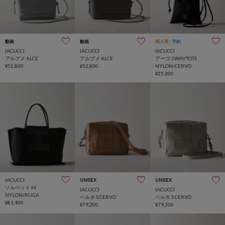
動画
動画
再入荷
予約
IACUCCI
IACUCCI
IACUCCI
アルブメ ALCE
アルブメ ALCE
アーゴ 2WAYTOTE
¥52,800
¥52,800
NYLON/CERVO
¥25,300
IACUCCI
UNISEX
UNISEX
ソルベット M
IACUCCI
IACUCCI
NYLON/RUGA
ベルタ S CERVO
ベルタ S CERVO
¥81,400
¥79,200
¥79,200