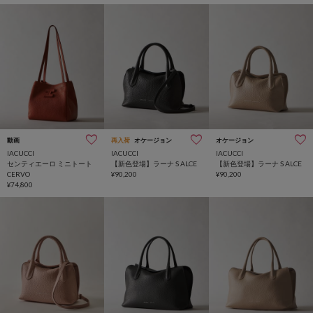
動画
再入荷
オケージョン
オケージョン
IACUCCI
IACUCCI
IACUCCI
センティエーロ ミニトート
【新色登場】ラーナ S ALCE
【新色登場】ラーナ S ALCE
CERVO
¥90,200
¥90,200
¥74,800