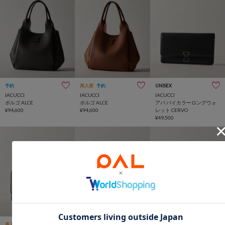
予約
再入荷
予約
UNISEX
IACUCCI
IACUCCI
IACUCCI
ボルゴ ALCE
ボルゴ ALCE
アバ バイカラーロングウォ
¥94,600
¥94,600
レット CERVO
¥49,500
IACUCCI
IACUCCI
再入荷
UNISEX