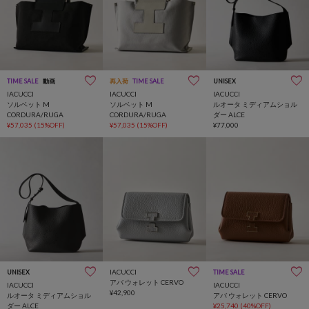
TIME SALE
動画
再入荷
TIME SALE
UNISEX
IACUCCI
IACUCCI
IACUCCI
ソルベット M
ソルベット M
ルオータ ミディアムショル
CORDURA/RUGA
CORDURA/RUGA
ダー ALCE
¥57,035
(15%OFF)
¥57,035
(15%OFF)
¥77,000
IACUCCI
UNISEX
TIME SALE
アバ ウォレット CERVO
IACUCCI
IACUCCI
¥42,900
ルオータ ミディアムショル
アバ ウォレット CERVO
ダー ALCE
¥25,740
(40%OFF)