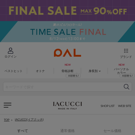
ログイン
ブランド
パーソナル
ベストヒット
オトナ
骨格診断
身長別
カラー
SHOP LIST
WEB SITE
IACUCCI(イアクッチ)
TOP
すべて
通常価格
セール価格