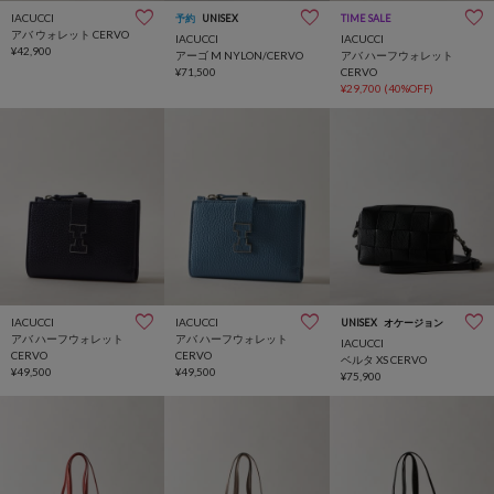
IACUCCI
予約
UNISEX
TIME SALE
アバ ウォレット CERVO
IACUCCI
IACUCCI
¥42,900
アーゴ M NYLON/CERVO
アバ ハーフウォレット
¥71,500
CERVO
¥29,700
(40%OFF)
IACUCCI
IACUCCI
UNISEX
オケージョン
アバ ハーフウォレット
アバ ハーフウォレット
IACUCCI
CERVO
CERVO
ベルタ XS CERVO
¥49,500
¥49,500
¥75,900