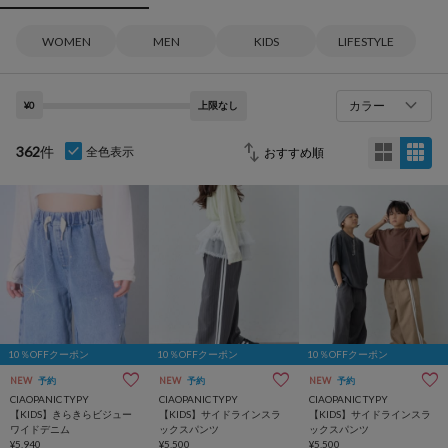
WOMEN
MEN
KIDS
LIFESTYLE
カラー
¥0
上限なし
362
件
全色表示
10％OFFクーポン
10％OFFクーポン
10％OFFクーポン
NEW
予約
NEW
予約
NEW
予約
CIAOPANIC TYPY
CIAOPANIC TYPY
CIAOPANIC TYPY
【KIDS】きらきらビジュー
【KIDS】サイドラインスラ
【KIDS】サイドラインスラ
ワイドデニム
ックスパンツ
ックスパンツ
¥5,940
¥5,500
¥5,500