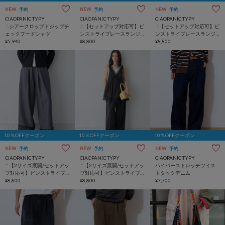
NEW
予約
NEW
予約
NEW
予約
CIAOPANIC TYPY
CIAOPANIC TYPY
CIAOPANIC TYPY
∴シアークロップドジップチ
∴【セットアップ対応可】ピ
∴【セットアップ対応可】ピ
ェックフードシャツ
ンストライプレースランジ
ンストライプレースランジ
¥5,940
ェリーチュニック
¥8,800
ェリーチュニック
¥8,800
10％OFFクーポン
10％OFFクーポン
10％OFFクーポン
NEW
予約
NEW
予約
NEW
予約
CIAOPANIC TYPY
CIAOPANIC TYPY
CIAOPANIC TYPY
∴【2サイズ展開/セットアッ
∴【2サイズ展開/セットアッ
ハイパーストレッチツイス
プ対応可】ピンストライプ
プ対応可】ピンストライプ
トタックデニム
レースパンツ
¥8,800
レースパンツ
¥8,800
¥7,700