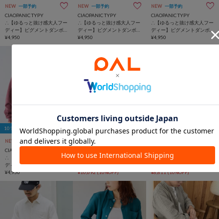
NEW
一部予約
NEW
一部予約
NEW
一部予約
CIAOPANIC TYPY
CIAOPANIC TYPY
CIAOPANIC TYPY
∴【ゆるっと抜け感大人フー
∴【ゆるっと抜け感大人フー
∴【ゆるっと抜け感大人フー
ディー】ピグメントダンボ
ディー】ピグメントダンボ
ディー】ピグメントダンボ
ールパーカー
¥4,950
ールパーカー
¥4,950
ールパーカー
¥4,950
10％OFFクーポン
10％OFFクーポン
10％OFFクーポン
NEW
一部予約
NEW
TIME SALE
NEW
SALE
CIAOPANIC TYPY
CIAOPANIC TYPY
CIAOPANIC TYPY
∴【ゆるっと抜け感大人フー
【SOUNDS GOOOOD】【新
【GEVACO/ゲバコ】10ozデ
ディー】ピグメントダンボ
色追加】2WAYナイロンタッ
ニムイージーワイドパンツ
ールパーカー
¥4,950
クギャザーパラコードBAG
¥10,692
(10%OFF)
¥8,811
(10%OFF)