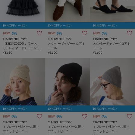
10％OFFクーポン
10％OFFクーポン
10％OFFクーポン
NEW
予約
NEW
予約
NEW
予約
CIAOPANIC TYPY
CIAOPANIC TYPY
CIAOPANIC TYPY
【KIDS/ZOZO限カラーあ
:センターギャザーベロアミ
:センターギャザーベロアミ
り】レイヤードチュールミ
ュール
ュール
ニスカート
¥3,630
¥6,600
¥6,600
10％OFFクーポン
10％OFFクーポン
10％OFFクーポン
NEW
予約
NEW
予約
NEW
予約
CIAOPANIC TYPY
CIAOPANIC TYPY
CIAOPANIC TYPY
：プレート付きウール混リ
：プレート付きウール混リ
：プレート付きウール混リ
ブニットビーニー
ブニットビーニー
ブニットビーニー