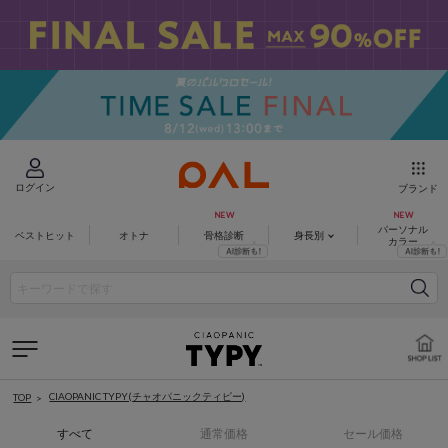
ログイン
ブランド
パーソナル
ベストヒット
オトナ
骨格診断
身長別
カラー
CIAOPANIC TYPY(チャオパニックティピー)
TOP
すべて
通常価格
セール価格