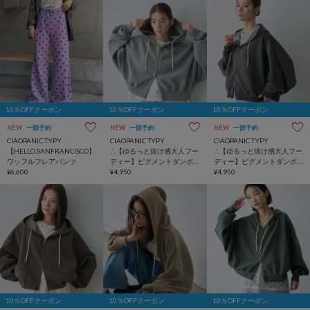
10％OFFクーポン
10％OFFクーポン
10％OFFクーポン
NEW
一部予約
NEW
一部予約
NEW
一部予約
CIAOPANIC TYPY
CIAOPANIC TYPY
CIAOPANIC TYPY
【HELLO.SANFRANCISCO】
∴【ゆるっと抜け感大人フー
∴【ゆるっと抜け感大人フー
ワッフルフレアパンツ
ディー】ピグメントダンボ
ディー】ピグメントダンボ
¥6,600
ールパーカー
¥4,950
ールパーカー
¥4,950
10％OFFクーポン
10％OFFクーポン
10％OFFクーポン