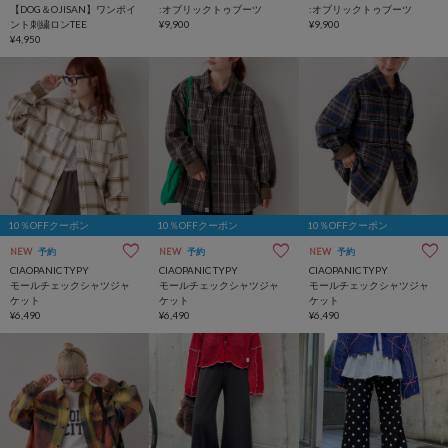
【DOG＆OJISAN】ワンポイ
:オブリックトゥブーツ
:オブリックトゥブーツ
ント刺繍ロンTEE
¥9,900
¥9,900
¥4,950
10％OFFクーポン
10％OFFクーポン
10％OFFクーポン
NEW
予約
NEW
予約
NEW
予約
CIAOPANIC TYPY
CIAOPANIC TYPY
CIAOPANIC TYPY
モールチェックシャツジャ
モールチェックシャツジャ
モールチェックシャツジャ
ケット
ケット
ケット
¥6,490
¥6,490
¥6,490