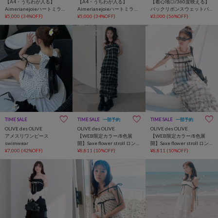
【A4・うちわが入る】
【A4・うちわが入る】
【着心地◎/360度映える】
Aimerianejoieハートミラー
Aimerianejoieハートミラー
バックリボンスウェットパ
チャーム付きトート
¥5,000
(34%OFF)
チャーム付きトート
¥5,000
(34%OFF)
ンツ
¥3,000
(56%OFF)
TIME SALE
TIME SALE
一部予約
TIME SALE
一部予約
OLIVE des OLIVE
OLIVE des OLIVE
OLIVE des OLIVE
アメスリワンピース
【WEB限定カラー/8色展
【WEB限定カラー/8色展
swimwear
開】Saxe flower stroll ロン
開】Saxe flower stroll ロン
¥7,000
(42%OFF)
グワンピ
¥8,811
(10%OFF)
グワンピ
¥8,811
(10%OFF)