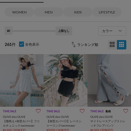
WOMEN
MEN
KIDS
LIFESTYLE
カラー
¥0
上限なし
261
件
全色表示
TIME SALE
TIME SALE
TIME SALE
動画
OLIVE des OLIVE
OLIVE des OLIVE
OLIVE des OLIVE
【着映え×体型カバー】フリ
【体型カバー◎】レースシ
サイドレースアップストレ
ルチュニックswimwear
ャーリングswimwear
ッチフレアパンツ
¥6,000
(30%OFF)
¥9,000
(16%OFF)
¥6,000
(30%OFF)