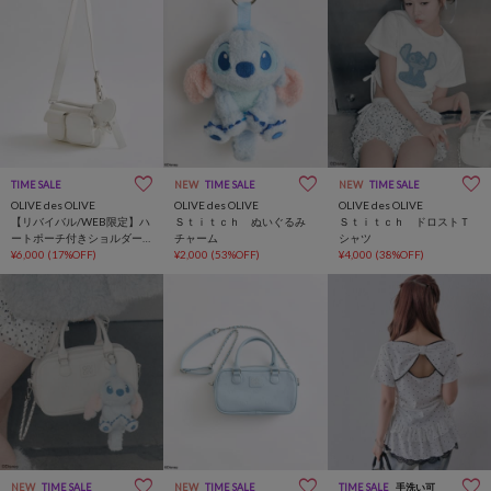
TIME SALE
NEW
TIME SALE
NEW
TIME SALE
OLIVE des OLIVE
OLIVE des OLIVE
OLIVE des OLIVE
【リバイバル/WEB限定】ハ
Ｓｔｉｔｃｈ ぬいぐるみ
Ｓｔｉｔｃｈ ドロストＴ
ートポーチ付きショルダー
チャーム
シャツ
バッグ
¥6,000
(17%OFF)
¥2,000
(53%OFF)
¥4,000
(38%OFF)
NEW
TIME SALE
NEW
TIME SALE
TIME SALE
手洗い可