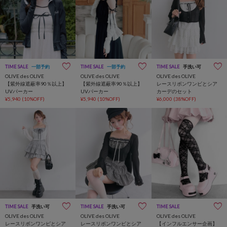
TIME SALE
一部予約
TIME SALE
一部予約
TIME SALE
手洗い可
OLIVE des OLIVE
OLIVE des OLIVE
OLIVE des OLIVE
【紫外線遮蔽率90％以上】
【紫外線遮蔽率90％以上】
レースリボンワンピとシア
UVパーカー
UVパーカー
カーデのセット
¥5,940
(10%OFF)
¥5,940
(10%OFF)
¥6,000
(38%OFF)
TIME SALE
手洗い可
TIME SALE
手洗い可
TIME SALE
OLIVE des OLIVE
OLIVE des OLIVE
OLIVE des OLIVE
レースリボンワンピとシア
レースリボンワンピとシア
【インフルエンサー企画】