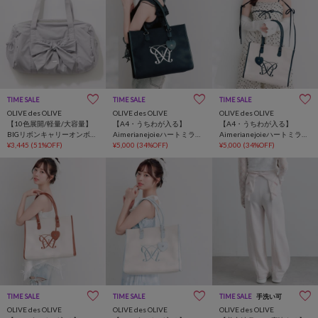
TIME SALE
TIME SALE
TIME SALE
OLIVE des OLIVE
OLIVE des OLIVE
OLIVE des OLIVE
【10色展開/軽量/大容量】
【A4・うちわが入る】
【A4・うちわが入る】
BIGリボンキャリーオンボス
Aimerianejoieハートミラー
Aimerianejoieハートミラー
トンバッグ
¥3,445
(51%OFF)
チャーム付きトート
¥5,000
(34%OFF)
チャーム付きトート
¥5,000
(34%OFF)
TIME SALE
TIME SALE
TIME SALE
手洗い可
OLIVE des OLIVE
OLIVE des OLIVE
OLIVE des OLIVE