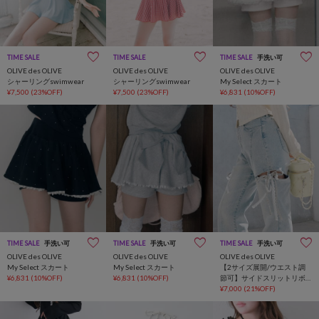
TIME SALE
TIME SALE
TIME SALE
手洗い可
OLIVE des OLIVE
OLIVE des OLIVE
OLIVE des OLIVE
シャーリングswimwear
シャーリングswimwear
My Select スカート
¥7,500
(23%OFF)
¥7,500
(23%OFF)
¥6,831
(10%OFF)
TIME SALE
手洗い可
TIME SALE
手洗い可
TIME SALE
手洗い可
OLIVE des OLIVE
OLIVE des OLIVE
OLIVE des OLIVE
My Select スカート
My Select スカート
【2サイズ展開/ウエスト調
¥6,831
(10%OFF)
¥6,831
(10%OFF)
節可】サイドスリットリボ
ンストレッチパンツ
¥7,000
(21%OFF)