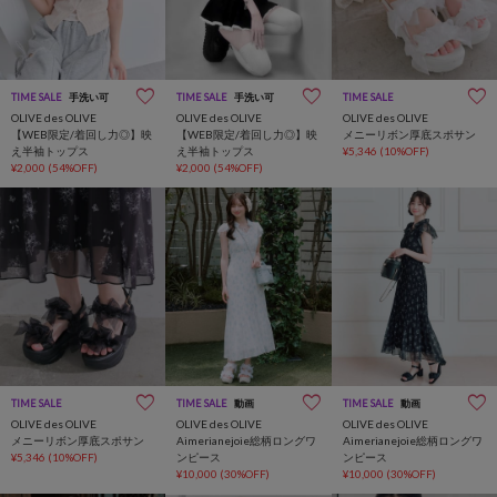
TIME SALE
手洗い可
TIME SALE
手洗い可
TIME SALE
OLIVE des OLIVE
OLIVE des OLIVE
OLIVE des OLIVE
【WEB限定/着回し力◎】映
【WEB限定/着回し力◎】映
メニーリボン厚底スポサン
え半袖トップス
え半袖トップス
¥5,346
(10%OFF)
¥2,000
(54%OFF)
¥2,000
(54%OFF)
TIME SALE
TIME SALE
動画
TIME SALE
動画
OLIVE des OLIVE
OLIVE des OLIVE
OLIVE des OLIVE
メニーリボン厚底スポサン
Aimerianejoie総柄ロングワ
Aimerianejoie総柄ロングワ
¥5,346
(10%OFF)
ンピース
ンピース
¥10,000
(30%OFF)
¥10,000
(30%OFF)