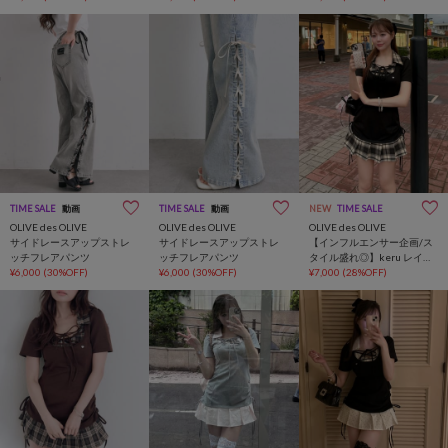
TIME SALE
動画
TIME SALE
動画
NEW
TIME SALE
OLIVE des OLIVE
OLIVE des OLIVE
OLIVE des OLIVE
サイドレースアップストレ
サイドレースアップストレ
【インフルエンサー企画/ス
ッチフレアパンツ
ッチフレアパンツ
タイル盛れ◎】keru レイヤ
¥6,000
(30%OFF)
¥6,000
(30%OFF)
ード風着痩せミニワンピ
¥7,000
(28%OFF)