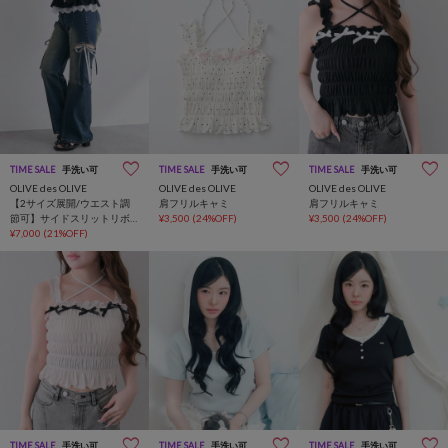
TIME SALE
手洗い可
TIME SALE
手洗い可
TIME SALE
手洗い可
OLIVE des OLIVE
OLIVE des OLIVE
OLIVE des OLIVE
【2サイズ展開/ウエスト調
肩フリルキャミ
肩フリルキャミ
節可】サイドスリットリボ
¥3,500
(24%OFF)
¥3,500
(24%OFF)
ンストレッチパンツ
¥7,000
(21%OFF)
TIME SALE
手洗い可
TIME SALE
手洗い可
TIME SALE
手洗い可