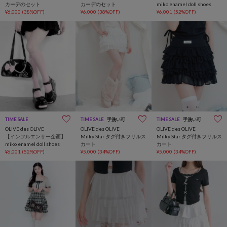
カーデのセット
カーデのセット
miko enamel doll shoes
¥6,000
(38%OFF)
¥6,000
(38%OFF)
¥6,001
(52%OFF)
TIME SALE
TIME SALE
手洗い可
TIME SALE
手洗い可
OLIVE des OLIVE
OLIVE des OLIVE
OLIVE des OLIVE
【インフルエンサー企画】
Milky Star タグ付きフリルス
Milky Star タグ付きフリルス
miko enamel doll shoes
カート
カート
¥6,001
(52%OFF)
¥5,000
(34%OFF)
¥5,000
(34%OFF)