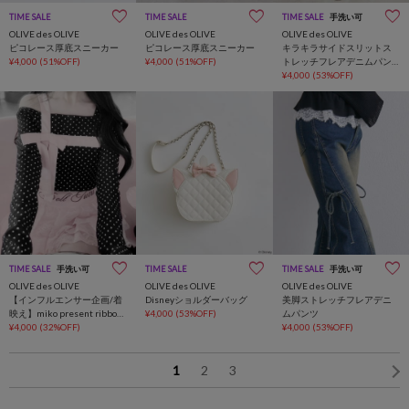
TIME SALE
TIME SALE
TIME SALE
手洗い可
OLIVE des OLIVE
OLIVE des OLIVE
OLIVE des OLIVE
ピコレース厚底スニーカー
ピコレース厚底スニーカー
キラキラサイドスリットス
¥4,000
(51%OFF)
¥4,000
(51%OFF)
トレッチフレアデニムパン
ツ
¥4,000
(53%OFF)
TIME SALE
手洗い可
TIME SALE
TIME SALE
手洗い可
OLIVE des OLIVE
OLIVE des OLIVE
OLIVE des OLIVE
【インフルエンサー企画/着
Disneyショルダーバッグ
美脚ストレッチフレアデニ
映え】miko present ribbon
¥4,000
(53%OFF)
ムパンツ
tops
¥4,000
(32%OFF)
¥4,000
(53%OFF)
1
2
3