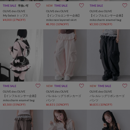
TIME SALE
手洗い可
NEW
TIME SALE
TIME SALE
インフルエンサー企
OLIVE des OLIVE
OLIVE des OLIVE
OLIVE des OLIVE
My Select トップス
【インフルエンサー企画】
【インフルエンサー企画】
¥4,000
(27%OFF)
miko race layered skirt
miko charm enamel bag
¥8,910
(10%OFF)
¥3,500
(55%OFF)
TIME SALE
インフルエンサー企画
NEW
TIME SALE
NEW
TIME SALE
OLIVE des OLIVE
OLIVE des OLIVE
OLIVE des OLIVE
【インフルエンサー企画】
バレルレッグリボンカーゴ
バレルレッグリボンカーゴ
miko charm enamel bag
パンツ
パンツ
¥3,500
(55%OFF)
¥6,831
(10%OFF)
¥6,831
(10%OFF)