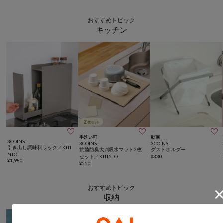
おすすめトピック
キッチン



手洗い可
動画
3COINS
3COINS
3COINS
引き出し調味料ラック／KITI
抗菌防臭大判吸水マット2枚
ダストホルダー
NTO
セット／KITINTO
¥
330
¥
1,980
¥
550
おすすめトピック
収納