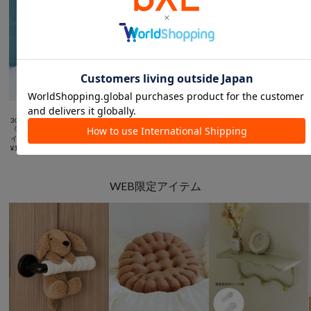



3COINS
3COINS
3COINS
《水拭き可能！》PPラタント
《洗える》PPラタン収納ボッ
アクセサリーケース
イレ収納ボックス
クス／KITINTO
¥
880
¥
1,100
¥
1,870
WEB限定アイテム