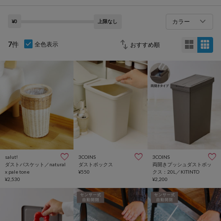
カラー
¥0
上限なし
7
件
全色表示
salut!
3COINS
3COINS
ダストバスケット／natural
ダストボックス
両開きプッシュダストボッ
x pale tone
¥550
クス：20L／KITINTO
¥2,530
¥2,200