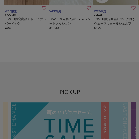



WEB限定
WEB限定
WEB限定
3COINS
salut!
salut!
《WEB限定商品》ドアノブカ
《WEB限定再入荷》cookieシ
《WEB限定商品》フック付き
バードッグ
ートクッション
ウェーブウォールシェルフ
¥
660
¥
1,430
¥
2,200
PICK UP