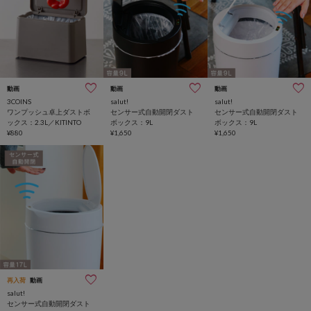
動画
動画
動画
3COINS
salut!
salut!
ワンプッシュ卓上ダストボ
センサー式自動開閉ダスト
センサー式自動開閉ダスト
ックス：2.3L／KITINTO
ボックス：9L
ボックス：9L
¥880
¥1,650
¥1,650
再入荷
動画
salut!
センサー式自動開閉ダスト