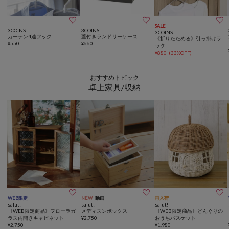



SALE
3COINS
3COINS
3COINS
カーテン4連フック
蓋付きランドリーケース
《折りたためる》引っ掛けラ
¥
550
¥
660
ック
¥
880
(
33%OFF
)
おすすめトピック
卓上家具/収納



WEB限定
NEW
動画
再入荷
salut!
salut!
salut!
《WEB限定商品》フローラガ
メディスンボックス
《WEB限定商品》どんぐりの
ラス両開きキャビネット
¥
2,750
おうちバスケット
¥
2,750
¥
1,980