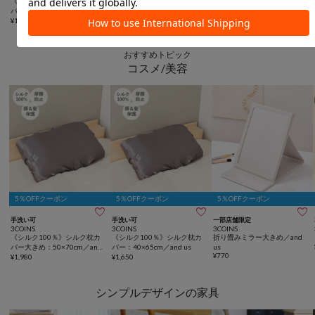
《シルク100％》シルク枕カ
冷感座布団：25×37cm
¥
1,100
バー／and us
¥
935
(
15%OFF
)
¥
1,650
おすすめトピック
コスメ/美容
5％OFFクーポン
5％OFFクーポン
5％OFFクーポン



手洗い可
手洗い可
一部店舗限定
3COINS
3COINS
3COINS
《シルク100％》シルク枕カ
《シルク100％》シルク枕カ
折り畳みミラー大きめ／and
バー大きめ：50×70cm／and
バー：40×65cm／and us
us
¥
770
us
¥
1,980
¥
1,650
シンプルデザインの家具