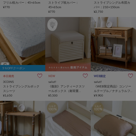
フリル枕カバー：45×65cm
ストライプ枕カバー：
ストライプシングル布団カ
¥770
45×65cm
バー：210×150cm
¥770
¥2,750
5％OFFクーポン
本日発売
NEW
WEB限定
3COINS
salut!
salut!
ストライプシングルボック
《復刻》アンティークスツ
《WEB限定商品》コンソー
スシーツ
ールボックス（耐荷重
ルテーブル／ナチュラルフ
¥1,650
70kg）
¥5,500
レンチアンティーク
¥9,900