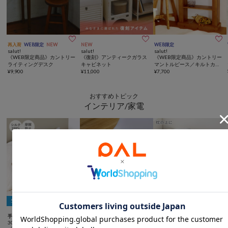



再入荷
WEB限定
NEW
NEW
WEB限定
salut!
salut!
salut!
《WEB限定商品》カントリー
《復刻》アンティークガラス
《WEB限定商品》カントリー
ライティングデスク
キャビネット
マントルピース／キルトカン
¥
9,900
¥
11,000
トリー
¥
7,700
おすすめトピック
インテリア/家電
5％OFFクーポン
5％OFFクーポン
5％OFFクーポン



手洗い可
一部店舗限定
TIME SALE
3COINS
3COINS
3COINS
冷感ジェルマット：40×60cm