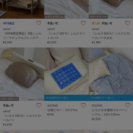
WEB限定
手洗い可
再入荷
手洗い可
salut!
salut!
salut!
《WEB限定商品》2段シェル
《シルク100％》シルクナイ
《シルク100％》シルクピロ
フ／ナチュラルフレンチア
トカバー
ーカバー大きめ
ンティーク
¥5,500
¥2,200
¥1,980
5％OFFクーポン
5％OFFクーポン
3COINS
3COINS
手洗い可
冷感ピロー：19×27cm
とろける冷感掛けカバーシ
salut!
¥550
ングル：210×150cm
《シルク100％》シルクピロ
¥2,200
ーカバー
¥1,650