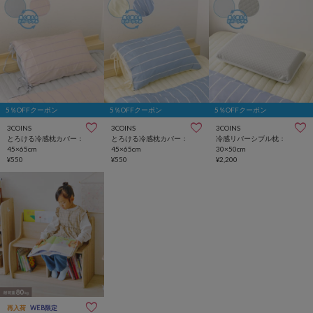
5％OFFクーポン
5％OFFクーポン
5％OFFクーポン
3COINS
3COINS
3COINS
とろける冷感枕カバー：
とろける冷感枕カバー：
冷感リバーシブル枕：
45×65cm
45×65cm
30×50cm
¥550
¥550
¥2,200
再入荷
WEB限定