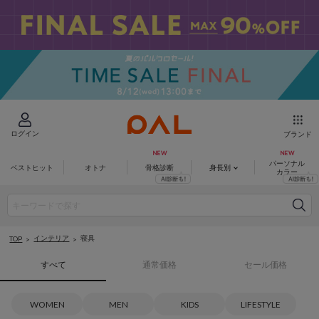
ログイン
ブランド
パーソナル
ベストヒット
オトナ
骨格診断
身長別
カラー
インテリア
寝具
TOP
すべて
通常価格
セール価格
WOMEN
MEN
KIDS
LIFESTYLE