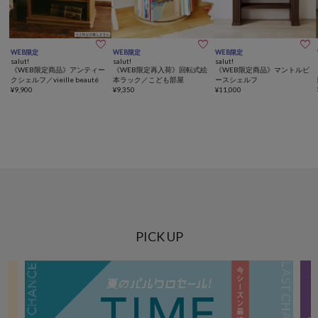



WEB限定
WEB限定
WEB限定
salut!
salut!
salut!
《WEB限定商品》アンティー
《WEB限定再入荷》回転式絵
《WEB限定商品》マントルピ
クシェルフ／vieille beauté
本ラック／こども部屋
ースシェルフ
¥
9,900
¥
9,350
¥
11,000
PICK UP