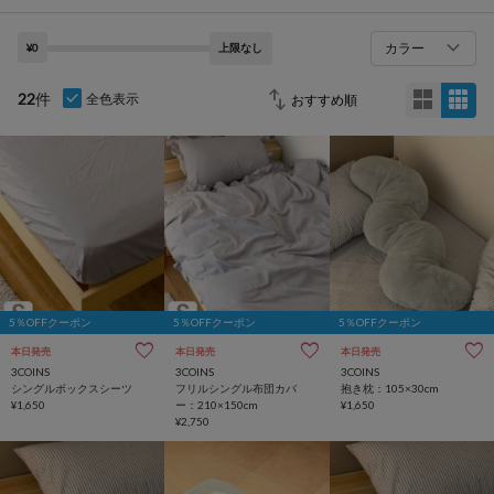
カラー
¥0
上限なし
22
件
全色表示
5％OFFクーポン
5％OFFクーポン
5％OFFクーポン
本日発売
本日発売
本日発売
3COINS
3COINS
3COINS
シングルボックスシーツ
フリルシングル布団カバ
抱き枕：105×30cm
¥1,650
ー：210×150cm
¥1,650
¥2,750