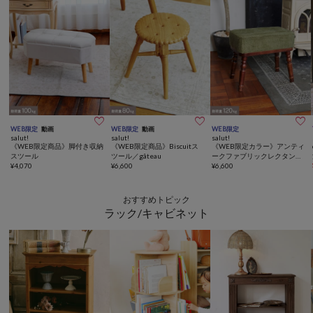



WEB限定
動画
WEB限定
動画
WEB限定
salut!
salut!
salut!
《WEB限定商品》脚付き収納
《WEB限定商品》Biscuitス
《WEB限定カラー》アンティ
スツール
ツール／gâteau
ークファブリックレクタング
¥
4,070
¥
6,600
ルスツール
¥
6,600
おすすめトピック
ラック/キャビネット