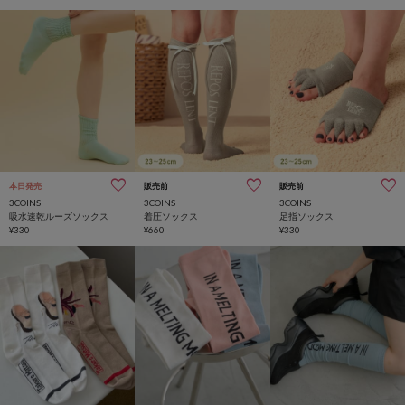
本日発売
販売前
販売前
3COINS
3COINS
3COINS
吸水速乾ルーズソックス
着圧ソックス
足指ソックス
¥330
¥660
¥330