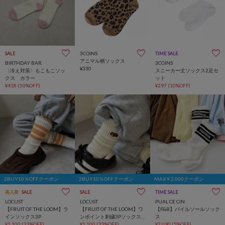
3COINS
SALE
TIME SALE
アニマル柄ソックス
BIRTHDAY BAR
3COINS
¥330
〈冷え対策〉もこもこソッ
スニーカー丈ソックス2足セ
クス カラー
ット
¥418
(50%OFF)
¥297
(10%OFF)
2BUY10％OFFクーポン
2BUY10％OFFクーポン
MAX￥2,000クーポン
再入荷
SALE
SALE
TIME SALE
LOCUST
LOCUST
PUAL CE CIN
【FRUIT OF THE LOOM】ラ
【FRUIT OF THE LOOM】ワ
【F&B】パイルソールソック
インソックス3P
ンポイント刺繍3Pソックス
ス
¥1,100
(33%OFF)
②
¥1,100
(33%OFF)
¥2,090
(5%OFF)