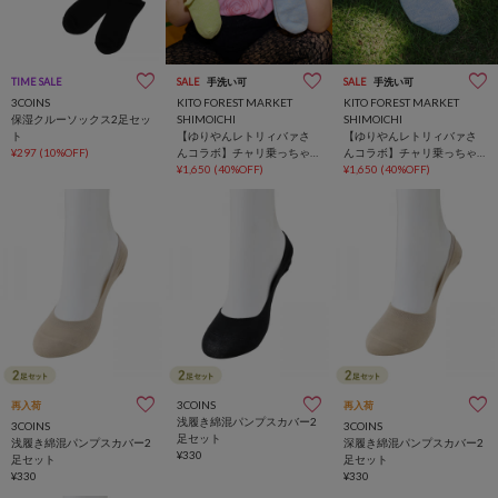
TIME SALE
SALE
手洗い可
SALE
手洗い可
3COINS
KITO FOREST MARKET
KITO FOREST MARKET
保湿クルーソックス2足セッ
SHIMOICHI
SHIMOICHI
ト
【ゆりやんレトリィバァさ
【ゆりやんレトリィバァさ
¥297
(10%OFF)
んコラボ】チャリ乗っちゃ
んコラボ】チャリ乗っちゃ
ってソックス
¥1,650
(40%OFF)
ってソックス
¥1,650
(40%OFF)
3COINS
再入荷
再入荷
浅履き綿混パンプスカバー2
3COINS
3COINS
足セット
浅履き綿混パンプスカバー2
深履き綿混パンプスカバー2
¥330
足セット
足セット
¥330
¥330