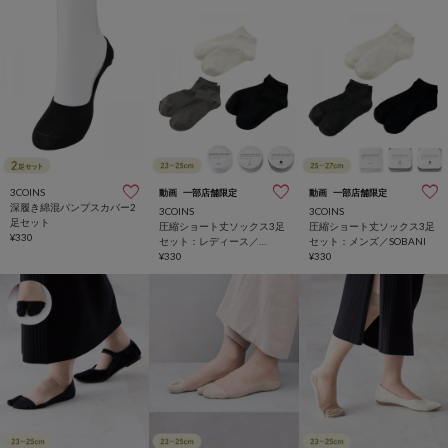
3COINS
動画
一部店舗限定
動画
一部店舗限定
深履き綿混パンプスカバー2
3COINS
3COINS
足セット
圧縮ショート丈ソックス3足
圧縮ショート丈ソックス3足
¥330
セット：レディース／
セット：メンズ／SOBANI
SOBANI
¥330
¥330