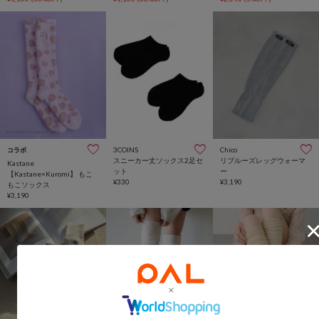
3COINS
Chico
コラボ
スニーカー丈ソックス2足セ
リブルーズレッグウォーマ
Kastane
ット
ー
【Kastane×Kuromi】 もこ
¥330
¥3,190
もこソックス
¥3,190