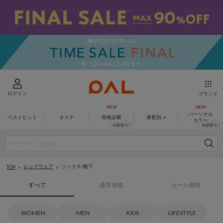
ログイン
ブランド
パーソナル
ベストヒット
オトナ
骨格診断
身長別
カラー
レッグウェア
ソックス/靴下
TOP
すべて
通常価格
セール価格
WOMEN
MEN
KIDS
LIFESTYLE