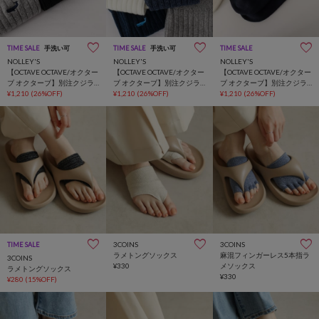
TIME SALE
手洗い可
TIME SALE
手洗い可
TIME SALE
NOLLEY'S
NOLLEY'S
NOLLEY'S
【OCTAVE OCTAVE/オクター
【OCTAVE OCTAVE/オクター
【OCTAVE OCTAVE/オクター
ブ オクターブ】別注クジラ
ブ オクターブ】別注クジラ
ブ オクターブ】別注クジラ
リブクルーソックス
¥1,210
(26%OFF)
リブクルーソックス
¥1,210
(26%OFF)
ショートソックス
¥1,210
(26%OFF)
3COINS
3COINS
TIME SALE
ラメトングソックス
麻混フィンガーレス5本指ラ
3COINS
¥330
メソックス
ラメトングソックス
¥330
¥280
(15%OFF)