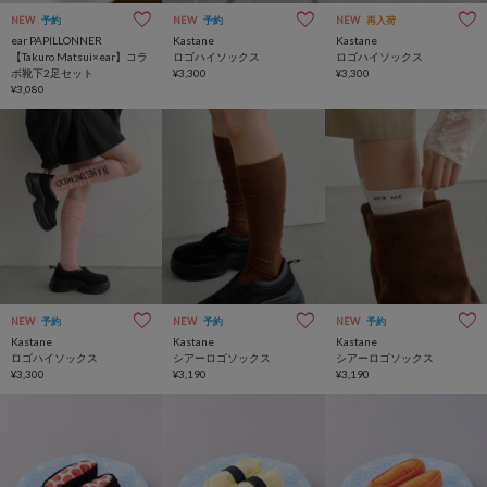
NEW
予約
NEW
予約
NEW
再入荷
ear PAPILLONNER
Kastane
Kastane
【Takuro Matsui×ear】コラ
ロゴハイソックス
ロゴハイソックス
ボ靴下2足セット
¥3,300
¥3,300
¥3,080
NEW
予約
NEW
予約
NEW
予約
Kastane
Kastane
Kastane
ロゴハイソックス
シアーロゴソックス
シアーロゴソックス
¥3,300
¥3,190
¥3,190