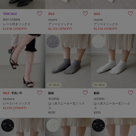
TIME SALE
SALE
SALE
RAY CASSIN
mystic
mystic
レース付きソックス
アソートソックス
アソートソックス
¥1,848
(20%OFF)
¥2,156
(30%OFF)
¥2,156
(30%OFF)
SALE
手洗い可
動画
動画
Kastane
3COINS
3COINS
レースハイソックス
はっ水スニーカー丈ソック
はっ水スニーカー丈ソック
¥1,650
(25%OFF)
ス
ス
¥330
¥330