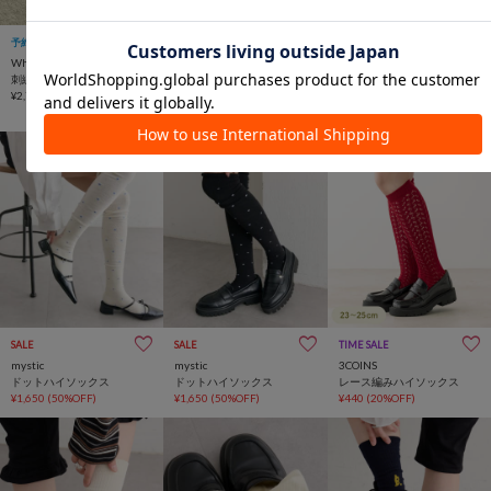
予約
手洗い可
SALE
SALE
Whim Gazette
Kastane
Kastane
刺繍ソックス
【新色追加】2WAYハイソッ
【新色追加】2WAYハイソッ
¥2,750
クス
クス
¥1,100
(50%OFF)
¥1,100
(50%OFF)
SALE
SALE
TIME SALE
mystic
mystic
3COINS
ドットハイソックス
ドットハイソックス
レース編みハイソックス
¥1,650
(50%OFF)
¥1,650
(50%OFF)
¥440
(20%OFF)