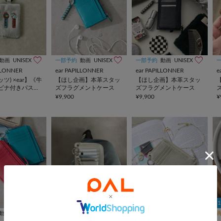
動画
UNISEX
一部予約
動画
UNISEX
一部予約
動画
UNISEX
ILLONNER
ear PAPILLONNER
ear PAPILLONNER
e
ッツ) ×ear】《牛
【ほし企画】本革スタッ
【ほし企画】本革スタッ
ビナ付きパス＆
ズフラグメントケース
ズフラグメントケース
ス
¥9,900
¥9,900
¥
動画
UNISEX
一部予約
動画
UNISEX
一部予約
動画
UNISEX