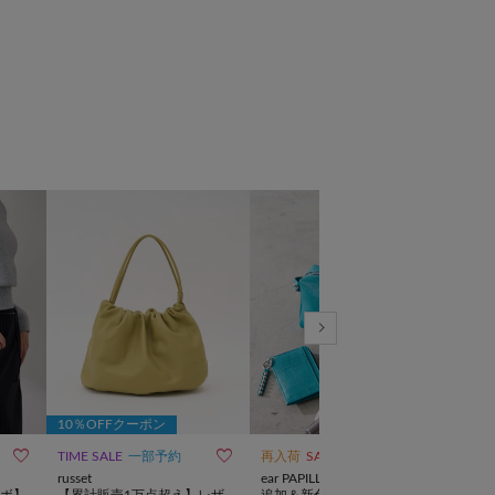
10％OFFクーポン
10



TIME SALE
一部予約
再入荷
SALE
再入
russet
ear PAPILLONNER
russe
ボ】
【累計販売1万点超え】レザ
追加＆新色【ほし企画】スタ
《W