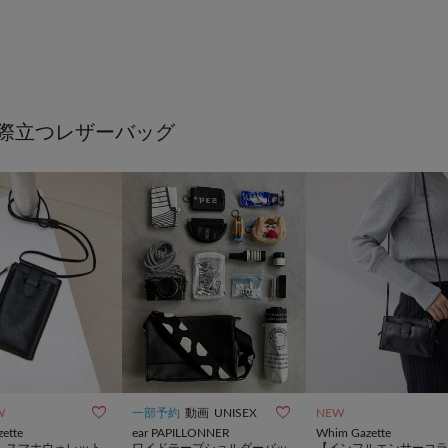
際立つレザーバッグ


W
一部予約
動画
UNISEX
NEW
ette
ear PAPILLONNER
Whim Gazette
.】スマホウォレット
ワイドテープショルダーバッ
【インフルエンサーコラ