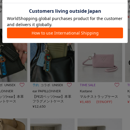
ILLONNER
ear PAPILLONNER
ear PAPILLONNER
W
画】本革スタッ
【ほし企画】本革スタッ
【ほし企画】本革スタッ
メントケース
ズフラグメントケース
ズフラグメントケース
ボ
¥9,900
¥9,900
¥
ボ
UNISEX
予約
コラボ
UNISEX
TIME SALE
T
ILLONNER
ear PAPILLONNER
Kastane
K
ッツ)×ear】本革
【PEZ(ペッツ)×ear】本革
マルチストラップケース
ントケース
フラグメントケース
¥1,485
(55%OFF)
¥
¥12,650