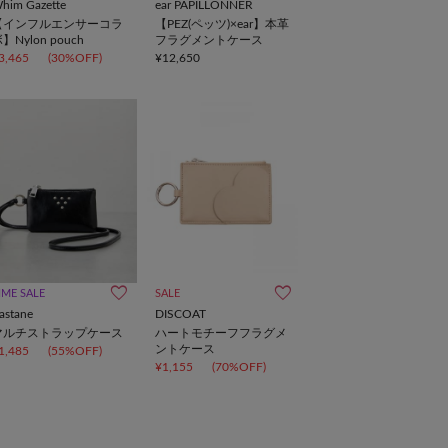
him Gazette
ear PAPILLONNER
【インフルエンサーコラ
【PEZ(ペッツ)×ear】本革
】Nylon pouch
フラグメントケース
3,465
(30%OFF)
¥12,650
IME SALE
SALE
astane
DISCOAT
マルチストラップケース
ハートモチーフフラグメ
ントケース
1,485
(55%OFF)
¥1,155
(70%OFF)