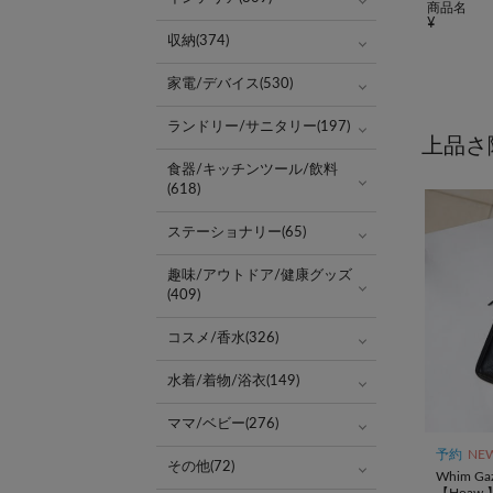
商品名
収納(374)
家電/デバイス(530)
ランドリー/サニタリー(197)
上品さ
食器/キッチンツール/飲料
(618)
ステーショナリー(65)
趣味/アウトドア/健康グッズ
(409)
コスメ/香水(326)
水着/着物/浴衣(149)
ママ/ベビー(276)
予約
NE
その他(72)
Whim Gaz
【Hoaw