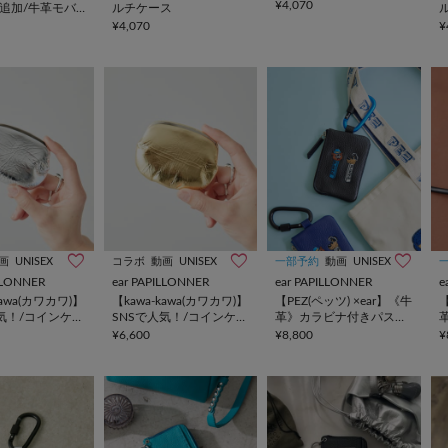
¥4,070
定追加/牛革モバ
ルチケース
ラップショルダ
¥4,070
¥
画
UNISEX
コラボ
動画
UNISEX
一部予約
動画
UNISEX
ILLONNER
ear PAPILLONNER
ear PAPILLONNER
e
kawa(カワカワ)】
【kawa-kawa(カワカワ)】
【PEZ(ペッツ) ×ear】《牛
【
人気！/コインケー
SNSで人気！/コインケー
革》カラビナ付きパス＆
セサリーケース/
ス/アクセサリーケース/
キーケース
¥6,600
¥8,800
¥
14 coin case
本革/NO1314 coin case