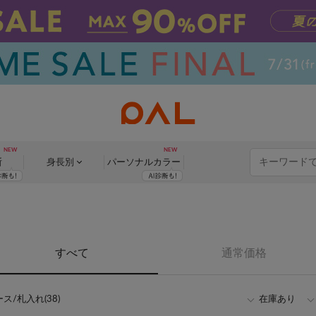
断
身長別
パーソナル
カラー
すべて
通常価格
ス/札入れ(38)
在庫あり