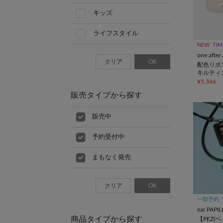
キッズ
ライフスタイル
NEW
TIM
クリア
OK
配色リボ
キルティ
ス
¥5,346
販売タイプから探す
販売中
予約受付中
まもなく発売
クリア
OK
一部予約
ear PAP
商品タイプから探す
【PEZ(ペ