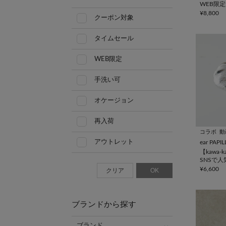
WEB限
イルスト
¥8,800
クーポン対象
ー
タイムセール
WEB限定
手洗い可
オケージョン
再入荷
コラボ
動
アウトレット
ear PAP
【kawa-
SNSで
ス/アク
¥6,600
クリア
OK
本革/NO13
ブランドから探す
ブランド