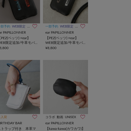
一部予約
WEB限定
UNISEX
一部予約
WEB限定
UNISEX
ar PAPILLONNER
ear PAPILLONNER
PEZ(ペッツ) ×ear】
【PEZ(ペッツ) ×ear】
WEB限定追加/牛革モバ
WEB限定追加/牛革モバ
イルストラップショルダ
イルストラップショルダ
8,800
¥8,800
ー
ー
再入荷
コラボ
動画
UNISEX
IRTHDAY BAR
ear PAPILLONNER
ストラップ付き 本革マ
【kawa-kawa(カワカワ)】