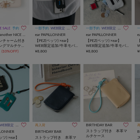
E SALE
予約
一部予約
WEB限定
UNISEX
一部予約
WEB限定
UNISEX
one after another NICE CLAUP
ear PAPILLONNER
ear PAPILLONNER
e
ンチャーム付き
【PEZ(ペッツ) ×ear】
【PEZ(ペッツ) ×ear】
【
ングマルチケー
WEB限定追加/牛革モバ
WEB限定追加/牛革モバ
イルストラップショルダ
イルストラップショルダ
(10%OFF)
¥8,800
¥8,800
¥
ー
ー
BIRTHDAY BAR
WEB限定
UNISEX
再入荷
ストラップ付き 本革マ
ILLONNER
BIRTHDAY BAR
B
ルチケース
ッツ) ×ear】
ストラップ付き 本革マ