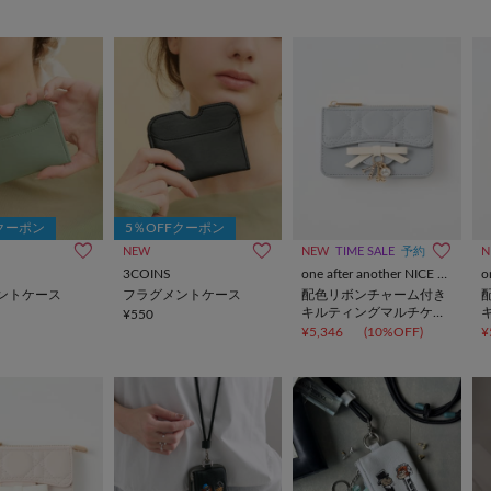
Fクーポン
5％OFFクーポン
NEW
NEW
TIME SALE
予約
N
3COINS
one after another NICE CLAUP
ントケース
フラグメントケース
配色リボンチャーム付き
キルティングマルチケー
¥550
ス
¥5,346
(10%OFF)
¥