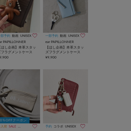
一部予約
動画
UNISEX
一部予約
動画
UNISEX
ar PAPILLONNER
ear PAPILLONNER
【ほし企画】本革スタッ
【ほし企画】本革スタッ
ズフラグメントケース
ズフラグメントケース
9,900
¥9,900
10％OFFクーポン
再入荷
SALE
インフルエンサー企画
予約
コラボ
UNISEX