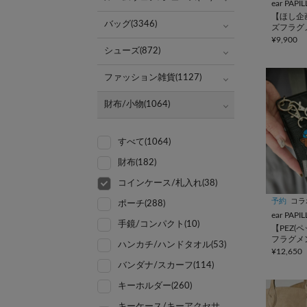
ear PAP
【ほし企
バッグ(3346)
ズフラグ
¥9,900
シューズ(872)
ファッション雑貨(1127)
財布/小物(1064)
すべて(1064)
財布(182)
コインケース/札入れ(38)
予約
コラ
ポーチ(288)
ear PAP
手鏡/コンパクト(10)
【PEZ(ペ
フラグメ
ハンカチ/ハンドタオル(53)
¥12,650
バンダナ/スカーフ(114)
キーホルダー(260)
キーケース/キーアクセサ