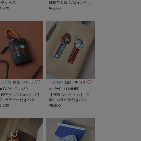
ルチケース
SNSで人気！/コインケー
ス/アクセサリーケース/
4,070
¥6,600
本革/NO1314 coin case
一部予約
動画
UNISEX
一部予約
動画
UNISEX
ar PAPILLONNER
ear PAPILLONNER
PEZ(ペッツ) ×ear】《牛
【PEZ(ペッツ) ×ear】《牛
革》カラビナ付きパス＆
革》カラビナ付きパス＆
キーケース
キーケース
8,800
¥8,800