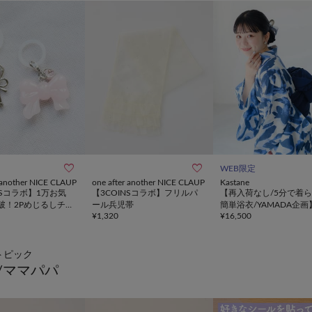


WEB限定
r another NICE CLAUP
one after another NICE CLAUP
Kastane
NSコラボ】1万お気
【3COINSコラボ】フリルパ
【再入荷なし/5分で着
破！2Pめじるしチャ
ール兵児帯
簡単浴衣/YAMADA企画
¥
1,320
¥
16,500
ayセパレート浴衣SET
トピック
/ママパパ