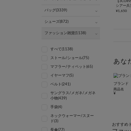
【3COI
シアー兵
バッグ(3339)
¥1,650
シューズ(872)
ファッション雑貨(1138)
すべて(1138)
ストール/ショール(75)
あな
マフラー/ティペット(65)
イヤーマフ(5)
ブランド
ベルト(241)
商品名
サングラス/メガネ/メガネ
小物(439)
手袋(4)
ネックウォーマー/スヌー
ド(3)
おすすめ
長傘(77)