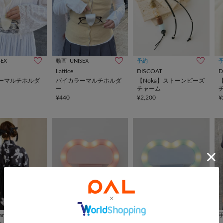
SEX
動画
UNISEX
予約
Lattice
DISCOAT
D
ーマルチホルダ
バイカラーマルチホルダ
【Noka】ストーンビーズ
ー
チャーム
¥440
¥2,200
¥
one after another NICE CLAUP
動画
動画