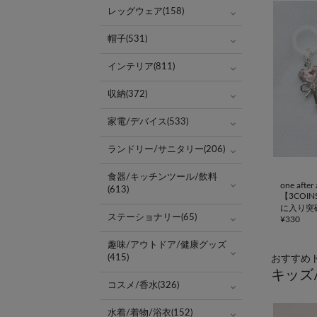
レッグウェア(158)
帽子(531)
インテリア(811)
収納(372)
家電/デバイス(533)
ランドリー/サニタリー(206)
食器/キッチンツール/飲料
one afte
(613)
【3COI
に入り突
ステーショナリー(65)
¥
330
ーム
趣味/アウトドア/健康グッズ
(415)
おすすめ
キッズ
コスメ/香水(326)
水着/着物/浴衣(152)