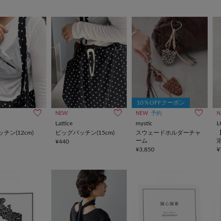
10％OFFクーポン
NEW
NEW
予約
N
Lattice
mystic
L
チン(12cm)
ビッグパッチン(15cm)
スウェードホルダーチャ
ーム
¥440
¥3,850
¥