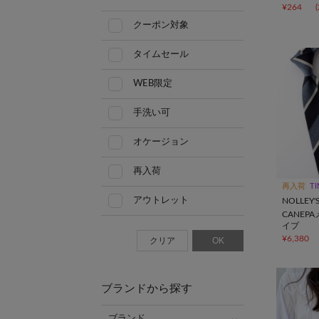
¥264
クーポン対象
タイムセール
WEB限定
手洗い可
オケージョン
再入荷
再入荷
TI
アウトレット
NOLLEY'
CANEP
イプ
¥6,380
クリア
OK
ブランドから探す
ブランド