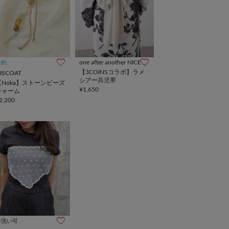
one after another NICE CLAUP
予約
【3COINSコラボ】ラメ
ISCOAT
シアー兵児帯
【Noka】ストーンビーズ
¥1,650
チャーム
2,200
手洗い可