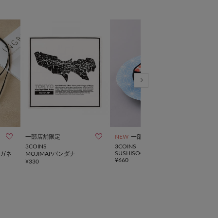



一部店舗限定
NEW
一部店舗限定
一部
3COINS
3COINS
3CO
SUSHISOCKS
ガネ
MOJIMAPバンダナ
MOJ
¥
660
¥
330
¥
550