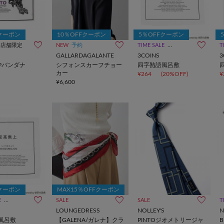
Fクーポン
10％OFFクーポン
5％OFFクーポン
部店舗限定
NEW
予約
TIME SALE
一部店舗限定
T
GALLARDAGALANTE
3COINS
3
APバンダナ
シフォンスカーフチョー
四字熟語風呂敷
カー
¥264
(20%OFF)
¥
¥6,600
Fクーポン
MAX15％OFFクーポン
E
一部店舗限定
SALE
SALE
T
LOUNGEDRESS
NOLLEY'S
N
風呂敷
【GALENA/ガレナ】クラ
PINTOジオメトリージャ