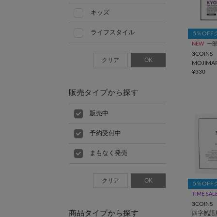
キッズ
ライフスタイル
5％OF
NEW
一
3COINS
クリア
OK
MOJIM
¥330
販売タイプから探す
販売中
予約受付中
まもなく発売
クリア
OK
5％OF
TIME SAL
3COINS
商品タイプから探す
四字熟語