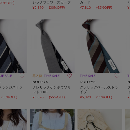
シックフラワースカーフ
ガード
(20%OFF)
¥5,390
(30%OFF)
¥7,810
(45%OFF)
¥
ME SALE
再入荷
TIME SALE
TIME SALE
T
S
NOLLEY'S
NOLLEY'S
N
Aメランジストラ
クレリックケンボウソリ
クレリックペールストラ
ッド＋RB
イプ
(55%OFF)
¥5,390
(55%OFF)
¥5,390
(55%OFF)
¥