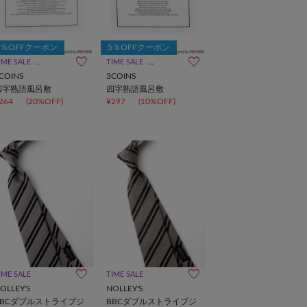
5％OFFクーポン
5％OFFクーポン
IME SALE
一部店舗限定
TIME SALE
一部店舗限定
COINS
3COINS
四字熟語風呂敷
四字熟語風呂敷
264
(20%OFF)
¥297
(10%OFF)
IME SALE
TIME SALE
OLLEY'S
NOLLEY'S
BBCダブルストライプジ
BBCダブルストライプジ