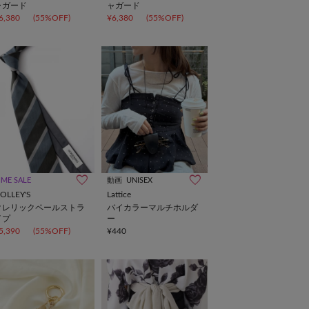
ャガード
ャガード
6,380
(55%OFF)
¥6,380
(55%OFF)
IME SALE
動画
UNISEX
OLLEY'S
Lattice
クレリックペールストラ
バイカラーマルチホルダ
イプ
ー
5,390
(55%OFF)
¥440