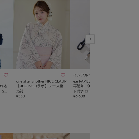



インフルエンサー企画
one after another NICE CLAUP
ear PAPILLONNER
one 
られる
【3COINSコラボ】レース重
再追加!《uchida企画》ハー
【3
】2w
ね衿
ト付きロープストラップ/バ
トミ
¥
550
¥
6,600
¥
2,8
ッグチャーム
リー