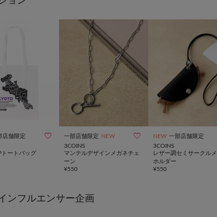
ション


部店舗限定
一部店舗限定
NEW
NEW
一部店舗限定
3COINS
3COINS
APトートバッグ
マンテルデザインメガネチェ
レザー調セミサークルメ
ーン
ホルダー
¥
550
¥
550
インフルエンサー企画