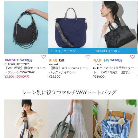
10％OFFクーポン
10％OFFクーポン



TIME SALE
WEB限定
再入荷
動画
再入荷
予約
WEB限定
CIAOPANIC TYPY
russet
russet
【WEB限定】撥水ナイロンハ
【撥水】スリム2WAYトート
8/1(土) 12:00追加予約スター
ーフムーン2WAYBAG
バッグ <ナイロン>
ト！《WEB限定》【撥水】ク
¥
3,300
(
50%OFF
)
¥
25,300
ラウズナイロン2WAYボスト
¥
39,600
ンバッグ
シーン別に役立つマルチWAYトートバッグ