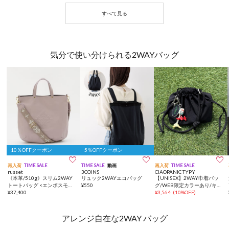
気分で使い分けられる2WAYバッグ
10％OFFクーポン
5％OFFクーポン



再入荷
TIME SALE
TIME SALE
動画
再入荷
TIME SALE
russet
3COINS
CIAOPANIC TYPY
《本革/510g》スリム2WAY
リュック2WAYエコバッグ
【UNISEX】2WAY巾着バッ
トートバッグ <エンボスモノ
¥
550
グ/WEB限定カラーあり/キー
グラム>
¥
37,400
ホルダー付き
¥
3,564
(
10%OFF
)
アレンジ自在な2WAY バッグ