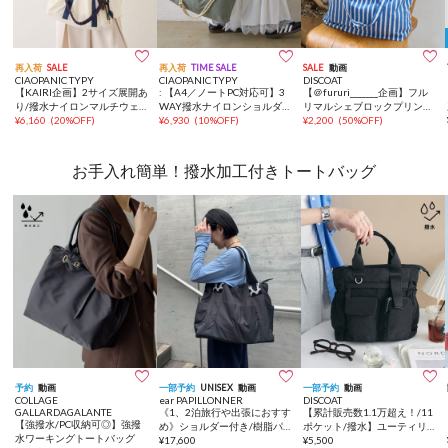



再入荷
SALE
再入荷
TIME SALE
SALE
動画
CIAOPANIC TYPY
CIAOPANIC TYPY
DISCOAT
【KAIRI企画】2サイズ展開あ
: 【A4／ノートPC対応可】3
【＠fururi_______企画】フル
り/撥水ナイロンマルチウェイ
WAY撥水ナイロンショルダー
リマルシェブロックプリント
BAG
¥
6,160
(
20%OFF
)
BAG
¥
6,930
(
10%OFF
)
トートバッグ《WEB限定カラ
¥
2,200
(
50%OFF
)
ーあり》
お手入れ簡単！撥水加工付きトートバッグ



予約
動画
一部予約
UNISEX
動画
一部予約
動画
COLLAGE
ear PAPILLONNER
DISCOAT
GALLARDAGALANTE
《1、2泊旅行や出張におすす
【累計販売数1.1万超え！/11
【強撥水/PC収納可◎】強撥
め》ショルダー付き/樹脂パー
ポケット/撥水】ユーティリテ
水ワーキングトートバッグ
ツトートバッグLサイズ
¥
17,600
ィーパフィートートバッグ
¥
5,500