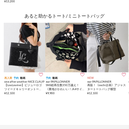
¥
13,200
《詳細動画あり》
あると助かるトート/ミニトートバッグ



再入荷
予約
動画
予約
動画
NEW
one after another NICE CLAUP
ear PAPILLONNER
ear PAPILLONNER
【LouLoumei】ビジューロゴ
SNS総再生数350万越え！
再販！《ouchi企画》アジャス
ツイードキャリーオントート/
《裏地がかわいい！/A4サイ
タートートバッグ横型
推し活
¥
12,100
ズ対応》アジャスタートート
¥
9,900
¥
12,100
バッグ