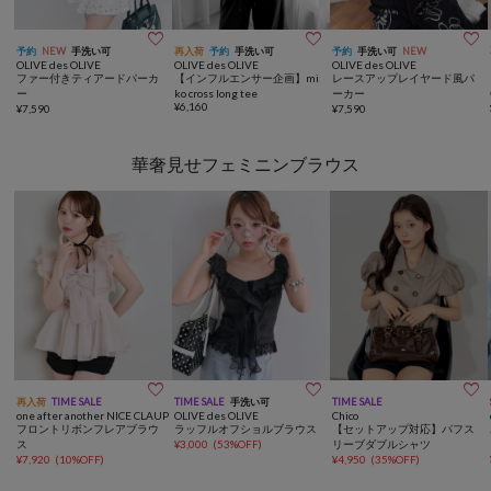



予約
NEW
手洗い可
再入荷
予約
手洗い可
予約
手洗い可
NEW
OLIVE des OLIVE
OLIVE des OLIVE
OLIVE des OLIVE
ファー付きティアードパーカ
【インフルエンサー企画】mi
レースアップレイヤード風パ
ー
ko cross long tee
ーカー
¥
6,160
¥
7,590
¥
7,590
華奢見せフェミニンブラウス



再入荷
TIME SALE
TIME SALE
手洗い可
TIME SALE
one after another NICE CLAUP
OLIVE des OLIVE
Chico
フロントリボンフレアブラウ
ラッフルオフショルブラウス
【セットアップ対応】パフス
ス
¥
3,000
(
53%OFF
)
リーブダブルシャツ
¥
7,920
(
10%OFF
)
¥
4,950
(
35%OFF
)