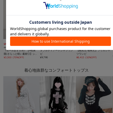



SALE
再入荷
手洗い可
NEW
TIME SALE
手洗い可
mystic
OLIVE des OLIVE
OLIVE des OLIVE
《セールおすすめ》【4色展
ダブルティアードシャツワン
【細見え/着映え】フリルシャ
開/さらっと軽い素材◎】シャ
ピ
ツワンピ
ーリングワンピース
¥
3,300
(
70%OFF
)
¥
9,790
¥
8,415
(
10%OFF
)
着心地抜群なコンフォートトップス