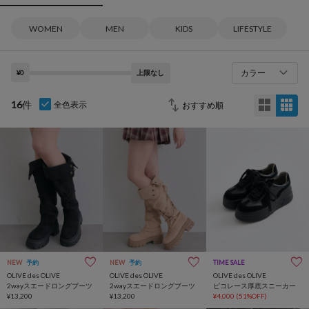
WOMEN
MEN
KIDS
LIFESTYLE
カラー
¥0
上限なし
16
件
全色表示
NEW
予約
NEW
予約
TIME SALE
OLIVE des OLIVE
OLIVE des OLIVE
OLIVE des OLIVE
2wayスエードロングブーツ
2wayスエードロングブーツ
ピコレース厚底スニーカー
¥13,200
¥13,200
¥4,000
(51%OFF)