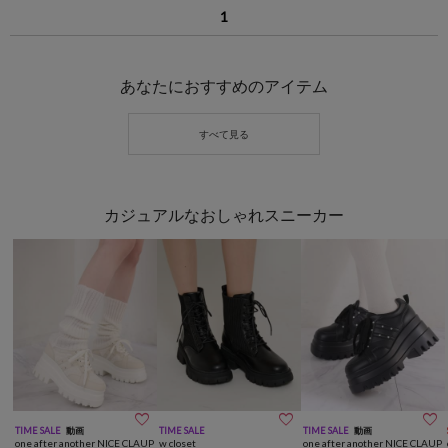
1
あなたにおすすめのアイテム
カジュアルなおしゃれスニーカー



TIME SALE
動画
TIME SALE
TIME SALE
動画
one after another NICE CLAUP
w closet
one after another NICE CLAUP