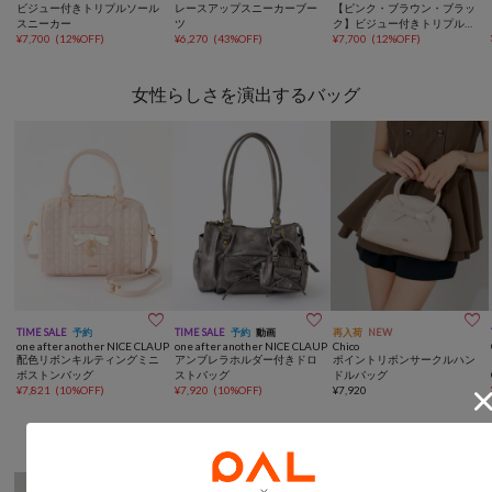
ビジュー付きトリプルソール
レースアップスニーカーブー
【ピンク・ブラウン・ブラッ
スニーカー
ツ
ク】ビジュー付きトリプルソ
¥
7,700
(
12%OFF
)
¥
6,270
(
43%OFF
)
ールスニーカー
¥
7,700
(
12%OFF
)
女性らしさを演出するバッグ



TIME SALE
予約
TIME SALE
予約
動画
再入荷
NEW
one after another NICE CLAUP
one after another NICE CLAUP
Chico
配色リボンキルティングミニ
アンブレラホルダー付きドロ
ポイントリボンサークルハン
ボストンバッグ
ストバッグ
ドルバッグ
¥
7,821
(
10%OFF
)
¥
7,920
(
10%OFF
)
¥
7,920
一枚で決まるこなれワンピース