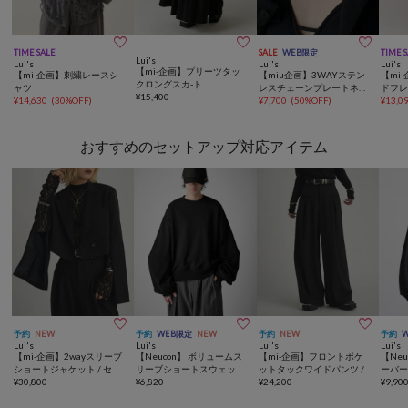



TIME SALE
SALE
WEB限定
TIME 
Lui's
Lui's
Lui's
Lui's
【mi-企画】プリーツタッ
【mi-企画】刺繍レースシ
【miu企画】3WAYステン
【mi
クロングスカ-ト
ャツ
レスチェーンプレートネッ
ドフ
¥
15,400
¥
14,630
(
30%OFF
)
クレス
¥
7,700
(
50%OFF
)
¥
13,0
おすすめのセットアップ対応アイテム



予約
NEW
予約
WEB限定
NEW
予約
NEW
予約
Lui's
Lui's
Lui's
Lui's
【mi-企画】2wayスリーブ
【Neucon】 ボリュームス
【mi-企画】フロントポケ
【Ne
ショートジャケット / セッ
リーブショートスウェット
ットタックワイドパンツ /
ーバ
トアップ対応
¥
30,800
/ セットアップ対応
¥
6,820
セットアップ対応
¥
24,200
ット 
¥
9,90