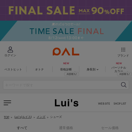
ログイン
ブランド
パーソナル
ベストヒット
オトナ
骨格診断
身長別
カラー
WEB SITE
SHOP LIST
Lui's(ルイス)
メンズ
シューズ
TOP
すべて
通常価格
セール価格