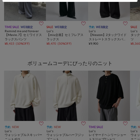



TIME SALE
WEB限定
SALE
WEB限定
予約
WEB限定
SALE
Remind me and forever
Lui's
Lui's
Lui's
【Mavie..7】セミワイドス
【miu企画】セミフレアス
【Neucon】2タックワイド
タッ
ラックスパンツ
ラックス
ストレートスラックスパン
ツ
¥
8,415
(
10%OFF
)
¥
8,470
(
50%OFF
)
ツ
¥
9,900
¥
8,36
ボリュームコーデにぴったりのニット



予約
NEW
予約
NEW
TIME SALE
予約
Lui's
Lui's
Lui's
Lui's
ウォッシャブルスキッパー
ウォッシャブルハーフジッ
レイヤードヘンリーショー
ウォ
ニットポロ
プニット
トスリーブTシャツ
クニ