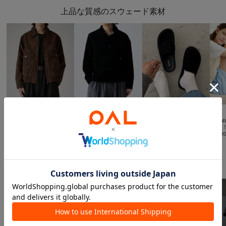
上品な質感のスウェード素材



再入荷
NEW
予約
NEW
SALE
UNISEX
予約
Lui's
Lui's
DISCOAT
CIAOP
グランジフェイクスエード
ピッグスウェードトラッカ
【Enlude/新サイズ追
:軽量
ブルゾン
ージャケット
加！】スエードローファー
¥
7,92
¥
33,000
¥
66,000
ミュール
¥
1,980
(
77%OFF
)
一本できれい見えするベーシックパンツ