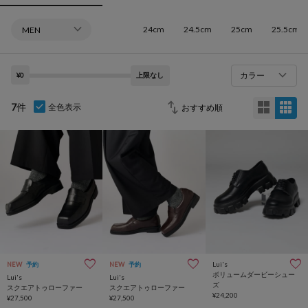
24cm
24.5cm
25cm
25.5cm
カラー
¥0
上限なし
7
件
全色表示
Lui's
NEW
予約
NEW
予約
ボリュームダービーシュー
Lui's
Lui's
ズ
スクエアトゥローファー
スクエアトゥローファー
¥24,200
¥27,500
¥27,500