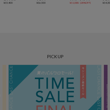
¥
15,400
¥
16,500
¥
11,088
(
28%OFF
)
¥
14,3
PICK UP