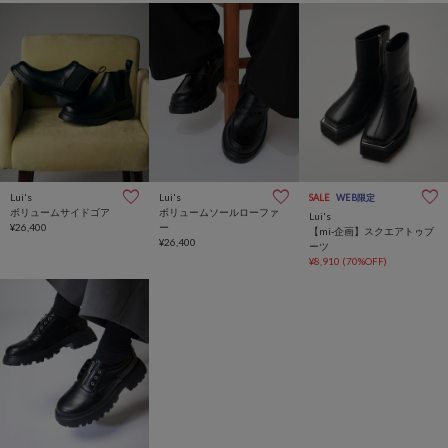
Lui's
Lui's
SALE
WEB限定
ボリュームサイドゴア
ボリュームソールローファ
Lui's
¥26,400
ー
【mi-企画】スクエアトゥブ
¥26,400
ーツ
¥8,910
(70%OFF)