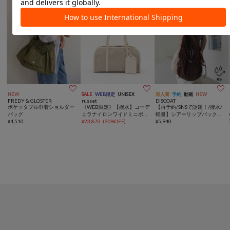



NEW
SALE
WEB限定
UNISEX
再入荷
予約
動画
NEW
FREDY & GLOSTER
russet
DISCOAT
ポケッタブル巾着ショルダー
《WEB限定》【撥水】コーデ
【再予約/SNSで話題！/撥水/
バッグ
ュラナイロンワイドミニボス
軽量】シアーリップバックパ
¥
4,510
トンバッグ
¥
23,870
(
30%OFF
)
ック
¥
5,940