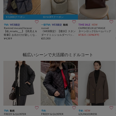
￥1,000クーポン
10％OFFクーポン



予約
WEB限定
一部予約
WEB限定
動画
TIME SALE
NEW
Remind me and forever
russet
CAPRICIEUX LE'MAGE
【@_misato____】【高見え＆
《WEB限定》【撥水】スタン
ターンロック2ルームバッグ
軽量】お出かけが楽しくな
ダードミニショルダーバッグ
¥
7,821
(
10%OFF
)
る！上品ママの相棒2WAYマ
¥
4,389
<コーデュラナイロン>
¥
25,300
ザーズバッグ
幅広いシーンで大活躍のミドルコート



予約
動画
予約
予約
NEW
FREDY & GLOSTER
FREDY & GLOSTER
LOUNGEDRESS