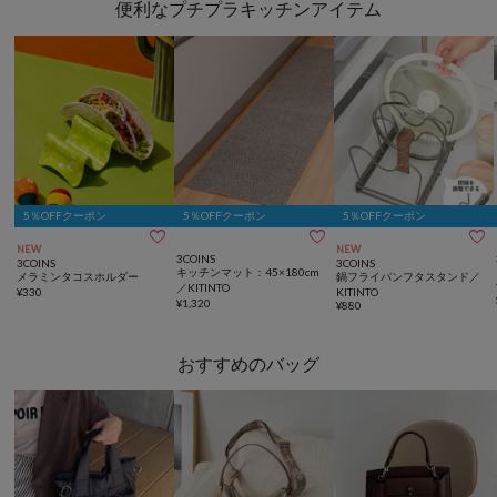
便利なプチプラキッチンアイテム
5％OFFクーポン
5％OFFクーポン
5％OFFクーポン



NEW
NEW
3COINS
3COINS
3COINS
キッチンマット：45×180cm
メラミンタコスホルダー
鍋フライパンフタスタンド／
／KITINTO
¥
330
KITINTO
¥
1,320
¥
880
おすすめのバッグ