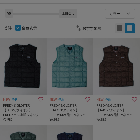
カラー
¥0
上限なし
5
件
全色表示
NEW
予約
NEW
予約
NEW
予約
FREDY & GLOSTER
FREDY & GLOSTER
FREDY & GLOSTER
【TAION/タイオン】
【TAION/タイオン】
【TAION/タイオン】
FREDYMAC別注 Vネックイ
FREDYMAC別注 Vネックイ
FREDYMAC別注 Vネックイ
ンナーダウンベスト
¥6,985
ンナーダウンベスト
¥6,985
ンナーダウンベスト
¥6,985