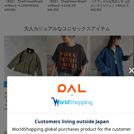
《別注》【TraditionalWeath
《別注》【Traditional Weath
《クラシカルな気品と今っぽ
erWear】A-LINEMIDDLE
erWear】A-LINE ZIP
さ》ダブルフェイスBIGカラ
¥
49,500
¥
46,200
ーコート
¥
53,900
大人カジュアルなユニセックスアイテム
2BUY10％OFFクーポン



再入荷
SALE
手洗い可
再入荷
UNISEX
SALE
手洗い可
UNISEX
LOCUST
DISCOAT
DISCOAT
【ユニセックス】襟付きジャ
【Enlude/WEB限定で新色追
【Enlude/セットアップ対
ケット
加！】ヒビワレロゴヴィンテ
応】デニムカバーオール《ユ
¥
1,650
(
74%OFF
)
ージライクTシャツ《ユニセ
¥
4,950
ニセックス》
¥
3,960
(
70%OFF
)
ックス》
旅行にもおすすめのバッグ