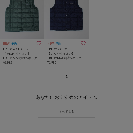
NEW
予約
NEW
予約
FREDY & GLOSTER
FREDY & GLOSTER
【TAION/タイオン】
【TAION/タイオン】
FREDYMAC別注 Vネックイ
FREDYMAC別注 Vネックイ
ンナーダウンベスト
¥6,985
ンナーダウンベスト
¥6,985
1
あなたにおすすめのアイテム