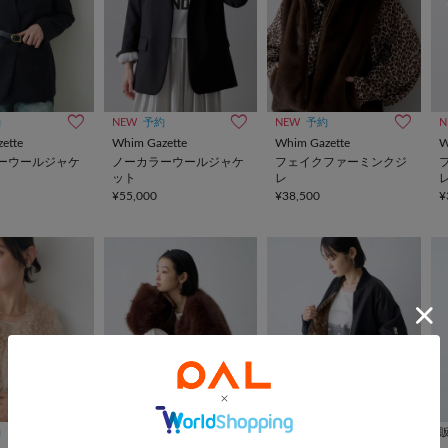
約
NEW
予約
NEW
予約
N
ette
Whim Gazette
Whim Gazette
W
ーウールジャケ
ノーカラーウールジャケ
フェイクファーミンクジ
ット
レ
¥55,000
¥38,500
¥
約
販売前
予約
WEB限定
販売前
予約
WEB限定