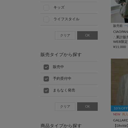
キッズ
ライフスタイル
販売前
一
CIAOPAN
クリア
OK
∴累計販
WEB限
ニセック
¥11,000
リーブMA
販売タイプから探す
販売中
予約受付中
まもなく発売
クリア
OK
10％OF
NEW
再
GALLAR
商品タイプから探す
【Dhri