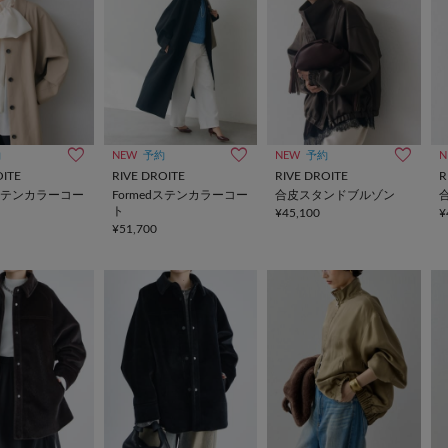
約
NEW
予約
NEW
予約
N
OITE
RIVE DROITE
RIVE DROITE
R
dステンカラーコー
Formedステンカラーコー
合皮スタンドブルゾン
ト
¥45,100
¥
¥51,700