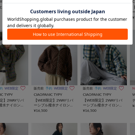
OITE
CIAOPANIC TYPY
CIAOPANIC TYPY
C
エコファーベス
【WEB限定】2WAYリバ
【WEB限定】2WAYリバ
ーシブルファーMA-1
ーシブルファーMA-1
¥18,700
¥18,700
¥
約
WEB限定
販売前
予約
WEB限定
販売前
予約
WEB限定
N
IC TYPY
CIAOPANIC TYPY
CIAOPANIC TYPY
W
定】2WAYリバ
【WEB限定】2WAYリバ
【WEB限定】2WAYリバ
撥水ナイロンボ
ーシブル撥水ナイロンボ
ーシブル撥水ナイロンボ
¥
ン
アブルゾン
アブルゾン
¥16,500
¥16,500