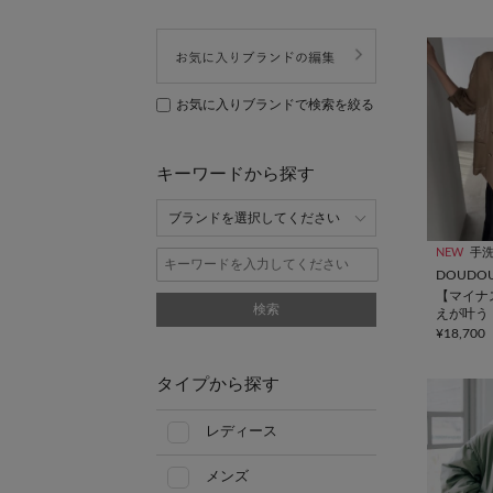
お気に入りブランドで検索を絞る
キーワードから探す
NEW
手
DOUDO
【マイナ
検索
えが叶う
ブルジャ
¥18,700
タイプから探す
レディース
メンズ