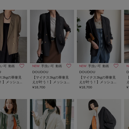
洗い可
動画
NEW
手洗い可
動画
NEW
手洗い可
動画
N
U
DOUDOU
DOUDOU
ス3kgの華奢見
【マイナス3kgの華奢見
【マイナス3kgの華奢見
！】メッシュダ
えが叶う！】メッシュダ
えが叶う！】メッシュダ
ケット
ブルジャケット
ブルジャケット
¥18,700
¥18,700
¥