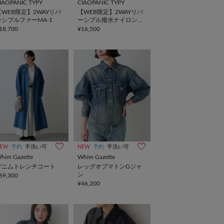
IAOPANIC TYPY
CIAOPANIC TYPY
【WEB限定】2WAYリバ
【WEB限定】2WAYリバ
ーシブルファーMA-1
ーシブル撥水ナイロンボ
アブルゾン
18,700
¥16,500
EW
予約
手洗い可
NEW
予約
手洗い可
him Gazette
Whim Gazette
デニムトレンチコート
レッグオブマトンGジャ
ン
69,300
¥46,200