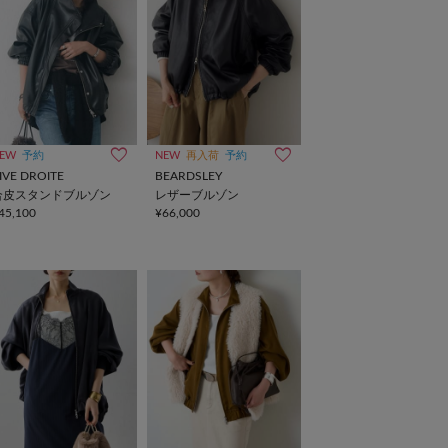
EW
予約
NEW
再入荷
予約
IVE DROITE
BEARDSLEY
合皮スタンドブルゾン
レザーブルゾン
45,100
¥66,000