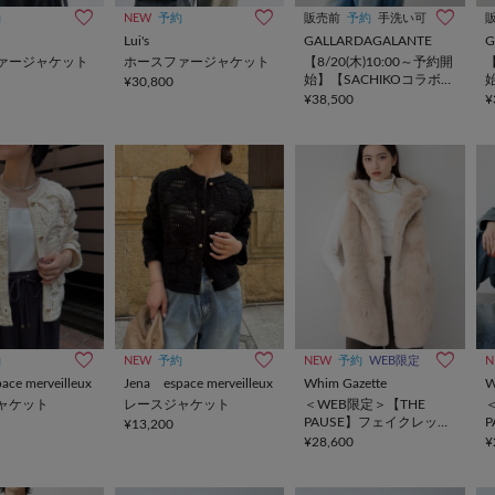
約
NEW
予約
販売前
予約
手洗い可
Lui's
GALLARDAGALANTE
G
ァージャケット
ホースファージャケット
【8/20(木)10:00～予約開
【
始】【SACHIKOコラボ】
¥30,800
キュプラジップブルゾン
¥38,500
¥
約
NEW
予約
NEW
予約
WEB限定
N
ace merveilleux
Jena espace merveilleux
Whim Gazette
W
ャケット
レースジャケット
＜WEB限定＞【THE
PAUSE】フェイクレッキ
¥13,200
スフードジレ
¥28,600
¥