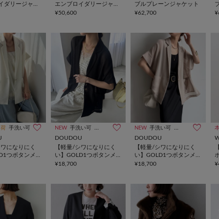
イダリージャケ
エンブロイダリージャケ
ブルプレーンジャケット
ット
¥50,600
¥62,700
¥
入荷
手洗い可
NEW
手洗い可
オケージョン
NEW
手洗い可
オケージョン
U
DOUDOU
DOUDOU
W
シワになりにく
【軽量/シワになりにく
【軽量/シワになりにく
LD1つボタンメッ
い】GOLD1つボタンメッ
い】GOLD1つボタンメッ
ジャケット
シュ半袖ジャケット
シュ半袖ジャケット
¥18,700
¥18,700
¥