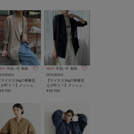
EW
手洗い可
動画
NEW
手洗い可
動画
DOUDOU
DOUDOU
【マイナス3kgの華奢見
【マイナス3kgの華奢見
えが叶う！】メッシュダ
えが叶う！】メッシュダ
ブルジャケット
ブルジャケット
18,700
¥18,700