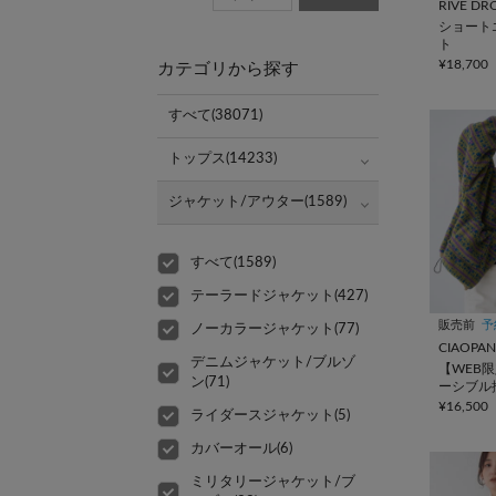
RIVE DR
ショート
ト
¥18,700
カテゴリから探す
すべて(38071)
トップス(14233)
ジャケット/アウター(1589)
すべて(1589)
テーラードジャケット(427)
販売前
予
ノーカラージャケット(77)
CIAOPAN
デニムジャケット/ブルゾ
【WEB限
ン(71)
ーシブル
アブルゾ
¥16,500
ライダースジャケット(5)
カバーオール(6)
ミリタリージャケット/ブ