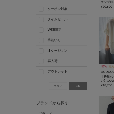
エンブロ
ット
¥50,600
クーポン対象
タイムセール
WEB限定
手洗い可
オケージョン
再入荷
NEW
再
アウトレット
DOUDO
【軽量/
い】GO
シュ半袖
¥18,700
クリア
OK
ブランドから探す
ブランド