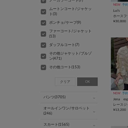
ノーカラーコート(7)
NEW
予
ムートンコート/ジャケッ
Lui's
ト(3)
ホースフ
¥30,800
ポンチョ/ケープ(9)
ファーコート/ジャケット
(13)
ダッフルコート(7)
その他ジャケット/ブルゾ
ン(471)
その他コート(153)
クリア
OK
NEW
予
パンツ(3705)
Jena esp
レースジ
オールインワン/サロペット
¥13,200
(246)
スカート(1565)