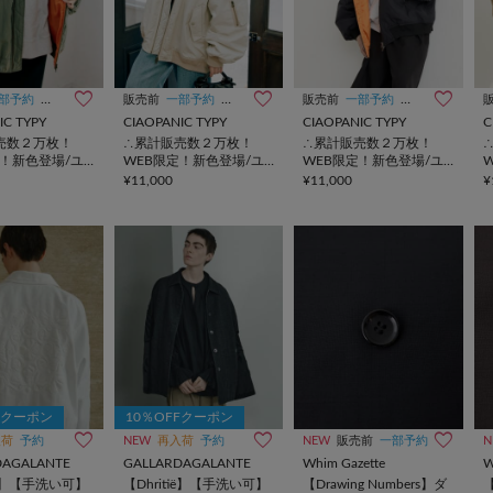
部予約
UNISEX
販売前
一部予約
UNISEX
販売前
一部予約
UNISEX
IC TYPY
CIAOPANIC TYPY
CIAOPANIC TYPY
C
売数２万枚！
∴累計販売数２万枚！
∴累計販売数２万枚！
定！新色登場/ユ
WEB限定！新色登場/ユ
WEB限定！新色登場/ユ
スボリュームス
ニセックスボリュームス
ニセックスボリュームス
¥11,000
¥11,000
¥
-1
リーブMA-1
リーブMA-1
Fクーポン
10％OFFクーポン
入荷
予約
NEW
再入荷
予約
NEW
販売前
一部予約
N
DAGALANTE
GALLARDAGALANTE
Whim Gazette
W
tië】【手洗い可】
【Dhritië】【手洗い可】
【Drawing Numbers】ダ
【