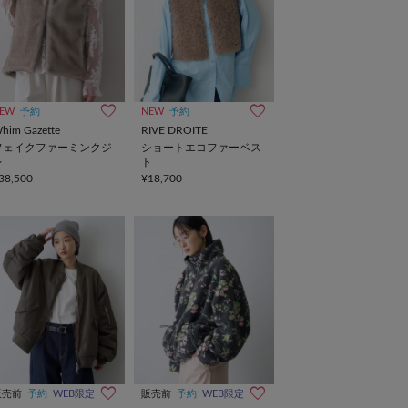
EW
予約
NEW
予約
him Gazette
RIVE DROITE
フェイクファーミンクジ
ショートエコファーベス
レ
ト
38,500
¥18,700
販売前
予約
WEB限定
販売前
予約
WEB限定