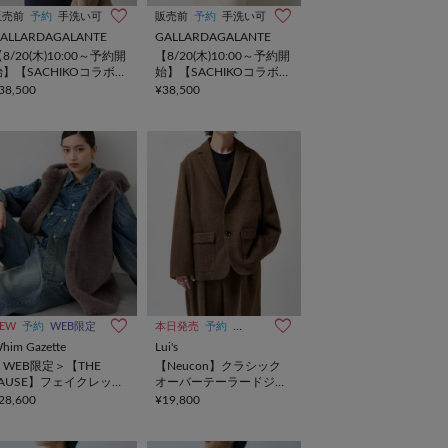
販売前
予約
手洗い可
販売前
予約
手洗い可
ALLARDAGALANTE
GALLARDAGALANTE
8/20(木)10:00～予約開
【8/20(木)10:00～予約開
始】【SACHIKOコラボ】
始】【SACHIKOコラボ】
キュプラジップブルゾン
キュプラジップブルゾン
38,500
¥38,500
EW
予約
WEB限定
本日発売
予約
WEB限定
him Gazette
Lui's
＜WEB限定＞【THE
【Neucon】クラシック
PAUSE】フェイクレッキ
オーバーテーラードジャ
スフードジレ
ケット / セットアップ対
28,600
¥19,800
応