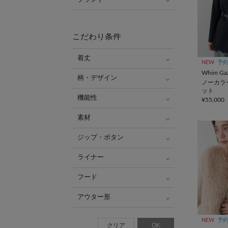
こだわり条件
着丈
NEW
予
Whim Gaz
柄・デザイン
ノーカラ
ット
機能性
¥55,000
素材
ジップ・ボタン
ライナー
フード
アウター形
NEW
予
クリア
OK