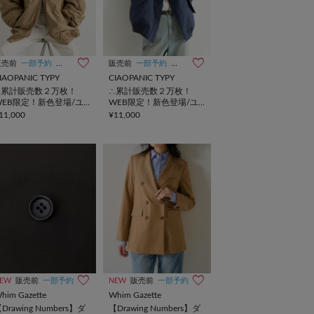
販売前
一部予約
UNISEX
販売前
一部予約
UNISEX
IAOPANIC TYPY
CIAOPANIC TYPY
∴累計販売数２万枚！
∴累計販売数２万枚！
WEB限定！新色登場/ユ
WEB限定！新色登場/ユ
ニセックスボリュームス
ニセックスボリュームス
11,000
¥11,000
リーブMA-1
リーブMA-1
EW
販売前
一部予約
NEW
販売前
一部予約
him Gazette
Whim Gazette
Drawing Numbers】ダ
【Drawing Numbers】ダ