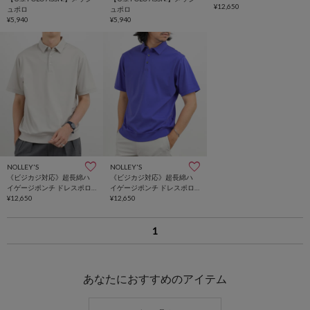
シャツ
¥12,650
ュポロ
ュポロ
¥5,940
¥5,940
NOLLEY'S
NOLLEY'S
《ビジカジ対応》超長綿ハ
《ビジカジ対応》超長綿ハ
イゲージポンチ ドレスポロ
イゲージポンチ ドレスポロ
シャツ
¥12,650
シャツ
¥12,650
1
あなたにおすすめのアイテム