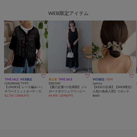
ッペンTEE/WEB限定
WEB限定アイテム



TIME SALE
WEB限定
再入荷
TIME SALE
WEB限定
NEW
CIAOPANIC TYPY
DISCOAT
Lattice
【UNISEX】レース編みパッ
【夏の定番/11色展開】ジャ
【KEECO企画】【WEB限定/
チワークニットカーディガン/
ガードヨウリュウワンピース
人気の為再入荷】リボンテー
WEB限定
¥
2,750
(
58%OFF
)
《WEB限定》
¥
4,400
(
20%OFF
)
ルクリップ
¥
660