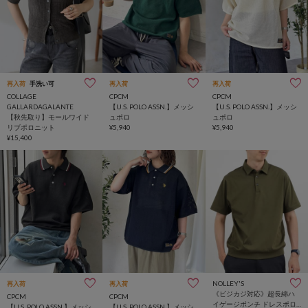
再入荷
手洗い可
再入荷
再入荷
COLLAGE
CPCM
CPCM
GALLARDAGALANTE
【U.S. POLO ASSN.】メッシ
【U.S. POLO ASSN.】メッシ
【秋先取り】モールワイド
ュポロ
ュポロ
リブポロニット
¥5,940
¥5,940
¥15,400
NOLLEY'S
再入荷
再入荷
《ビジカジ対応》超長綿ハ
CPCM
CPCM
イゲージポンチ ドレスポロ
【U.S. POLO ASSN.】メッシ
【U.S. POLO ASSN.】メッシ