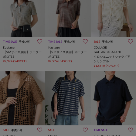
TIME SALE
手洗い可
TIME SALE
手洗い可
SALE
手洗い可
Kastane
Kastane
COLLAGE
【S.Mサイズ展開】ボーダー
【S.Mサイズ展開】ボーダー
GALLARDAGALANTE
ポロTEE
ポロTEE
クロシェニットシャツ／ア
¥2,974
(54%OFF)
¥2,974
(54%OFF)
ンサンブル
¥12,540
(40%OFF)
SALE
手洗い可
SALE
TIME SALE
COLLAGE
CPCM
FREDY & GLOSTER