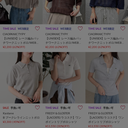
TIME SALE
WEB限定
TIME SALE
WEB限定
TIME SALE
WEB限定
CIAOPANIC TYPY
CIAOPANIC TYPY
CIAOPANIC TYPY
【UNISEX】レース編みパッ
【UNISEX】レース編みパッ
【UNISEX】レース編みパッ
チワークニットポロ/WEB限
チワークニットポロ/WEB限
チワークニットポロ/WEB限
定
¥2,200
(62%OFF)
定
¥2,200
(62%OFF)
定
¥2,200
(62%OFF)
SALE
手洗い可
TIME SALE
手洗い可
TIME SALE
手洗い可
Kastane
FREDY & GLOSTER
FREDY & GLOSTER
B ブークレラインニットポロ
【LACOSTE/ラコステ】ワン
【LACOSTE/ラコステ】ワン
¥3,300
(45%OFF)
ポイントリブポロシャツ
ポイントリブポロシャツ
¥11,550
(30%OFF)
¥11,550
(30%OFF)