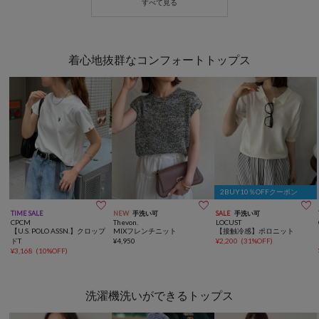
着心地抜群なコンフォートトップス
2BUY10％OFFクーポン



TIME SALE
NEW
手洗い可
SALE
手洗い可
CPCM
Thevon.
LOCUST
【U.S. POLO ASSN.】クロップ
MIXフレンチニット
【接触冷感】ポロニット
ドT
¥
4,950
¥
2,200
(
31%OFF
)
¥
3,168
(
10%OFF
)
洗濯機洗いができるトップス