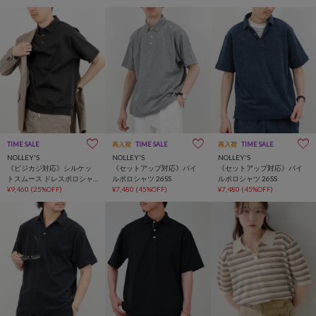
TIME SALE
再入荷
TIME SALE
再入荷
TIME SALE
NOLLEY'S
NOLLEY'S
NOLLEY'S
《ビジカジ対応》シルケッ
《セットアップ対応》パイ
《セットアップ対応》パイ
トスムース ドレスポロシャ
ルポロシャツ 26SS
ルポロシャツ 26SS
ツ / ビズポロ
¥9,460
(25%OFF)
¥7,480
(45%OFF)
¥7,480
(45%OFF)