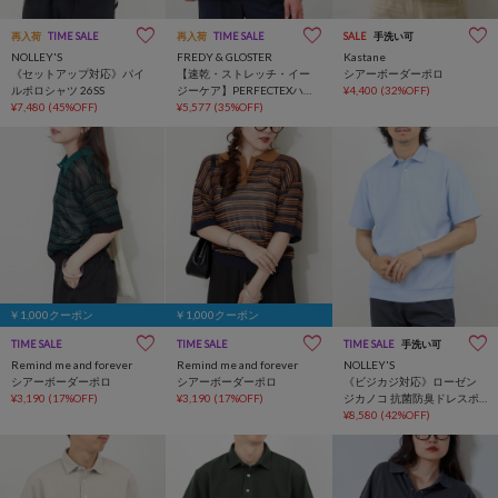
再入荷
TIME SALE
再入荷
TIME SALE
SALE
手洗い可
NOLLEY'S
FREDY & GLOSTER
Kastane
《セットアップ対応》パイ
【速乾・ストレッチ・イー
シアーボーダーポロ
ルポロシャツ 26SS
ジーケア】PERFECTEXハイ
¥4,400
(32%OFF)
¥7,480
(45%OFF)
ツイストカノコテープポロ
¥5,577
(35%OFF)
￥1,000クーポン
￥1,000クーポン
TIME SALE
TIME SALE
TIME SALE
手洗い可
Remind me and forever
Remind me and forever
NOLLEY'S
シアーボーダーポロ
シアーボーダーポロ
《ビジカジ対応》ローゼン
¥3,190
(17%OFF)
¥3,190
(17%OFF)
ジカノコ 抗菌防臭ドレスポ
ロシャツ / ビズポロ 26SS
¥8,580
(42%OFF)