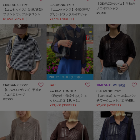
【GEVACO/ゲバコ】半袖カ
CIAOPANIC TYPY
CIAOPANIC TYPY
ノコポロシャツ
【ユニセックス】冷感/速乾/
【ユニセックス】冷感/速乾/
¥9,900
プリントワッフルポロシャ
プリントワッフルポロシャ
ツ
¥1,650
(70%OFF)
ツ
¥1,650
(70%OFF)
2BUY10％OFFクーポン
CIAOPANIC TYPY
SALE
TIME SALE
WEB限定
【GEVACO/ゲバコ】半袖カ
ear PAPILLONNER
CIAOPANIC TYPY
ノコポロシャツ
《透け感・伸縮性あり》メ
【UNISEX】レース編みパッ
¥9,900
ッシュポロ【SUM1
チワークニットポロ/WEB限
STYLE(スミスタイル)】
¥13,860
(30%OFF)
定
¥2,200
(62%OFF)