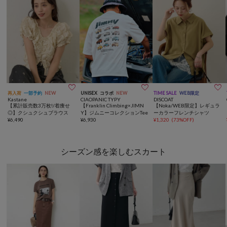



再入荷
一部予約
NEW
UNISEX
コラボ
NEW
TIME SALE
WEB限定
Kastane
CIAOPANIC TYPY
DISCOAT
【累計販売数3万枚!/着痩せ
【Franklin Climbing×JIMN
【Noka/WEB限定】レギュラ
◎】クシュクシュブラウス
Y】ジムニーコレクションTee
ーカラーフレンチシャツ
¥
6,490
¥
6,930
¥
1,320
(
73%OFF
)
シーズン感を楽しむスカート