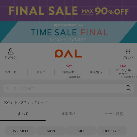
ログイン
ブランド
パーソナル
ベストヒット
オトナ
骨格診断
身長別
カラー
トップス
ポロシャツ
TOP
すべて
通常価格
セール価格
WOMEN
MEN
KIDS
LIFESTYLE