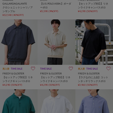
GALLARDAGALANTE
【U.S. POLO ASSN.】ボーダ
【セットアップ対応】リネ
クロシェニットシャツ／ア
ーポロ
ンライクキャンバスポロ
ンサンブル
¥5,390
(9%OFF)
¥4,290
(50%OFF)
¥12,540
(40%OFF)
再入荷
TIME SALE
TIME SALE
再入荷
TIME SALE
FREDY & GLOSTER
FREDY & GLOSTER
FREDY & GLOSTER
【セットアップ対応】リネ
【セットアップ対応】リネ
【ラクなのに上品】コット
ンライクキャンバスポロ
ンライクキャンバスポロ
ンタッチリラックスポロ
¥4,290
(50%OFF)
¥4,290
(50%OFF)
¥3,960
(50%OFF)