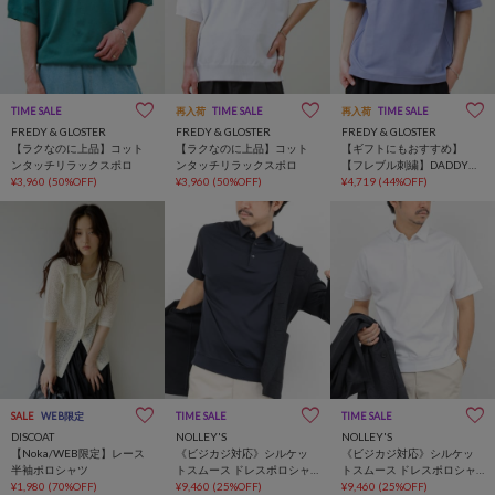
TIME SALE
再入荷
TIME SALE
再入荷
TIME SALE
FREDY & GLOSTER
FREDY & GLOSTER
FREDY & GLOSTER
【ラクなのに上品】コット
【ラクなのに上品】コット
【ギフトにもおすすめ】
ンタッチリラックスポロ
ンタッチリラックスポロ
【フレブル刺繍】DADDYポ
¥3,960
(50%OFF)
¥3,960
(50%OFF)
ロ
¥4,719
(44%OFF)
SALE
WEB限定
TIME SALE
TIME SALE
DISCOAT
NOLLEY'S
NOLLEY'S
【Noka/WEB限定】レース
《ビジカジ対応》シルケッ
《ビジカジ対応》シルケッ
半袖ポロシャツ
トスムース ドレスポロシャ
トスムース ドレスポロシャ
¥1,980
(70%OFF)
ツ / ビズポロ
¥9,460
(25%OFF)
ツ / ビズポロ
¥9,460
(25%OFF)