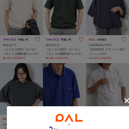
TIME SALE
手洗い可
TIME SALE
手洗い可
SALE
UNISEX
NOLLEY'S
NOLLEY'S
CIAOPANIC TYPY
《ビジカジ対応》ローゼン
《ビジカジ対応》ローゼン
【UNISEX】ピグメント加工
ジカノコ 抗菌防臭ドレスポ
ジカノコ 抗菌防臭ドレスポ
メッシュポロ
ロシャツ / ビズポロ 26SS
¥8,580
(42%OFF)
ロシャツ / ビズポロ 26SS
¥8,580
(42%OFF)
¥1,650
(75%OFF)
SALE
UNISEX
TIME SALE
TIME SALE
CIAOPANIC TYPY
NOLLEY'S
NOLLEY'S
【UNISEX】ピグメント加工
【BECシリーズ】【WEB限
【BECシリーズ】【WEB限