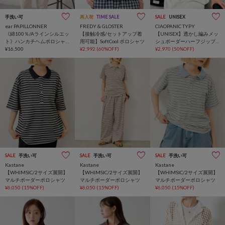
手洗い可
再入荷
TIME SALE
SALE
UNISEX
ear PAPILLONNER
FREDY & GLOSTER
CIAOPANIC TYPY
《綿100％/Aラインシルエッ
【接触冷感/セットアップ着
【UNISEX】透かし編みメッ
ト》ハンカチヘムポロシャ
用可能】SoftCool ポロシャツ
シュボーダーハーフジップ
ツ【SUM1 STYLE(スミスタ
¥16,500
¥2,992
(60%OFF)
サマーニットポロ
¥2,970
(50%OFF)
イル)】
SALE
手洗い可
SALE
手洗い可
SALE
手洗い可
Kastane
Kastane
Kastane
【WHIMSIC/2サイズ展開】
【WHIMSIC/2サイズ展開】
【WHIMSIC/2サイズ展開】
マルチボーダーポロシャツ
マルチボーダーポロシャツ
マルチボーダーポロシャツ
¥6,050
(15%OFF)
¥6,050
(15%OFF)
¥6,050
(15%OFF)