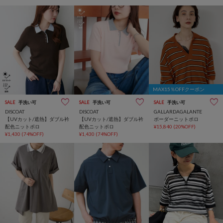
MAX15％OFFクーポン
SALE
手洗い可
SALE
手洗い可
SALE
手洗い可
DISCOAT
DISCOAT
GALLARDAGALANTE
【UVカット/遮熱】ダブル衿
【UVカット/遮熱】ダブル衿
ボーダーニットポロ
配色ニットポロ
配色ニットポロ
¥15,840
(20%OFF)
¥1,430
(74%OFF)
¥1,430
(74%OFF)