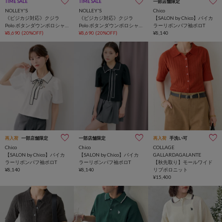
TIME SALE
TIME SALE
一部店舗限定
NOLLEY'S
NOLLEY'S
Chico
《ビジカジ対応》クジラ
《ビジカジ対応》クジラ
【SALON by Chico】バイカ
Polo ボタンダウンポロシャ
Polo ボタンダウンポロシャ
ラーリボンパフ袖ポロT
ツ 26SS
¥8,690
(20%OFF)
ツ 26SS
¥8,690
(20%OFF)
¥8,140
再入荷
一部店舗限定
一部店舗限定
再入荷
手洗い可
Chico
Chico
COLLAGE
【SALON by Chico】バイカ
【SALON by Chico】バイカ
GALLARDAGALANTE
ラーリボンパフ袖ポロT
ラーリボンパフ袖ポロT
【秋先取り】モールワイド
¥8,140
¥8,140
リブポロニット
¥15,400