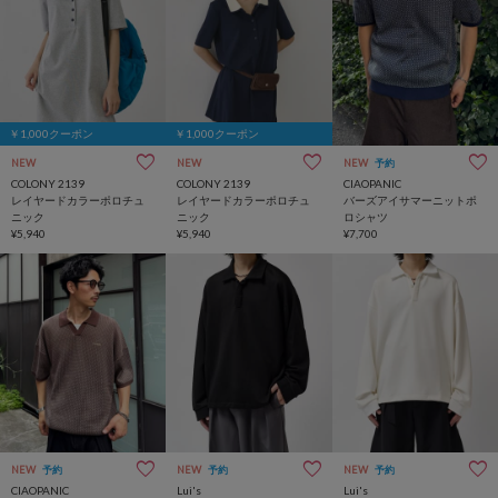
￥1,000クーポン
￥1,000クーポン
NEW
NEW
NEW
予約
COLONY 2139
COLONY 2139
CIAOPANIC
レイヤードカラーポロチュ
レイヤードカラーポロチュ
バーズアイサマーニットポ
ニック
ニック
ロシャツ
¥5,940
¥5,940
¥7,700
NEW
予約
NEW
予約
NEW
予約
CIAOPANIC
Lui's
Lui's