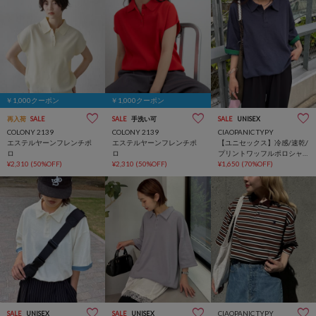
￥1,000クーポン
￥1,000クーポン
再入荷
SALE
SALE
手洗い可
SALE
UNISEX
COLONY 2139
COLONY 2139
CIAOPANIC TYPY
エステルヤーンフレンチポ
エステルヤーンフレンチポ
【ユニセックス】冷感/速乾/
ロ
ロ
プリントワッフルポロシャ
¥2,310
(50%OFF)
¥2,310
(50%OFF)
ツ
¥1,650
(70%OFF)
CIAOPANIC TYPY
SALE
UNISEX
SALE
UNISEX