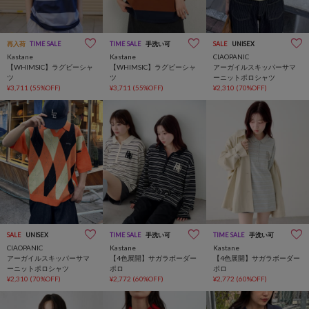
再入荷
TIME SALE
TIME SALE
手洗い可
SALE
UNISEX
Kastane
Kastane
CIAOPANIC
【WHIMSIC】ラグビーシャ
【WHIMSIC】ラグビーシャ
アーガイルスキッパーサマ
ツ
ツ
ーニットポロシャツ
¥3,711
(55%OFF)
¥3,711
(55%OFF)
¥2,310
(70%OFF)
SALE
UNISEX
TIME SALE
手洗い可
TIME SALE
手洗い可
CIAOPANIC
Kastane
Kastane
アーガイルスキッパーサマ
【4色展開】サガラボーダー
【4色展開】サガラボーダー
ーニットポロシャツ
ポロ
ポロ
¥2,310
(70%OFF)
¥2,772
(60%OFF)
¥2,772
(60%OFF)