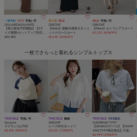



一部予約
NEW
手洗い可
再入荷
SALE
SALE
手洗い可
GALLARDAGALANTE
DISCOAT
DISCOAT
【秋の新色予約開始】【3サ
【Noka】接触冷感前ボタンニ
【Noka】セミフレアスカート
イズ展開/セットアップ対応】
ットナロースカート
¥
1,320
(
80%OFF
)
リヨセルスリットスカート
¥
20,900
¥
2,640
(
60%OFF
)
一枚でさらっと着れるシンプルトップス



TIME SALE
手洗い可
TIME SALE
動画
TIME SALE
WEB限定
Kastane
DISCOAT
CIAOPANIC TYPY
ラグランちびTEE
レース衿付きシャツ
【GEVACO/ゲバコ】【CIAOP
¥
4,950
(
8%OFF
)
¥
1,650
(
75%OFF
)
ANICTYPY限定商品】汗染み
防止抗菌防臭ワンポイントワ
¥
2,999
(
35%OFF
)