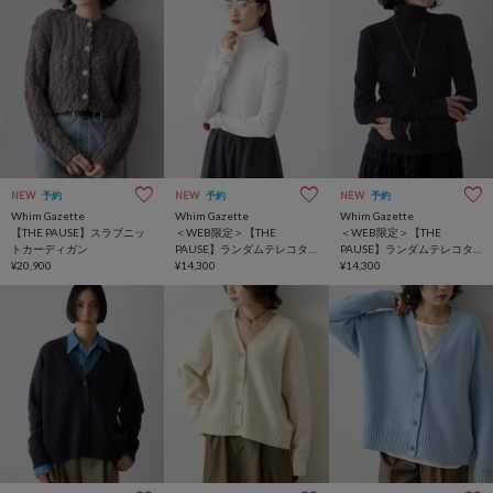
NEW
予約
NEW
予約
NEW
予約
Whim Gazette
Whim Gazette
Whim Gazette
【THE PAUSE】スラブニッ
＜WEB限定＞【THE
＜WEB限定＞【THE
トカーディガン
PAUSE】ランダムテレコタ
PAUSE】ランダムテレコタ
¥20,900
ートルプルオーバー
¥14,300
ートルプルオーバー
¥14,300