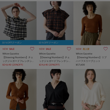
10％OFFクーポン
10％OFFクーポン
NEW
SALE
NEW
SALE
NEW
再入荷
Whim Gazette
Whim Gazette
Whim Gazette
【Drawing Numbers】チェ
【Drawing Numbers】チェ
【Drawing Numbers】リブ
ックジャガードフレンチシ
ックジャガードフレンチシ
ハーフスリーブニット
ャツ
¥24,640
(20%OFF)
ャツ
¥24,640
(20%OFF)
¥17,600