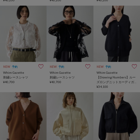
ガン
¥46,200
ガン
¥46,200
ガン
¥46,200
NEW
予約
NEW
予約
NEW
予約
Whim Gazette
Whim Gazette
Whim Gazette
刺繍レースシャツ
刺繍レースシャツ
【Drawing Numbers】ルー
¥40,700
¥40,700
ズロングニットカーディガ
ン
¥34,100