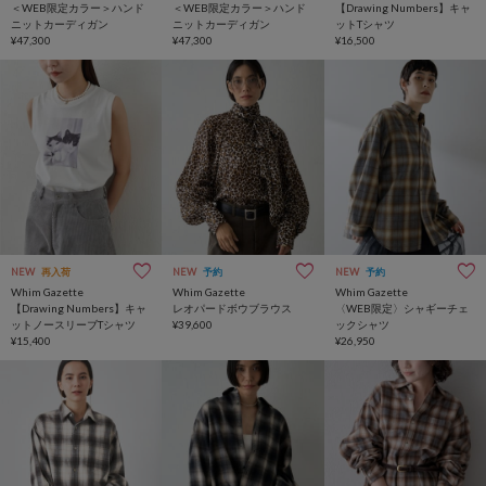
＜WEB限定カラー＞ハンド
＜WEB限定カラー＞ハンド
【Drawing Numbers】キャ
ニットカーディガン
ニットカーディガン
ットTシャツ
¥47,300
¥47,300
¥16,500
NEW
再入荷
NEW
予約
NEW
予約
Whim Gazette
Whim Gazette
Whim Gazette
【Drawing Numbers】キャ
レオパードボウブラウス
〈WEB限定〉シャギーチェ
ットノースリーブTシャツ
¥39,600
ックシャツ
¥15,400
¥26,950