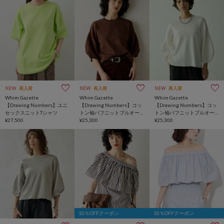
NEW
再入荷
NEW
再入荷
NEW
再入荷
Whim Gazette
Whim Gazette
Whim Gazette
【Drawing Numbers】ユニ
【Drawing Numbers】コッ
【Drawing Numbers】コッ
セックスニットTシャツ
トン袖パフニットプルオー
トン袖パフニットプルオー
¥27,500
バー
¥25,300
バー
¥25,300
10％OFFクーポン
10％OFFクーポン