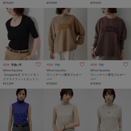
¥39,600
¥39,600
¥39,600
NEW
手洗い可
NEW
予約
NEW
予約
Whim Gazette
Whim Gazette
Whim Gazette
【myporter】ラウンドネッ
ヴィンテージ裏毛プルオー
ヴィンテージ裏毛プルオー
クドライフィットカットソ
バー
バー
ー
¥13,200
¥19,800
¥19,800