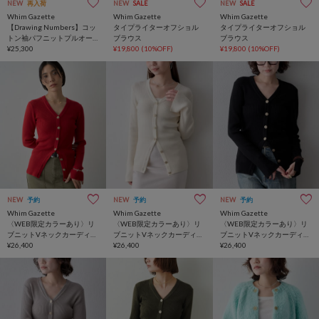
NEW
再入荷
NEW
SALE
NEW
SALE
Whim Gazette
Whim Gazette
Whim Gazette
【Drawing Numbers】コッ
タイプライターオフショル
タイプライターオフショル
トン袖パフニットプルオー
ブラウス
ブラウス
バー
¥25,300
¥19,800
(10%OFF)
¥19,800
(10%OFF)
NEW
予約
NEW
予約
NEW
予約
Whim Gazette
Whim Gazette
Whim Gazette
〈WEB限定カラーあり〉リ
〈WEB限定カラーあり〉リ
〈WEB限定カラーあり〉リ
ブニットVネックカーディガ
ブニットVネックカーディガ
ブニットVネックカーディガ
ン
¥26,400
ン
¥26,400
ン
¥26,400