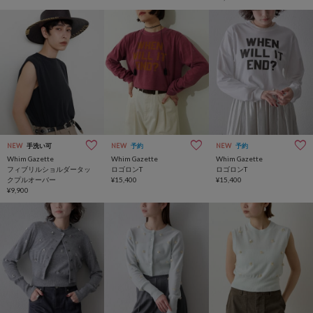
NEW
手洗い可
NEW
予約
NEW
予約
Whim Gazette
Whim Gazette
Whim Gazette
フィブリルショルダータッ
ロゴロンT
ロゴロンT
クプルオーバー
¥15,400
¥15,400
¥9,900