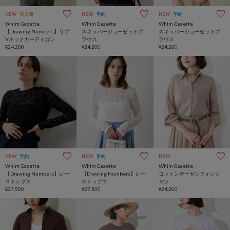
NEW
再入荷
NEW
予約
NEW
予約
Whim Gazette
Whim Gazette
Whim Gazette
【Drawing Numbers】リブ
スキッパージョーゼットブ
スキッパージョーゼットブ
Vネックカーディガン
ラウス
ラウス
¥24,200
¥24,200
¥24,200
NEW
予約
NEW
予約
NEW
Whim Gazette
Whim Gazette
Whim Gazette
【Drawing Numbers】レー
【Drawing Numbers】レー
コットンガーゼシフォンシ
ストップス
ストップス
ャツ
¥27,500
¥27,500
¥24,200