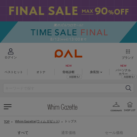
ログイン
ブランド
パーソナル
ベストヒット
オトナ
骨格診断
身長別
カラー
Whim Gazette(ウィム ガゼット)
トップス
TOP
すべて
通常価格
セール価格