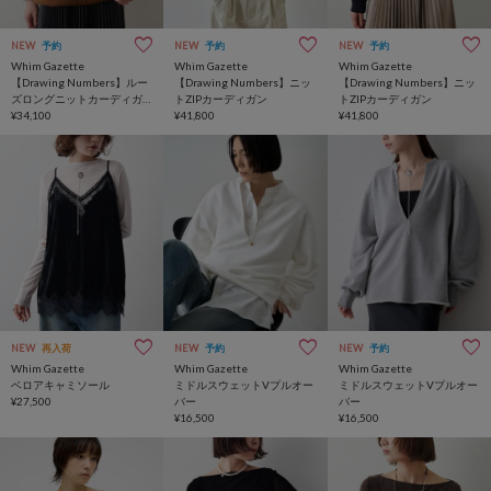
NEW
予約
NEW
予約
NEW
予約
Whim Gazette
Whim Gazette
Whim Gazette
【Drawing Numbers】ルー
【Drawing Numbers】ニッ
【Drawing Numbers】ニッ
ズロングニットカーディガ
トZIPカーディガン
トZIPカーディガン
ン
¥34,100
¥41,800
¥41,800
NEW
再入荷
NEW
予約
NEW
予約
Whim Gazette
Whim Gazette
Whim Gazette
ベロアキャミソール
ミドルスウェットVプルオー
ミドルスウェットVプルオー
¥27,500
バー
バー
¥16,500
¥16,500