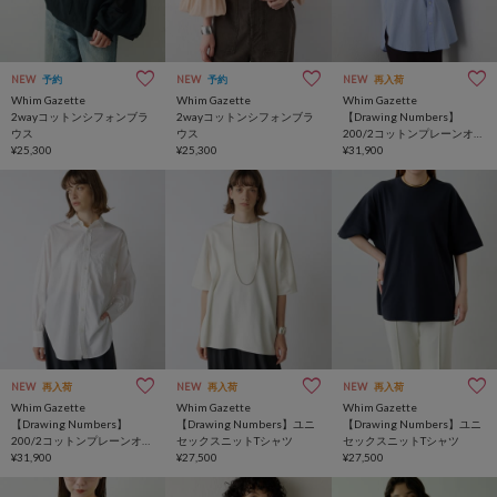
NEW
予約
NEW
予約
NEW
再入荷
Whim Gazette
Whim Gazette
Whim Gazette
2wayコットンシフォンブラ
2wayコットンシフォンブラ
【Drawing Numbers】
ウス
ウス
200/2コットンプレーンオー
¥25,300
¥25,300
バーシャツ
¥31,900
NEW
再入荷
NEW
再入荷
NEW
再入荷
Whim Gazette
Whim Gazette
Whim Gazette
【Drawing Numbers】
【Drawing Numbers】ユニ
【Drawing Numbers】ユニ
200/2コットンプレーンオー
セックスニットTシャツ
セックスニットTシャツ
バーシャツ
¥31,900
¥27,500
¥27,500