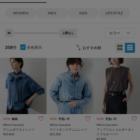
WOMEN
MEN
KIDS
LIFESTYLE
カラー
¥0
上限なし
358
件
全色表示
NEW
動画
NEW
手洗い可
NEW
手洗い可
Whim Gazette
Whim Gazette
Whim Gazette
デニムボウタイシャツ
ライトオンスデニムシャツ
フィブリルショルダータッ
¥30,800
¥25,300
クプルオーバー
¥9,900