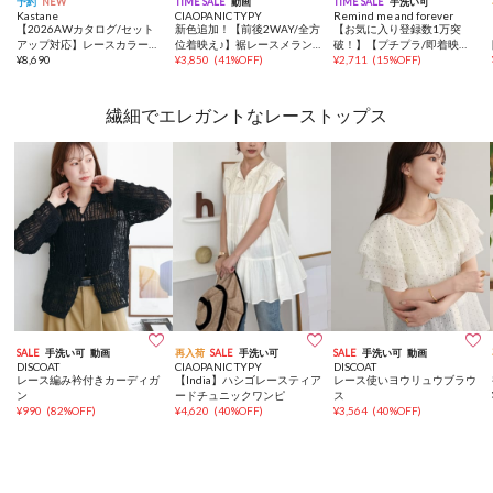
予約
NEW
TIME SALE
動画
TIME SALE
手洗い可
Kastane
CIAOPANIC TYPY
Remind me and forever
【2026AWカタログ/セット
新色追加！【前後2WAY/全方
【お気に入り登録数1万突
アップ対応】レースカラーニ
位着映え♪】裾レースメラン
破！】【プチプラ/即着映
ットカーディガン
¥
8,690
ジベスト
¥
3,850
(
41%OFF
)
え！】裾レースノースリプル
¥
2,711
(
15%OFF
)
オーバー
繊細でエレガントなレーストップス



SALE
手洗い可
動画
再入荷
SALE
手洗い可
SALE
手洗い可
動画
DISCOAT
CIAOPANIC TYPY
DISCOAT
レース編み衿付きカーディガ
【India】ハシゴレースティア
レース使いヨウリュウブラウ
ン
ードチュニックワンピ
ス
¥
990
(
82%OFF
)
¥
4,620
(
40%OFF
)
¥
3,564
(
40%OFF
)