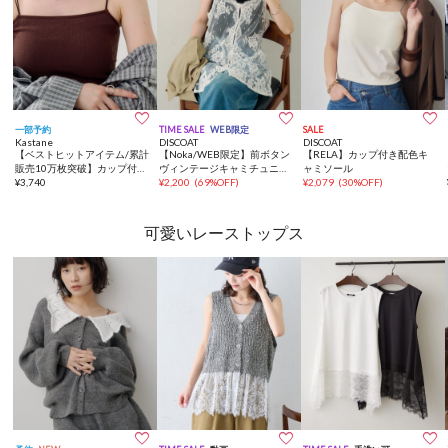



一部予約
TIME SALE
WEB限定
SALE
Kastane
DISCOAT
DISCOAT
【ベストヒットアイテム/累計
【Noka/WEB限定】前ボタン
【RELA】カップ付き配色キ
販売10万枚突破】カップ付き
ヴィンテージキャミチュニッ
ャミソール
クロップドブラキャミ
¥
3,740
ク
¥
2,200
(
69%OFF
)
¥
2,079
(
30%OFF
)
可愛いレーストップス


