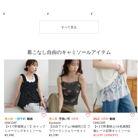
着こなし自由のキャミソールアイテム



再入荷
一部予約
動画
再入荷
手洗い可
NEW
SALE
NEW
動画
DISCOAT
Kastane
DISCOAT
【+1で即着映え♡】ホイップ
【注目アイテム/伸縮性◎】フ
【+1で即着映え!/6色展開】
シャーリングキャミソール
ラワーランジェリーキャミ
裾レース切替キャミソール
¥
5,940
¥
5,390
¥
2,695
(
30%OFF
)