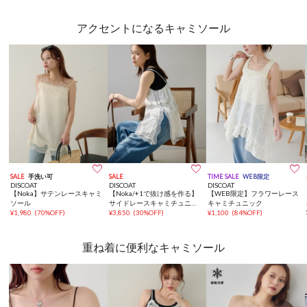
アクセントになるキャミソール



SALE
手洗い可
SALE
TIME SALE
WEB限定
DISCOAT
DISCOAT
DISCOAT
【Noka】サテンレースキャミ
【Noka/+1で抜け感を作る】
【WEB限定】フラワーレース
ソール
サイドレースキャミチュニッ
キャミチュニック
¥
1,980
(
70%OFF
)
ク
¥
3,850
(
30%OFF
)
¥
1,100
(
84%OFF
)
重ね着に便利なキャミソール