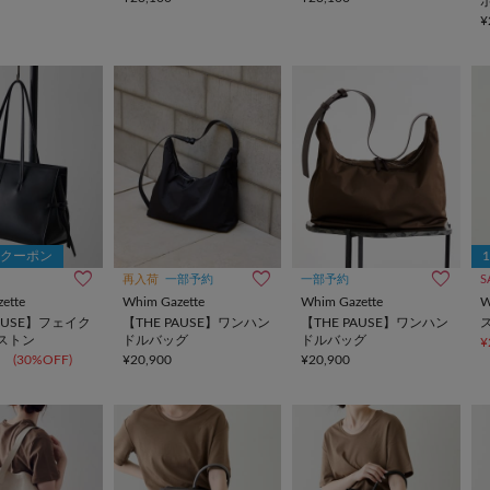
¥
Fクーポン
再入荷
一部予約
一部予約
S
ette
Whim Gazette
Whim Gazette
W
PAUSE】フェイク
【THE PAUSE】ワンハン
【THE PAUSE】ワンハン
ストン
ドルバッグ
ドルバッグ
¥
(30%OFF)
¥20,900
¥20,900