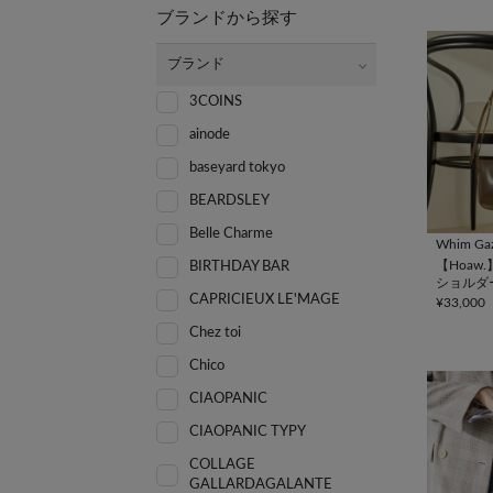
ブランドから探す
ブランド
3COINS
ainode
baseyard tokyo
BEARDSLEY
Belle Charme
Whim Gaz
【Hoaw
BIRTHDAY BAR
ショルダ
CAPRICIEUX LE'MAGE
¥33,000
Chez toi
Chico
CIAOPANIC
CIAOPANIC TYPY
COLLAGE
GALLARDAGALANTE