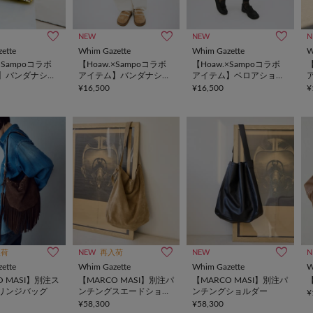
NEW
NEW
N
ette
Whim Gazette
Whim Gazette
W
×Sampoコラボ
【Hoaw.×Sampoコラボ
【Hoaw.×Sampoコラボ
【
】バンダナショ
アイテム】バンダナショ
アイテム】ベロアショッ
ッパー
パー
¥16,500
¥16,500
¥
入荷
NEW
再入荷
NEW
N
ette
Whim Gazette
Whim Gazette
W
O MASI】別注ス
【MARCO MASI】別注パ
【MARCO MASI】別注パ
【
リンジバッグ
ンチングスエードショル
ンチングショルダー
¥
ダー
¥58,300
¥58,300