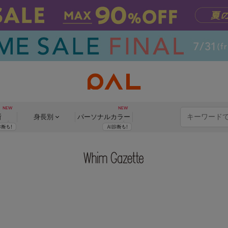
断
身長別
パーソナル
カラー