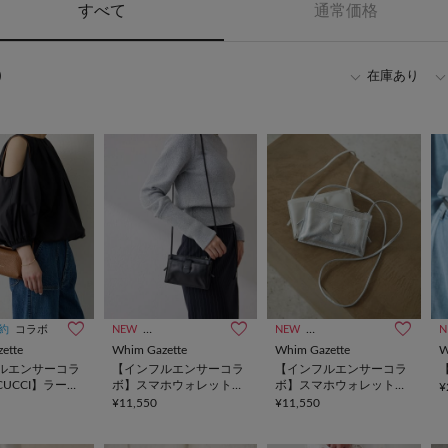
すべて
通常価格
)
在庫あり
約
コラボ
NEW
インフルエンサー企画
NEW
インフルエンサー企画
N
ette
Whim Gazette
Whim Gazette
W
ルエンサーコラ
【インフルエンサーコラ
【インフルエンサーコラ
【
CUCCI】ラーナ
ボ】スマホウォレットシ
ボ】スマホウォレットシ
¥
ョルダーバッグ3
ョルダーバッグ3
¥11,550
¥11,550