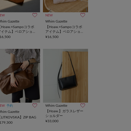
EW
NEW
him Gazette
Whim Gazette
Hoaw.×Sampoコラボ
【Hoaw.×Sampoコラボ
アイテム】ベロアショッ
アイテム】ベロアショッ
パー
パー
16,500
¥16,500
Whim Gazette
EW
予約
【Hoaw.】ガラスレザー
him Gazette
ショルダー
LITKOVSKA】ZIP BAG
¥33,000
179,300