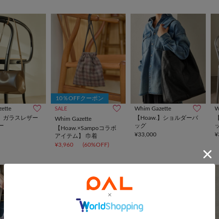
10％OFFクーポン
ette
Whim Gazette
W
SALE
.】ガラスレザー
【Hoaw.】ショルダーバ
Whim Gazette
ー
ッグ
【Hoaw.×Sampoコラボ
¥33,000
¥
アイテム】 巾着
¥3,960
(60%OFF)