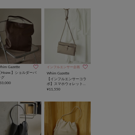
him Gazette
インフルエンサー企画
【Hoaw.】ショルダーバ
Whim Gazette
ッグ
【インフルエンサーコラ
33,000
ボ】スマホウォレットシ
ョルダーバッグ3
¥11,550