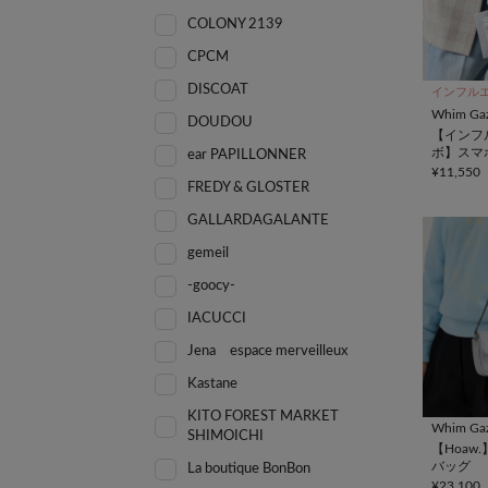
COLONY 2139
CPCM
DISCOAT
インフル
Whim Gaz
DOUDOU
【インフ
ボ】スマ
ear PAPILLONNER
ョルダー
¥11,550
FREDY & GLOSTER
GALLARDAGALANTE
gemeil
-goocy-
IACUCCI
Jena espace merveilleux
Kastane
KITO FOREST MARKET
Whim Gaz
SHIMOICHI
【Hoaw
バッグ
La boutique BonBon
¥23,100