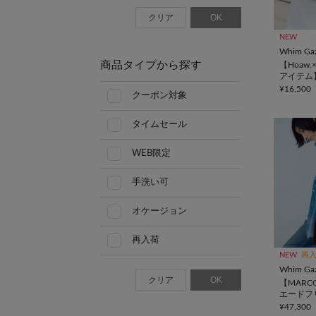
クリア
OK
NEW
Whim Gaz
商品タイプから探す
【Hoaw.
アイテム
ッパー
¥16,500
クーポン対象
タイムセール
WEB限定
手洗い可
オケージョン
再入荷
NEW
再
Whim Gaz
クリア
OK
【MARC
エードフ
¥47,300