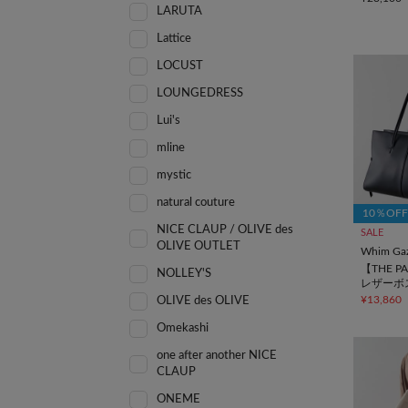
LARUTA
Lattice
LOCUST
LOUNGEDRESS
Lui's
mline
mystic
natural couture
10％OF
NICE CLAUP / OLIVE des
SALE
OLIVE OUTLET
Whim Gaz
【THE 
NOLLEY'S
レザーボ
¥13,860
OLIVE des OLIVE
Omekashi
one after another NICE
CLAUP
ONEME