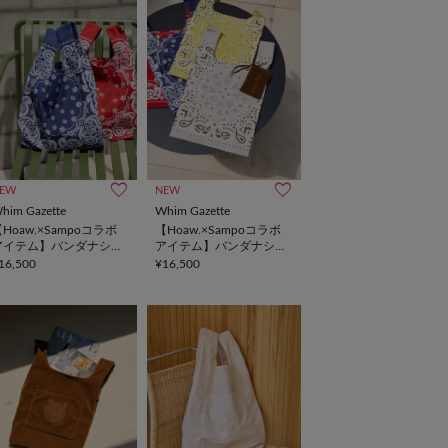
EW
NEW
him Gazette
Whim Gazette
Hoaw.×Sampoコラボ
【Hoaw.×Sampoコラボ
アイテム】バンダナショ
アイテム】バンダナショ
ッパー
ッパー
16,500
¥16,500