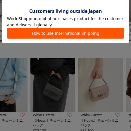
Whim Gazette
Whim Gazette
W
エンサー企画
【Hoaw.】MINIレザーシ
【Hoaw.】MINIレザーシ
ette
ョルダー
ョルダー
ルエンサーコラ
¥33,000
¥33,000
¥
ホウォレットシ
バッグ3
ette
Whim Gazette
Whim Gazette
.】チェーンミニ
【Hoaw.】チェーンミニ
【Hoaw.】チェーンミニ
W
バッグ
バッグ
¥23,100
¥23,100