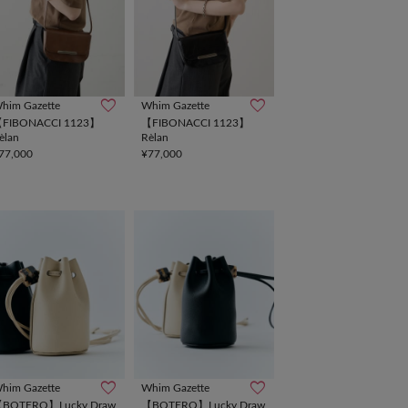
him Gazette
Whim Gazette
FIBONACCI 1123】
【FIBONACCI 1123】
èlan
Rèlan
77,000
¥77,000
him Gazette
Whim Gazette
BOTERO】Lucky Draw
【BOTERO】Lucky Draw