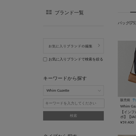
ブランド一覧
バッグ(75
お気に入りブランドで検索を絞る
キーワードから探す
販売前
予
Whim Gaz
【インフ
検索
ボ】【IA
SD ALCE
¥59,400