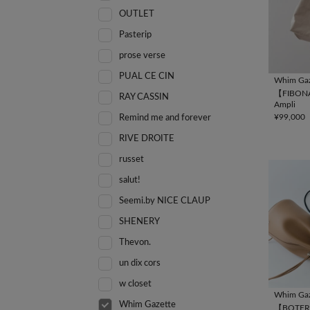
OUTLET
Pasterip
prose verse
PUAL CE CIN
Whim Gaz
【FIBON
RAY CASSIN
Ampli
¥99,000
Remind me and forever
RIVE DROITE
russet
salut!
Seemi.by NICE CLAUP
SHENERY
Thevon.
un dix cors
w closet
Whim Gaz
Whim Gazette
【BOTER