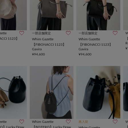
ette
W
一部店舗限定
一部店舗限定
ACCI 1123】
【
Whim Gazette
Whim Gazette
R
【FIBONACCI 1123】
【FIBONACCI 1123】
¥
Gavira
Gavira
¥94,600
¥94,600
ette
Whim Gazette
W
再入荷
O】Lucky Draw
【BOTERO】Lucky Draw
【
Whim Gazette