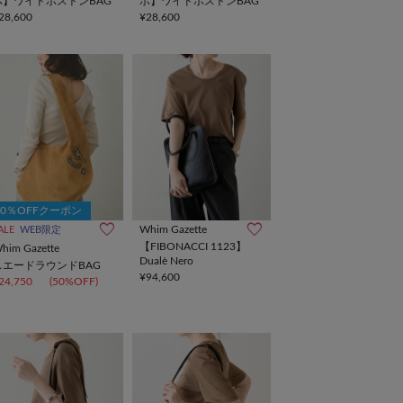
ボ】ワイドボストンBAG
ボ】ワイドボストンBAG
28,600
¥28,600
10％OFFクーポン
Whim Gazette
ALE
WEB限定
【FIBONACCI 1123】
him Gazette
Dualè Nero
スエードラウンドBAG
¥94,600
24,750
(50%OFF)