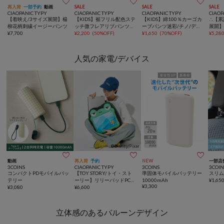



再入荷
一部予約
動画
SALE
SALE
SALE
CIAOPANIC TYPY
CIAOPANIC TYPY
CIAOPANIC TYPY
CIAOP
【着映え/3サイズ展開】楊
【KIDS】裾フリル配色ステ
【KIDS】綿100％カーゴカ
∴【累
柳花柄刺繍イージーパンツ
ッチ微フレアリブパンツ
ーブパンツ迷彩/チノ/デニ
展開
¥
7,700
《ジュニアサイズあり》
¥
2,200
(
50%OFF
)
ム(ジュニアサイズあり)
¥
1,650
(
70%OFF
)
かワ
¥
5,28
人気の家電/デバイス



動画
再入荷
予約
NEW
一部店
3COINS
CIAOPANIC TYPY
3COINS
3COIN
コンパクトPDモバイルバッ
【TOY STORY/トイ・スト
準固体モバイルバッテリー
スリ
テリー
ーリー】リリーパッドPC・
10000mAh
¥
1,65
¥
3,300
¥
3,080
タブレットバッグ
¥
6,600
立体感のあるバルーンデザイン