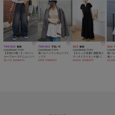



TIME SALE
動画
TIME SALE
手洗い可
SALE
動画
SALE
CIAOPANIC TYPY
CIAOPANIC TYPY
CIAOPANIC TYPY
CIAOP
【主役の1枚！】バルーン
裾バルーンランダムリブト
【さらっと快適】微配色ス
裾バ
カーブカーゴデニムパンツ
ップス
テッチドライタッチ裾バル
袖ト
¥
2,772
(
60%OFF
)
¥
999
(
78%OFF
)
ーンカットソーワンピース
¥
3,850
(
50%OFF
)
¥
1,10