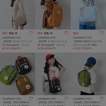
SALE
手洗い可
SALE
手洗い可
SALE
CIAOPANIC TYPY
CIAOPANIC TYPY
CIAOPANIC TYPY
【KIDS】２１ℓバックパック
【KIDS】２１ℓバックパック
【KIDS】2WAYスクエアボ
M【minepack】《ジュニア
M【minepack】《ジュニア
ストンショルダーBAG
サイズあり》
¥3,784
(20%OFF)
サイズあり》
¥3,784
(20%OFF)
¥1,100
(75%OFF)
CIAOPANIC TYPY
CIAOPANIC TYPY
CIAOPANIC TYPY
【KIDS】【TOY STORY/ト
【KIDS】【TOY STORY/ト
【KIDS】【TOY STORY/ト
イ・ストーリー】2WAYショ
イ・ストーリー】2WAYショ
イ・ストーリー】2WAYショ