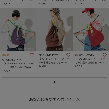
ルダーBAG/リュック
¥7,700
ルダーBAG/リュック
¥7,700
ルダーBAG/リュック
¥7,700
CIAOPANIC TYPY
CIAOPANIC TYPY
再入荷
【TOY STORY/トイ・ストー
【TOY STORY/トイ・ストー
CIAOPANIC TYPY
リー】撥水たためる2WAYナ
リー】撥水たためる2WAYナ
【TOY STORY/トイ・ストー
ップサック
¥7,700
ップサック
¥7,700
リー】撥水たためる2WAYナ
ップサック
¥7,700
1
あなたにおすすめのアイテム