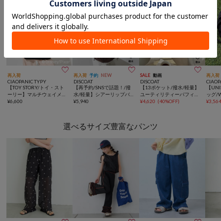



再入荷
再入荷
予約
NEW
SALE
動画
再入荷
CIAOPANIC TYPY
DISCOAT
DISCOAT
CIAOP
【TOY STORY/トイ・スト
【再予約/SNSで話題！/撥
【13ポケット/撥水/軽量】
【UN
ーリー】マルチウェイメッ
水/軽量】シアーリップバッ
ユーティリティーパフィー
ッグ/
シュBIGバッグ
¥
6,600
クパック
¥
5,940
バックパック
¥
4,620
(
40%OFF
)
キー
¥
3,56
選べるサイズ豊富なパンツ