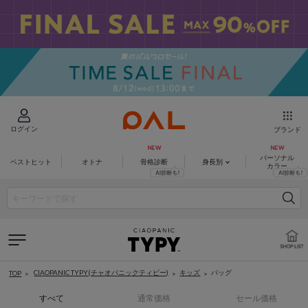
ログイン
ブランド
パーソナル
ベストヒット
オトナ
骨格診断
身長別
カラー
CIAOPANIC TYPY(チャオパニックティピー)
キッズ
バッグ
TOP
すべて
通常価格
セール価格