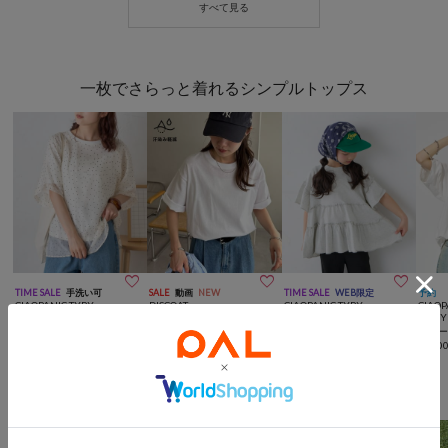
一枚でさらっと着れるシンプルトップス



TIME SALE
手洗い可
SALE
動画
NEW
TIME SALE
WEB限定
予約
CIAOPANIC TYPY
DISCOAT
CIAOPANIC TYPY
CIAOP
【WEB限定】ドットオーガ
【Enlude】汗染み防止ユー
【KIDS】《パルクロ・ZOZ
【TOY
ンジードッキングTシャツ
ティリティTシャツ《ユニ
O限定》ピグメントティア
ーリ
¥
1,892
(
60%OFF
)
セックス》
¥
2,970
(
40%OFF
)
ードフリル半袖TEE
¥
2,200
(
50%OFF
)
ォトTE
¥
5,50
機能性に優れたバッグ