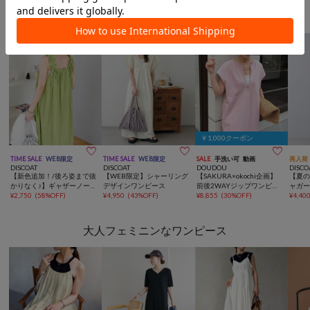
一枚で決まるこなれワンピース
￥1,000クーポン



TIME SALE
WEB限定
TIME SALE
WEB限定
SALE
手洗い可
動画
再入荷
DISCOAT
DISCOAT
DOUDOU
DISCO
【新色追加！/後ろ姿まで抜
【WEB限定】シャーリング
【SAKURA×okochi企画】
【夏の
かりなく♪】ギャザーノー
デザインワンピース
前後2WAYジップワンピー
ャガ
スリワンピース《WEB限
¥
2,750
(
58%OFF
)
¥
4,950
(
43%OFF
)
ス
¥
8,855
(
30%OFF
)
ース《
¥
4,40
定》
大人フェミニンなワンピース