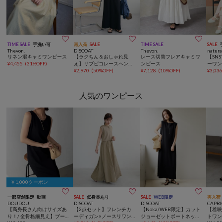



TIME SALE
手洗い可
再入荷
SALE
TIME SALE
SALE
Thevon.
DISCOAT
Thevon.
natura
リネン混キャミワンピース
【ラクちん＆おしゃれ見
レース切替フレアキャミワ
【SN
¥
4,455
(
31%OFF
)
え】リブピコレースヘンリ
ンピース
ーワ
ーカット半袖ワンピース
¥
2,970
(
50%OFF
)
¥
7,128
(
10%OFF
)
¥
3,03
人気のワンピース
￥1,000クーポン



一部店舗限定
動画
SALE
低身長あり
SALE
WEB限定
再入荷
DOUDOU
DISCOAT
DISCOAT
CAPRI
【高身長さん向けサイズあ
【2点セット】フレンチカ
【Noka/WEB限定】カット
【着
り！/ 全骨格細見え】ブー
ーディガン×ノースリワン
ジョーゼットボートネック
トワ