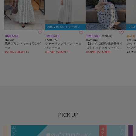
2BUY10％OFFクーポン
2BU



TIME SALE
TIME SALE
TIME SALE
手洗い可
再入荷
Thevon.
LARUTA
Kastane
natura
花柄プリントキャミワンピ
シャーリングリボンキャミ
【2サイズ展開/低身長サイ
カッ
ース
ワンピース
ズ】ドットフラワーキャミ
ワン
¥
6,336
(
20%OFF
)
¥
3,740
(
60%OFF
)
ワンピース
¥
4,895
(
50%OFF
)
¥
4,95
PICK UP