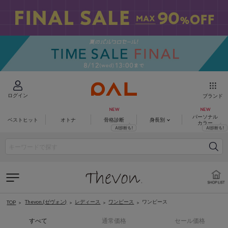
ログイン
ブランド
パーソナル
ベストヒット
オトナ
骨格診断
身長別
カラー
Thevon.(ゼヴォン)
レディース
ワンピース
ワンピース
TOP
すべて
通常価格
セール価格