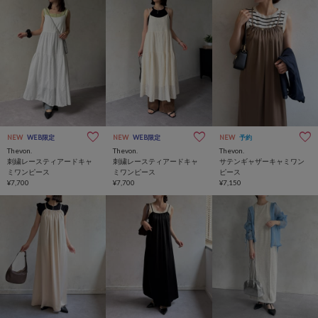
NEW
WEB限定
NEW
WEB限定
NEW
予約
Thevon.
Thevon.
Thevon.
刺繍レースティアードキャ
刺繍レースティアードキャ
サテンギャザーキャミワン
ミワンピース
ミワンピース
ピース
¥7,700
¥7,700
¥7,150