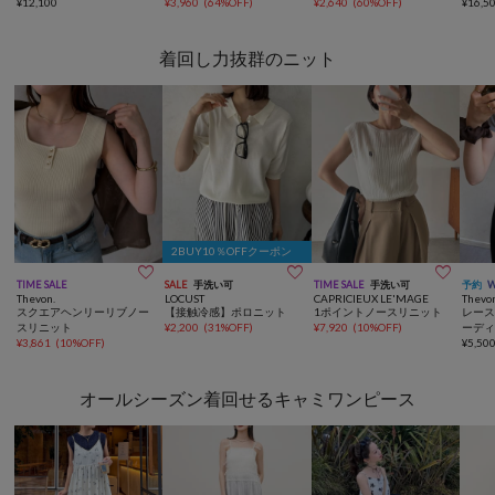
クレーダンボールタンクワ
¥
12,100
ピース
¥
3,960
(
64%OFF
)
ワンピース
¥
2,640
(
60%OFF
)
¥
16,5
ンピース
着回し力抜群のニット
2BUY10％OFFクーポン



TIME SALE
SALE
手洗い可
TIME SALE
手洗い可
予約
Thevon.
LOCUST
CAPRICIEUX LE'MAGE
Thevo
スクエアヘンリーリブノー
【接触冷感】ポロニット
1ポイントノースリニット
レー
スリニット
¥
2,200
(
31%OFF
)
¥
7,920
(
10%OFF
)
ーデ
¥
3,861
(
10%OFF
)
¥
5,50
オールシーズン着回せるキャミワンピース