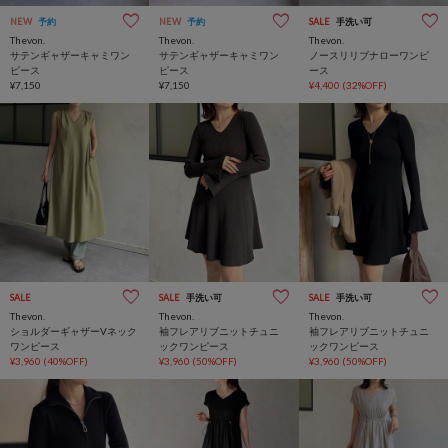
NEW
予約
NEW
予約
SALE
手洗い可
Thevon.
Thevon.
Thevon.
サテンギャザーキャミワン
サテンギャザーキャミワン
ノースリリブナローワンピ
ピース
ピース
ース
¥7,150
¥7,150
¥4,400
(32%OFF)
SALE
SALE
手洗い可
SALE
手洗い可
Thevon.
Thevon.
Thevon.
ショルダーギャザーVネック
袖フレアリブニットチュニ
袖フレアリブニットチュニ
ワンピース
ックワンピース
ックワンピース
¥3,960
(40%OFF)
¥3,960
(50%OFF)
¥3,960
(50%OFF)