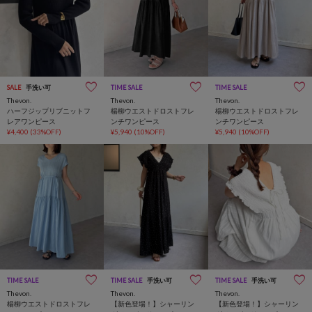
SALE
手洗い可
TIME SALE
TIME SALE
Thevon.
Thevon.
Thevon.
ハーフジップリブニットフ
楊柳ウエストドロストフレ
楊柳ウエストドロストフレ
レアワンピース
ンチワンピース
ンチワンピース
¥4,400
(33%OFF)
¥5,940
(10%OFF)
¥5,940
(10%OFF)
TIME SALE
TIME SALE
手洗い可
TIME SALE
手洗い可
Thevon.
Thevon.
Thevon.
楊柳ウエストドロストフレ
【新色登場！】シャーリン
【新色登場！】シャーリン