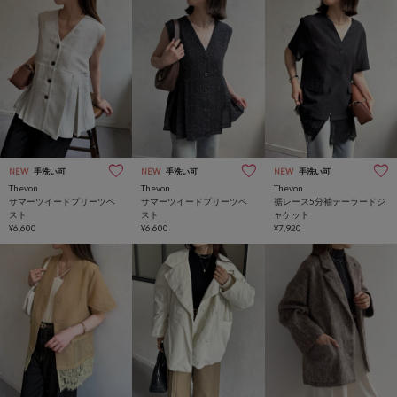
NEW
手洗い可
NEW
手洗い可
NEW
手洗い可
Thevon.
Thevon.
Thevon.
サマーツイードプリーツベ
サマーツイードプリーツベ
裾レース5分袖テーラードジ
スト
スト
ャケット
¥6,600
¥6,600
¥7,920