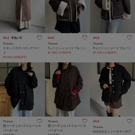
SALE
手洗い可
SALE
SALE
Thevon.
Thevon.
Thevon.
スタンドカラーロングコー
Fムートンショートブルゾン
Fムートンショートブルゾン
ト
¥7,920
(11%OFF)
¥7,920
(11%OFF)
¥4,950
(50%OFF)
Thevon.
Thevon.
SALE
襟コーデュロイFスエードカ
襟コーデュロイFスエードカ
Thevon.
バーオール
バーオール
GOLDボタンノーカラーボア
¥10,890
¥10,890