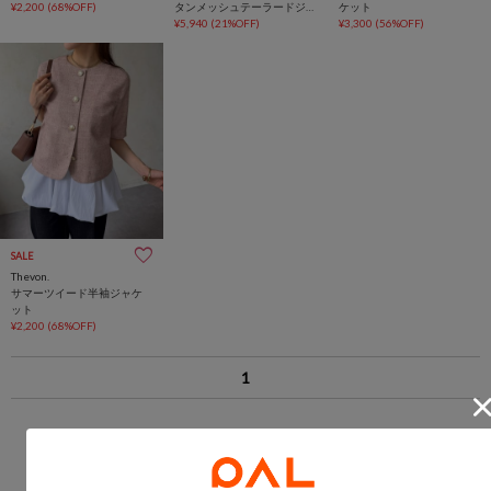
¥2,200
(68%OFF)
タンメッシュテーラードジ
ケット
ャケット
¥5,940
(21%OFF)
¥3,300
(56%OFF)
SALE
Thevon.
サマーツイード半袖ジャケ
ット
¥2,200
(68%OFF)
1
あなたにおすすめのアイテム