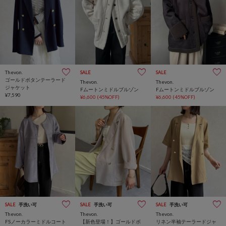
Thevon.
SALE
SALE
ゴールドボタンテーラード
Thevon.
Thevon.
ジャケット
Fムートンミドルブルゾン
Fムートンミドルブルゾン
¥7,590
¥6,600
(45%OFF)
¥6,600
(45%OFF)
SALE
手洗い可
SALE
手洗い可
SALE
手洗い可
Thevon.
Thevon.
Thevon.
FSノーカラーミドルコート
【新色登場！】ゴールドボ
リネン半袖テーラードジャ