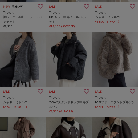
NEW
手洗い可
SALE
SALE
Thevon.
Thevon.
Thevon.
裾レース5分袖テーラードジ
BIGカラー中綿ミドルジャケ
シャギーミドルコート
ャケット
ット
¥5,500
(54%OFF)
¥7,920
¥12,100
(50%OFF)
SALE
SALE
SALE
Thevon.
Thevon.
Thevon.
シャギーミドルコート
2WAYスタンドネック中綿ブ
MIXファースタンドブルゾン
¥5,500
(54%OFF)
ルゾン
¥5,940
(53%OFF)
¥5,500
(61%OFF)