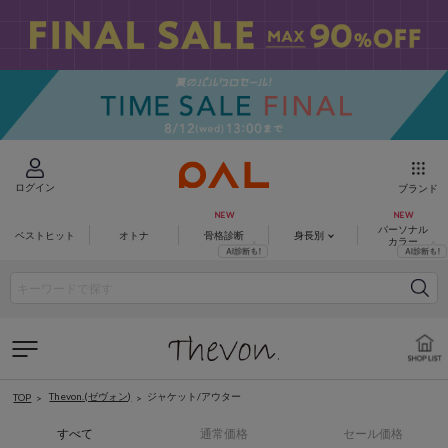
ログイン
ブランド
パーソナル
ベストヒット
オトナ
骨格診断
身長別
カラー
Thevon.(ゼヴォン)
ジャケット/アウター
TOP
すべて
通常価格
セール価格