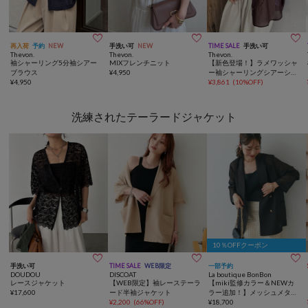



再入荷
予約
NEW
手洗い可
NEW
TIME SALE
手洗い可
Thevon.
Thevon.
Thevon.
袖シャーリング5分袖シアー
MIXフレンチニット
【新色登場！】ラメワッシャ
ブラウス
¥
4,950
ー袖シャーリングシアーシャ
¥
4,950
ツ
¥
3,861
(
10%OFF
)
洗練されたテーラードジャケット
10％OFFクーポン



手洗い可
TIME SALE
WEB限定
一部予約
DOUDOU
DISCOAT
La boutique BonBon
レースジャケット
【WEB限定】袖レーステーラ
【miki監修カラー＆NEWカ
¥
17,600
ード半袖ジャケット
ラー追加！】メッシュメタル
¥
2,200
(
66%OFF
)
ボタンライトジャケット
¥
18,700