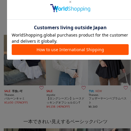
こなれ感のあるレイヤードトップス



SALE
手洗い可
SALE
予約
NEW
Thevon.
mystic
Thevon.
バルーンキャミ
【ロングシーズン】レースド
フェザーヤーンペプラムベス
¥
1,650
(
70%OFF
)
ッキングオフショルロンT
ト
¥
4,158
(
40%OFF
)
¥
6,160
一本できれい見えするベーシックパンツ