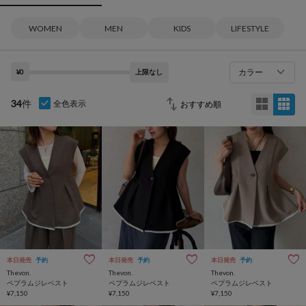
WOMEN
MEN
KIDS
LIFESTYLE
カラー
¥0
上限なし
34
件
全色表示
本日発売
予約
本日発売
予約
本日発売
予約
Thevon.
Thevon.
Thevon.
ペプラムジレベスト
ペプラムジレベスト
ペプラムジレベスト
¥7,150
¥7,150
¥7,150