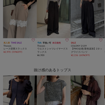



再入荷
TIME SALE
予約
手洗い可
本日発売
SALE
Thevon.
Thevon.
COLONY 2139
レース切替スラックス
ウエストシャツレイヤードス
【PIKO企画/新色追加】2タッ
¥
2,970
(
55%OFF
)
ラックス
クワイドパンツ
¥
6,930
¥
2,156
(
60%OFF
)
抜け感のあるトップス