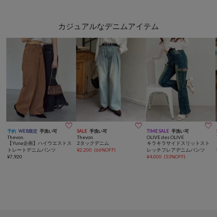
カジュアルなデニムアイテム



予約
WEB限定
手洗い可
SALE
手洗い可
TIME SALE
手洗い可
Thevon.
Thevon.
OLIVE des OLIVE
【Yuna企画】ハイウエストス
2タックデニム
キラキラサイドスリットスト
トレートデニムパンツ
¥
2,200
(
66%OFF
)
レッチフレアデニムパンツ
¥
7,920
¥
4,000
(
53%OFF
)