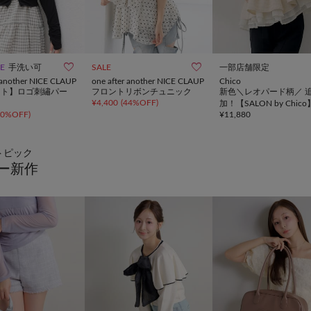


LE
手洗い可
SALE
一部店舗限定
r another NICE CLAUP
one after another NICE CLAUP
Chico
ット】ロゴ刺繡パー
フロントリボンチュニック
新色＼レオパード柄／ 
¥
4,400
(
44%OFF
)
加！【SALON by Chic
10%OFF
)
¥
11,880
プラムフリルツイードト
ス
トピック
ー新作