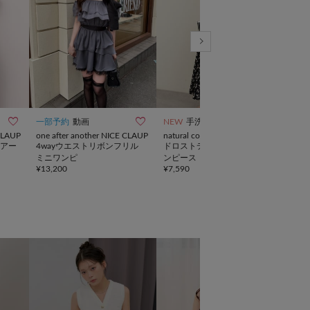



一部予約
動画
NEW
手洗い可
TIME
 CLAUP
one after another NICE CLAUP
natural couture
Chic
アー
4wayウエストリボンフリル
ドロストデザインVネックワ
肩リ
ミニワンピ
ンピース
ス
¥
13,200
¥
7,590
¥
7,7