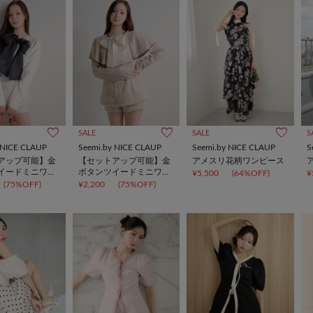
SALE
SALE
S
 NICE CLAUP
Seemi.by NICE CLAUP
Seemi.by NICE CLAUP
S
アップ可能】金
【セットアップ可能】金
アメスリ花柄ワンピース
イードミニワン
ボタンツイードミニワン
¥5,500
(64%OFF)
¥
ピ
(75%OFF)
¥2,200
(75%OFF)