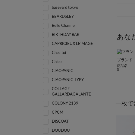
baseyard tokyo
BEARDSLEY
Belle Charme
BIRTHDAY BAR
あな
CAPRICIEUX LE'MAGE
Chez toi
ブランド
Chico
商品名
CIAOPANIC
CIAOPANIC TYPY
COLLAGE
GALLARDAGALANTE
一枚で
COLONY 2139
CPCM
DISCOAT
DOUDOU