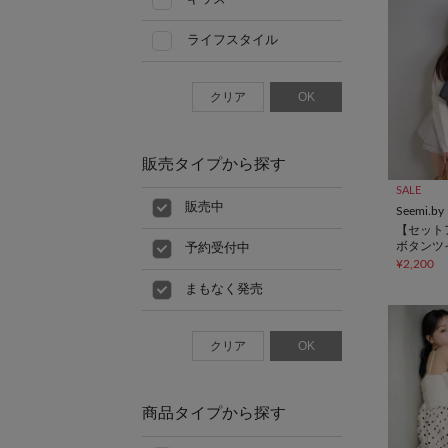
ライフスタイル
クリア
OK
販売タイプから探す
SALE
販売中
Seemi.by
【セット
ボタンツ
予約受付中
ピ
¥2,200
まもなく発売
クリア
OK
商品タイプから探す