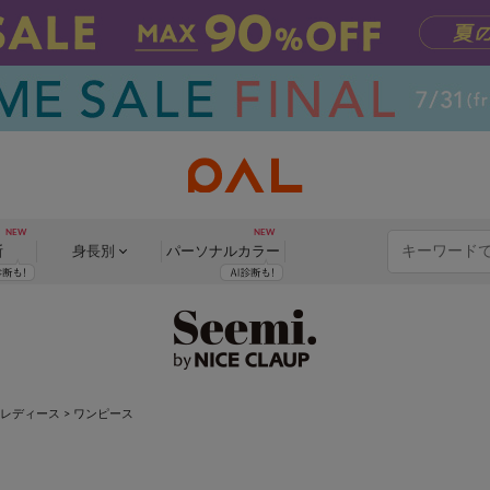
断
身長別
パーソナル
カラー
レディース
> ワンピース