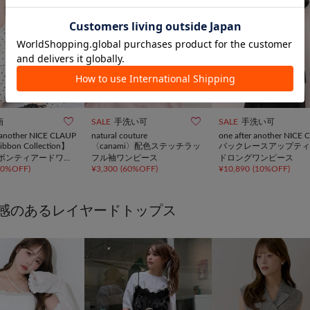


画
SALE
手洗い可
SALE
手洗い可
r another NICE CLAUP
natural couture
one after another NICE
ibbon Collection】
〈canami〉配色ステッチラッ
バックレースアップティ
ボンティアードワン
フル袖ワンピース
ドロングワンピース
50%OFF
)
¥
3,300
(
60%OFF
)
¥
10,890
(
10%OFF
)
感のあるレイヤードトップス