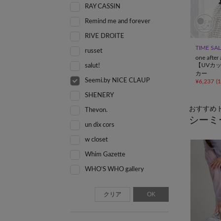
RAY CASSIN
Remind me and forever
RIVE DROITE
TIME SA
russet
one afte
【UVカ
salut!
カー
Seemi.by NICE CLAUP
¥
6,237
(
SHENERY
おすすめ
Thevon.
シーミ
un dix cors
w closet
Whim Gazette
WHO’S WHO gallery
クリア
OK