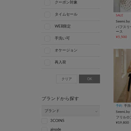
クーポン対象
タイムセール
SALE
Seemi.by
WEB限定
パフスリ
ース
¥5,500
手洗い可
オケージョン
再入荷
クリア
OK
ブランドから探す
予約
手洗
ブランド
Seemi.by
フリルロ
3COINS
¥19,800
ainode