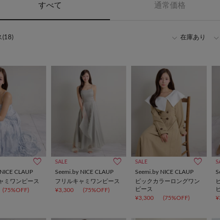
すべて
通常価格
18)
在庫あり
SALE
SALE
S
 NICE CLAUP
Seemi.by NICE CLAUP
Seemi.by NICE CLAUP
S
ャミワンピース
フリルキャミワンピース
ビックカラーロングワン
ピース
(75%OFF)
¥3,300
(75%OFF)
¥3,300
(75%OFF)
¥