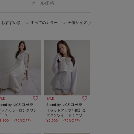
セール価格
おすすめ順
すべてのカラー
画像サイズ小
ALE
SALE
eemi.by NICE CLAUP
Seemi.by NICE CLAUP
ビックカラーロングワン
【セットアップ可能】金
ピース
ボタンツイードミニワン
ピ
3,300
(75%OFF)
¥2,200
(75%OFF)