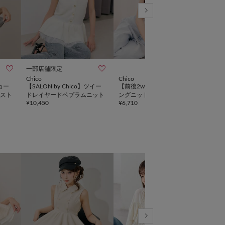



一部店舗限定
TIME
Chico
Chico
DIS
【SALON by Chico】ツイー
【前後2way】レースドッキ
【W
スト
ドレイヤードペプラムニット
ングニットタンク
チュ
¥
10,450
¥
6,710
¥
1,6