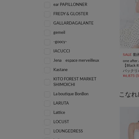
ear PAPILLONNER
FREDY & GLOSTER
GALLARDAGALANTE
gemeil
-goocy-
IACUCCI
SALE
動
Jena espace merveilleux
one afte
【Black R
Kastane
バックリ
¥
6,875
(
ピ
KITO FOREST MARKET
SHIMOICHI
こなれ
La boutique BonBon
LARUTA
Lattice
LOCUST
LOUNGEDRESS