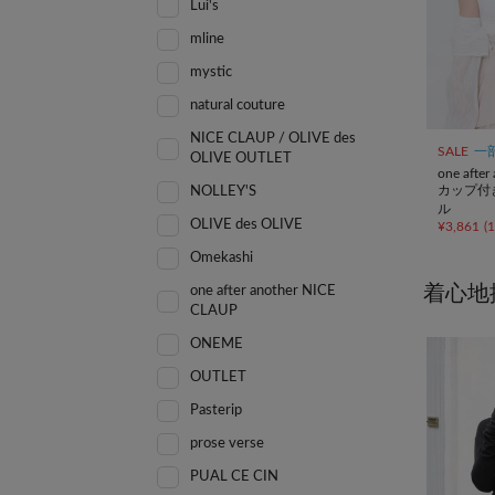
Lui's
mline
mystic
natural couture
NICE CLAUP / OLIVE des
SALE
一
OLIVE OUTLET
one afte
カップ付
NOLLEY'S
ル
OLIVE des OLIVE
¥
3,861
(
Omekashi
着心地
one after another NICE
CLAUP
ONEME
OUTLET
Pasterip
prose verse
PUAL CE CIN