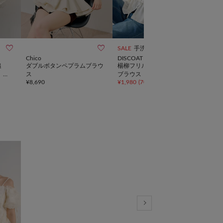



SALE
手洗い可
動画
予約
Chico
DISCOAT
Chic
追
ダブルボタンペプラムブラウ
楊柳フリルティアード前開き
【全
o】ペ
ス
ブラウス
応】
¥
8,690
¥
1,980
(
70%OFF
)
¥
7,9
ップ
ット