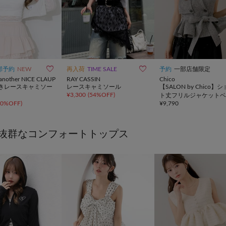


部予約
NEW
再入荷
TIME SALE
予約
一部店舗限定
r another NICE CLAUP
RAY CASSIN
Chico
きレースキャミソー
レースキャミソール
【SALON by Chico】ショー
¥
3,300
(
54%OFF
)
ト丈フリルジャケットベ
10%OFF
)
¥
9,790
抜群なコンフォートトップス