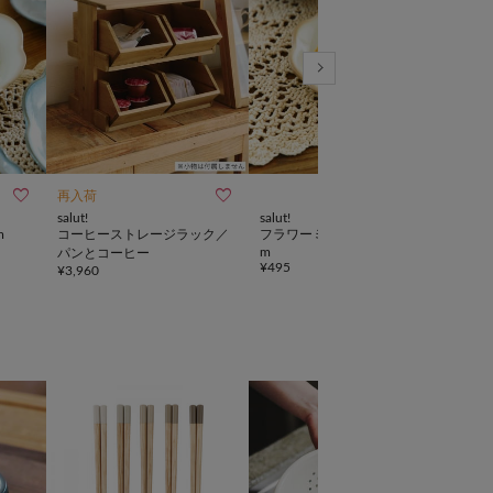



再入荷
salut!
salut!
salut!
m
コーヒーストレージラック／
フラワーミニプレート：10c
すく
m
パンとコーヒー
cm
¥
495
¥
3,960
¥
880