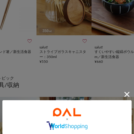


salut!
salut!
ンド箸／新生活食器
ストライプガラスキャニスタ
すくいやすい縦縞ボウル
ー：350ml
m／新生活食器
¥
550
¥
660
トピック
具/収納