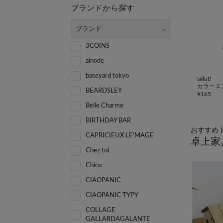
ブランドから探す
ブランド
3COINS
ainode
baseyard tokyo
salut!
カラーエ
BEARDSLEY
¥
165
Belle Charme
BIRTHDAY BAR
おすすめ
CAPRICIEUX LE'MAGE
卓上家
Chez toi
Chico
CIAOPANIC
CIAOPANIC TYPY
COLLAGE
GALLARDAGALANTE