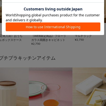


WEB限定
salut!
salut!
限定再入荷》おうち
《WEB限定商品》フローラ
マルチラック
¥
2,750
ュボックスケース
ガラス両開きキャビネット
¥
2,750
プチプラキッチンアイテム