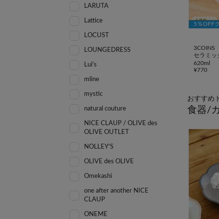
LARUTA
Lattice
5％OFF
LOCUST
3COINS
LOUNGEDRESS
セラミッ
620ml
Lui's
¥
770
mline
mystic
おすすめ
食器/
natural couture
NICE CLAUP / OLIVE des
OLIVE OUTLET
NOLLEY'S
OLIVE des OLIVE
Omekashi
one after another NICE
CLAUP
ONEME