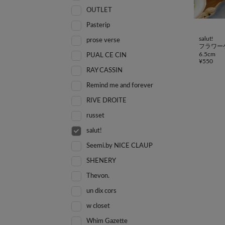
OUTLET
Pasterip
salut!
prose verse
フラワー
6.5cm
PUAL CE CIN
¥
550
RAY CASSIN
Remind me and forever
RIVE DROITE
russet
salut!
Seemi.by NICE CLAUP
SHENERY
Thevon.
un dix cors
w closet
Whim Gazette