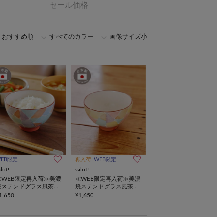
セール価格
おすすめ順
すべてのカラー
画像サイズ小
WEB限定
再入荷
WEB限定
alut!
salut!
≪WEB限定再入荷≫美濃
≪WEB限定再入荷≫美濃
焼ステンドグラス風茶碗
焼ステンドグラス風茶碗
／新生活食器
／新生活食器
1,650
¥1,650