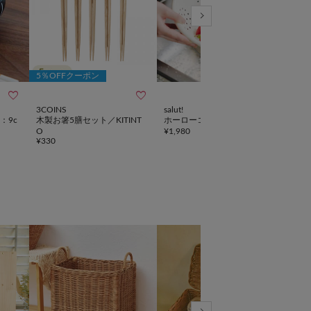
5％OFFクーポン



再入
3COINS
salut!
salut!
：9c
木製お箸5膳セット／KITINT
ホーローコランダー
若紫
O
¥
1,980
¥
1,1
¥
330