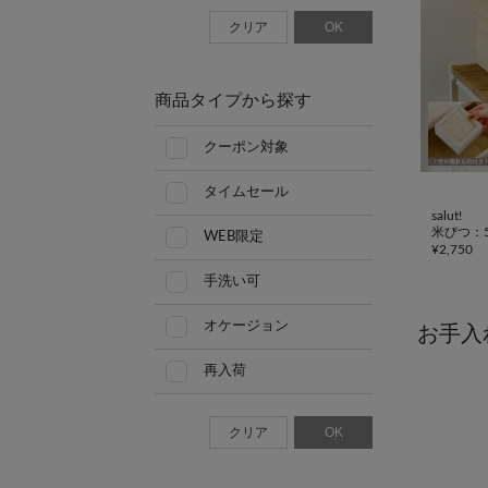
クリア
OK
商品タイプから探す
クーポン対象
タイムセール
salut!
米びつ：5
WEB限定
¥
2,750
手洗い可
オケージョン
お手入
再入荷
クリア
OK