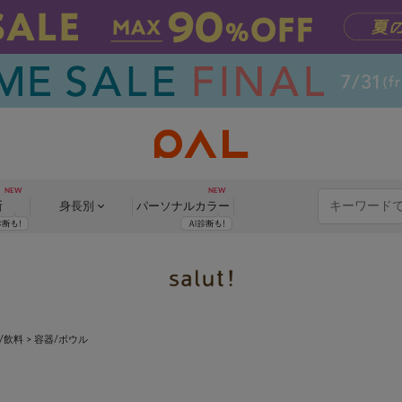
断
身長別
パーソナル
カラー
/飲料
> 容器/ボウル