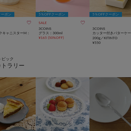
クーポン
5％OFFクーポン
5％OFFクーポン


SALE
3COINS
3COINS
クキャニスターM：
グラス：300ml
カッター付きバターケー
¥
165
(
50%OFF
)
200g／KITINTO
¥
550
トピック
カトラリー