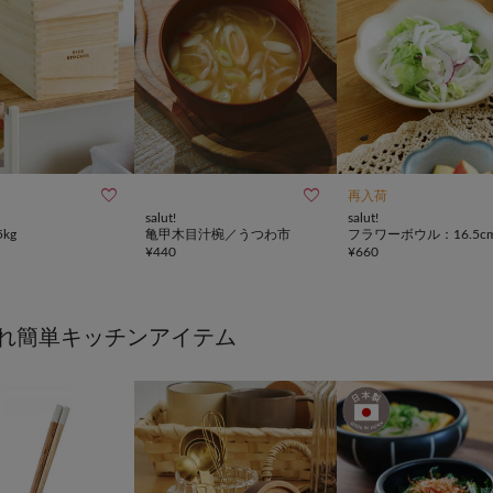


再入荷
salut!
salut!
kg
亀甲木目汁椀／うつわ市
フラワーボウル：16.5c
¥
440
¥
660
れ簡単キッチンアイテム