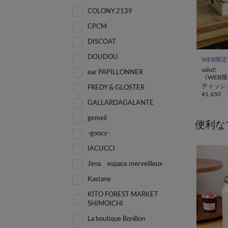
COLONY 2139
CPCM
DISCOAT
DOUDOU
WEB限定
salut!
ear PAPILLONNER
《WEB
ティッシ
FREDY & GLOSTER
¥
1,650
GALLARDAGALANTE
gemeil
便利な
-goocy-
IACUCCI
Jena espace merveilleux
Kastane
KITO FOREST MARKET
SHIMOICHI
La boutique BonBon