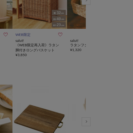



WEB限定
WE
salut!
salut!
salut!
《WEB限定再入荷》ラタン
ラタンフタ付マルチボックス
《M
¥
1,320
脚付きロングバスケット
限定
¥
3,850
¥
3,8
レイ