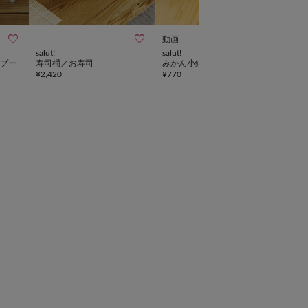



動画
salut!
salut!
salut!
プー
寿司桶／お寿司
みかん小鉢／おばんざい
《レ
¥
2,420
¥
770
ル
¥
880