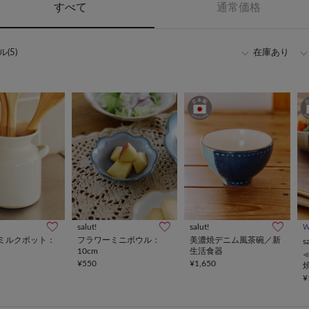
すべて
通常価格
(5)
在庫あり
salut!
salut!
ミルクポット：
フラワーミニボウル：
美濃焼デニム風茶碗／新
s
10cm
生活食器
¥550
¥1,650
¥