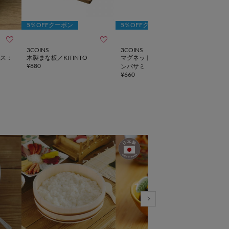
5％OFFクーポン
5％OFFクーポン
5％



3COINS
3COINS
3CO
ス：
木製まな板／KITINTO
マグネットケース付きキッチ
そう
¥
880
¥
880
ンバサミ
¥
660