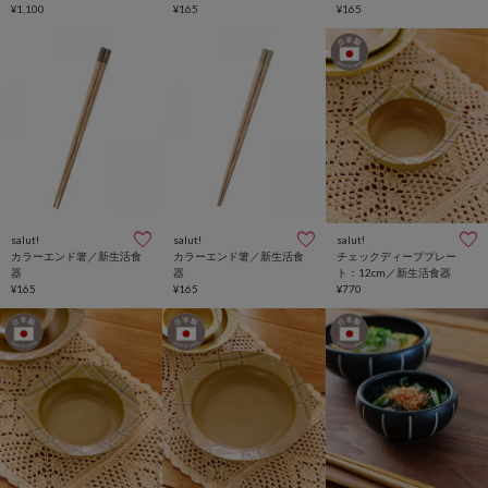
¥1,100
¥165
¥165
salut!
salut!
salut!
カラーエンド箸／新生活食
カラーエンド箸／新生活食
チェックディーププレー
器
器
ト：12cm／新生活食器
¥165
¥165
¥770