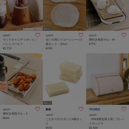
salut!
salut!
salut!
ウッドキャンディポット／
せいろ用シリコーンシート5
脚付き角型ザル：M
パンとコーヒー
枚セット：25cm
¥770
¥2,750
¥330
salut!
動画
WEB限定
脚付き角型ザル：S
salut!
salut!
¥660
こだわりのスポンジ4個セッ
《WEB限定再入荷》ブレッ
ト
ドボックス
¥550
¥2,420