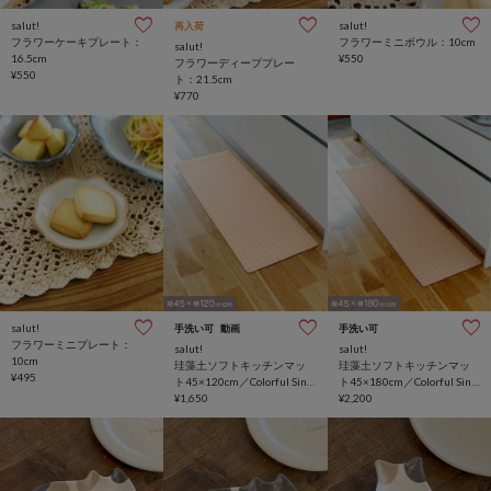
salut!
salut!
再入荷
フラワーケーキプレート：
フラワーミニボウル：10cm
salut!
16.5cm
¥550
フラワーディーププレー
¥550
ト：21.5cm
¥770
salut!
手洗い可
動画
手洗い可
フラワーミニプレート：
salut!
salut!
10cm
珪藻土ソフトキッチンマッ
珪藻土ソフトキッチンマッ
¥495
ト45×120cm／Colorful Sink
ト45×180cm／Colorful Sink
Days
¥1,650
Days
¥2,200