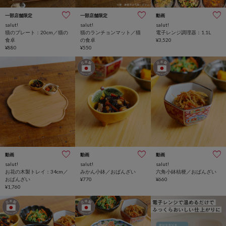
一部店舗限定
一部店舗限定
動画
salut!
salut!
salut!
猫のプレート：20cm／猫の
猫のランチョンマット／猫
電子レンジ調理器：1.1L
食卓
の食卓
¥3,520
¥880
¥550
動画
動画
動画
salut!
salut!
salut!
お花の木製トレイ：34cm／
みかん小鉢／おばんざい
六角小鉢桔梗／おばんざい
おばんざい
¥770
¥660
¥1,760