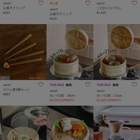
salut!
salut!
再入荷
お菓子クリップ
こだわりエプロン
salut!
¥165
¥1,320
お菓子クリップ
¥165
salut!
TIME SALE
動画
TIME SALE
動画
スリム箸4膳セット
salut!
salut!
¥385
せいろ2段：18cm
せいろ2段：21cm
¥2,024
(20%OFF)
¥2,200
(20%OFF)