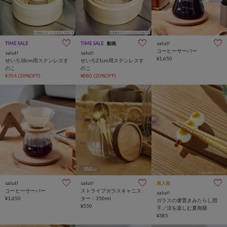
salut!
TIME SALE
TIME SALE
動画
コーヒーサーバー
salut!
salut!
¥1,650
せいろ18cm用ステンレスす
せいろ21cm用ステンレスす
のこ
のこ
¥704
(20%OFF)
¥880
(20%OFF)
salut!
salut!
再入荷
コーヒーサーバー
ストライプガラスキャニス
salut!
¥1,650
ター：350ml
ガラスの箸置きみたらし団
¥550
子／涼を楽しむ夏御膳
¥385