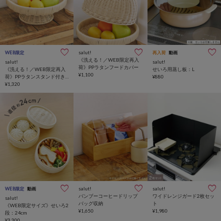
salut!
WEB限定
再入荷
動画
《洗える！／WEB限定再入
salut!
salut!
荷》PPラタンフードカバー
《洗える！／WEB限定再入
せいろ用蒸し板：L
¥1,100
荷》PPラタンスタンド付き
¥880
バスケット
¥1,320
salut!
salut!
WEB限定
動画
バンブーコーヒードリップ
ワイドレンジガード2枚セッ
salut!
バッグ収納
ト
《WEB限定サイズ》せいろ2
¥1,650
¥1,980
段：24cm
¥3,300