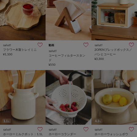
salut!
salut!
動画
フラワー木製トレイミニ
2OPENブレッドボックス／
salut!
¥1,100
パンとコーヒー
コーヒーフィルタースタン
¥3,300
ド
¥550
salut!
salut!
salut!
ホーローミルクポット：1.1L
ホーローコランダー
ホーローウォッシュボウ