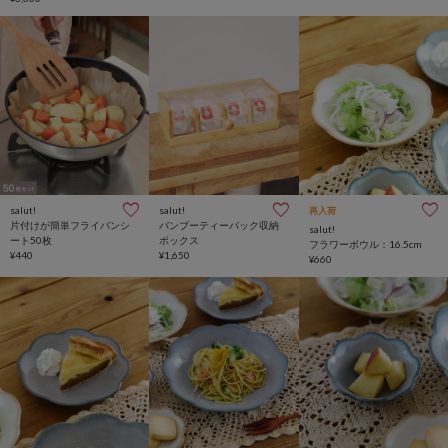
salut!
salut!
再入荷
片付けが簡単フライパンシ
バンブーティーパック収納
salut!
ート50枚
ボックス
フラワーボウル：16.5cm
¥440
¥1,650
¥660