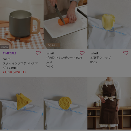
salut!
salut!
TIME SALE
汚れ防止まな板シート50枚
お菓子クリップ
salut!
入り
¥165
スタッキングステンレスマ
¥440
グ：350ml
¥1,320
(20%OFF)