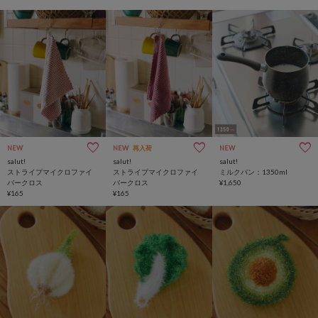
NEW
NEW
再入荷
NEW
salut!
salut!
salut!
ストライプマイクロファイ
ストライプマイクロファイ
ミルクパン：1350ml
バークロス
バークロス
¥1,650
¥165
¥165