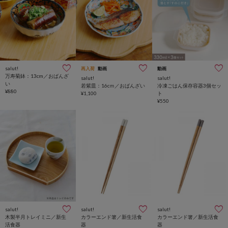
salut!
再入荷
動画
動画
万寿菊鉢：13cm／おばんざ
salut!
salut!
い
若紫皿：16cｍ／おばんざい
冷凍ごはん保存容器3個セッ
¥880
¥1,100
ト
¥550
salut!
salut!
salut!
木製半月トレイミニ／新生
カラーエンド箸／新生活食
カラーエンド箸／新生活食
活食器
器
器