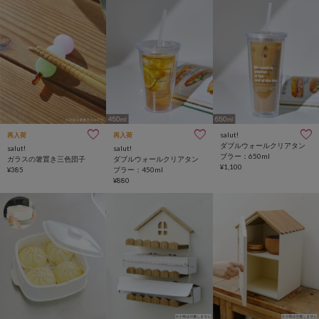
salut!
再入荷
再入荷
ダブルウォールクリアタン
salut!
salut!
ブラー：650ml
ガラスの箸置き三色団子
ダブルウォールクリアタン
¥1,100
¥385
ブラー：450ml
¥880