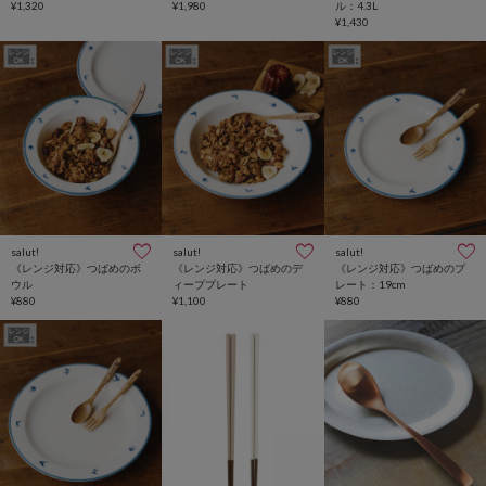
¥1,320
¥1,980
ル：4.3L
¥1,430
salut!
salut!
salut!
《レンジ対応》つばめのボ
《レンジ対応》つばめのデ
《レンジ対応》つばめのプ
ウル
ィーププレート
レート：19cm
¥880
¥1,100
¥880