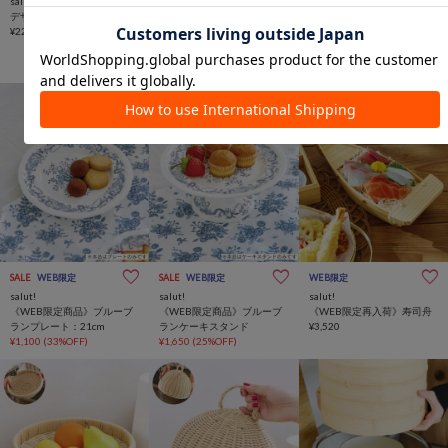
salut!
salut!
WEB限定
デザートスプーン
デザートスプーン
salut!
¥220
¥220
《洗える！／WEB限定再入
荷》PPラタンブレッドボッ
クス
¥2,420
SALE
WEB限定
SALE
WEB限定
WEB限定
salut!
salut!
salut!
《WEB限定商品》ブルーブ
《WEB限定商品》ブルーブ
《WEB限定再入荷》寿司舟
ランプレート：21cm
ランケーキスタンド
¥3,520
¥1,100
(33%OFF)
¥1,650
(25%OFF)