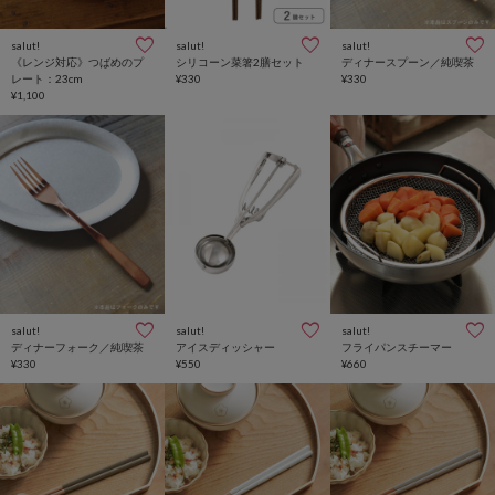
salut!
salut!
salut!
《レンジ対応》つばめのプ
シリコーン菜箸2膳セット
ディナースプーン／純喫茶
レート：23cm
¥330
¥330
¥1,100
salut!
salut!
salut!
ディナーフォーク／純喫茶
アイスディッシャー
フライパンスチーマー
¥330
¥550
¥660