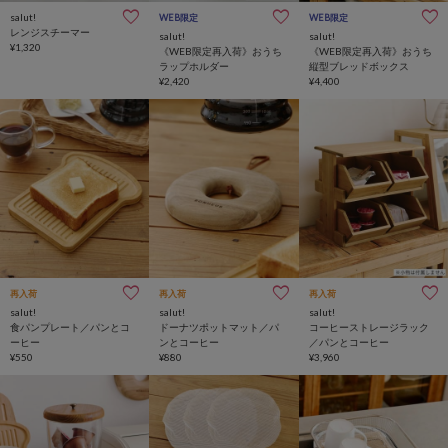
salut!
WEB限定
WEB限定
レンジスチーマー
salut!
salut!
¥1,320
《WEB限定再入荷》おうち
《WEB限定再入荷》おうち
ラップホルダー
縦型ブレッドボックス
¥2,420
¥4,400
再入荷
再入荷
再入荷
salut!
salut!
salut!
食パンプレート／パンとコ
ドーナツポットマット／パ
コーヒーストレージラック
ーヒー
ンとコーヒー
／パンとコーヒー
¥550
¥880
¥3,960