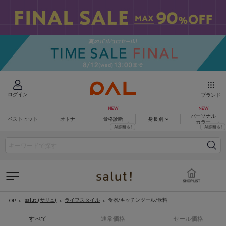
ログイン
ブランド
パーソナル
ベストヒット
オトナ
骨格診断
身長別
カラー
salut!(サリュ)
ライフスタイル
食器/キッチンツール/飲料
TOP
すべて
通常価格
セール価格