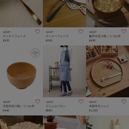
salut!
salut!
salut!
ディナーフォーク
ディナーフォーク
亀甲木目汁椀／うつわ市
¥330
¥330
¥440
salut!
salut!
salut!
京型木目汁椀／うつわ市
デニムエプロン
木製半月トレイ
¥440
¥880
¥1,320