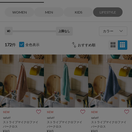
WOMEN
MEN
KIDS
LIFESTYLE
カラー
¥0
上限なし
172
件
全色表示
NEW
NEW
NEW
salut!
salut!
salut!
ストライプマイクロファイ
ストライプマイクロファイ
ストライプマイクロファイ
バークロス
バークロス
バークロス
¥165
¥165
¥165