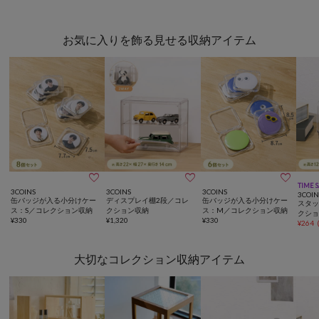
お気に入りを飾る見せる収納アイテム



TIME 
3COINS
3COINS
3COINS
3COIN
缶バッジが入る小分けケー
ディスプレイ棚2段／コレ
缶バッジが入る小分けケー
スタ
ス：S／コレクション収納
クション収納
ス：M／コレクション収納
クシ
¥
330
¥
1,320
¥
330
¥
264
大切なコレクション収納アイテム