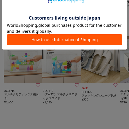
3COINS
3COIN
3COINS
3COINS
《丸脚・角脚対応》イス脚
水が
三角クッション
《WEB限定再入荷》簡単折
カバー8個セット丸型
ッパ
¥
550
(
50%OFF
)
りたたみマルチ収納
¥
330
¥
660
¥
4,180
スペース有効活用に便利なアイテム



SALE
3COINS
3COINS
3COIN
3COINS
マルチクリアボックス棚付
《2WAY》マルチクリアボ
スタ
スタッキングシューズ収納
き
ックスワイド
れ3P
¥
550
¥
1,650
¥
1,650
¥
770