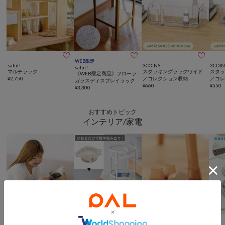



WEB限定
salut!
3COINS
3COIN
salut!
マルチラック
スタッキングラックワイド
スタッ
《WEB限定商品》フローラ
¥
2,750
／コレクション収納
／コ
ガラスディスプレイラック
¥
660
¥
550
¥
3,300
おすすめトピック
インテリア/家電



SALE
動画