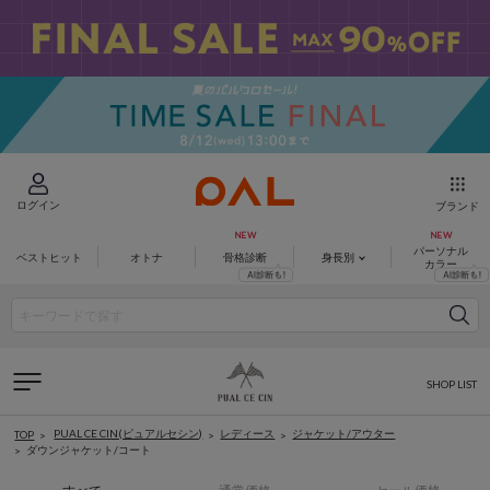
ログイン
ブランド
パーソナル
ベストヒット
オトナ
骨格診断
身長別
カラー
SHOP LIST
PUAL CE CIN(ピュアルセシン)
レディース
ジャケット/アウター
TOP
ダウンジャケット/コート