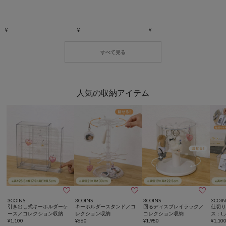
人気の収納アイテム



3COINS
3COINS
3COINS
3COIN
引き出し式キーホルダーケ
キーホルダースタンド／コ
回るディスプレイラック／
仕切
ース／コレクション収納
レクション収納
コレクション収納
ス：L
¥
1,100
¥
660
¥
1,980
¥
1,10