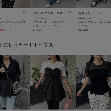


インフルエンサー企画
低身長あり
NEW
se
prose verse
prose verse
ジップデニムペプラ
【MOMO】ストレッチスリ
ストレッチスリムストレ
ス
ムストレートデニム
デニム
80%OFF
)
¥
6,490
¥
6,930
ドのレイヤードトップス