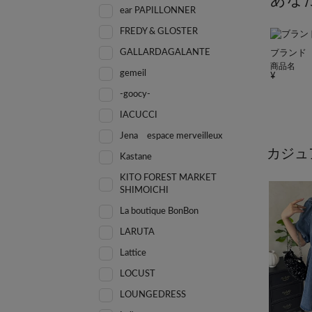
あな
ear PAPILLONNER
FREDY & GLOSTER
GALLARDAGALANTE
ブランド
商品名
gemeil
-goocy-
IACUCCI
Jena espace merveilleux
カジュ
Kastane
KITO FOREST MARKET
SHIMOICHI
La boutique BonBon
LARUTA
Lattice
LOCUST
LOUNGEDRESS