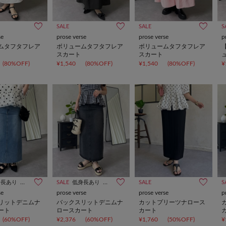
SALE
SALE
S
se
prose verse
prose verse
p
ムタフタフレア
ボリュームタフタフレア
ボリュームタフタフレア
スカート
スカート
(80%OFF)
¥1,540
(80%OFF)
¥1,540
(80%OFF)
¥
身長あり
高身長あり
SALE
低身長あり
高身長あり
SALE
S
se
prose verse
prose verse
p
リットデニムナ
バックスリットデニムナ
カットプリーツナロース
ート
ロースカート
カート
(60%OFF)
¥2,376
(60%OFF)
¥1,760
(50%OFF)
¥