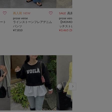



再入荷
NEW
SALE
高身長あり
再入
prose verse
prose verse
prose
ート
ラインストーンフレアデニム
【MOMO】ダメージストレ
フレ
¥
5,9
パンツ
ッチストレートデニム
¥
7,810
¥
3,465
(
50%OFF
)