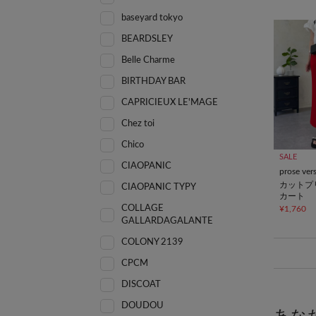
baseyard tokyo
BEARDSLEY
Belle Charme
BIRTHDAY BAR
CAPRICIEUX LE'MAGE
Chez toi
Chico
SALE
CIAOPANIC
prose ver
カットプ
CIAOPANIC TYPY
カート
COLLAGE
¥1,760
GALLARDAGALANTE
COLONY 2139
CPCM
DISCOAT
DOUDOU