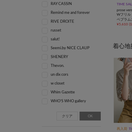
RAY CASSIN
TIME SA
prose ver
Remind me and forever
Wフリル
ペプラム
RIVE DROITE
¥
5,610
(
russet
salut!
着心地
Seemi.by NICE CLAUP
SHENERY
Thevon.
un dix cors
w closet
Whim Gazette
WHO’S WHO gallery
クリア
OK
再入荷
T