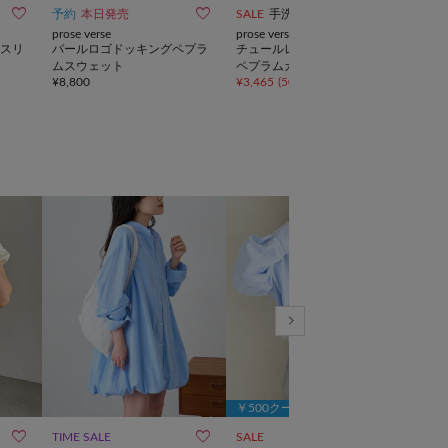



予約
本日発売
SALE
手洗い可
SALE
prose verse
prose verse
prose
スリ
パールロゴドッキングペプラ
チュールレイヤードVネック
ジャ
ムスウェット
ペプラムカーディガン
グＴ
¥
8,800
¥
3,465
(
50%OFF
)
¥
2,4
￥500クーポン



TIME SALE
SALE
NEW