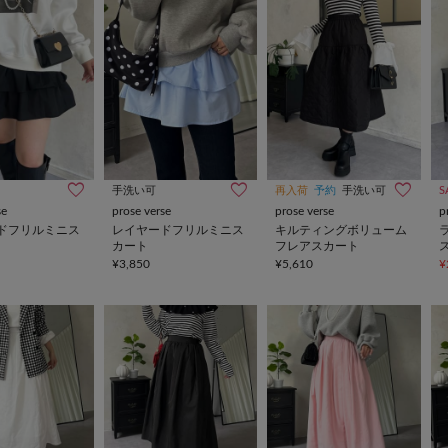
手洗い可
再入荷
予約
手洗い可
S
se
prose verse
prose verse
p
ドフリルミニス
レイヤードフリルミニス
キルティングボリューム
カート
フレアスカート
¥3,850
¥5,610
¥