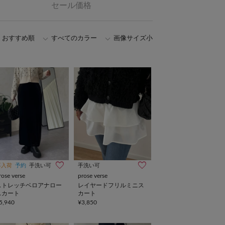
セール価格
おすすめ順
すべてのカラー
画像サイズ小
再入荷
予約
手洗い可
手洗い可
rose verse
prose verse
ストレッチベロアナロー
レイヤードフリルミニス
スカート
カート
5,940
¥3,850