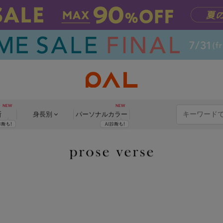
断
身長別
パーソナル
カラー