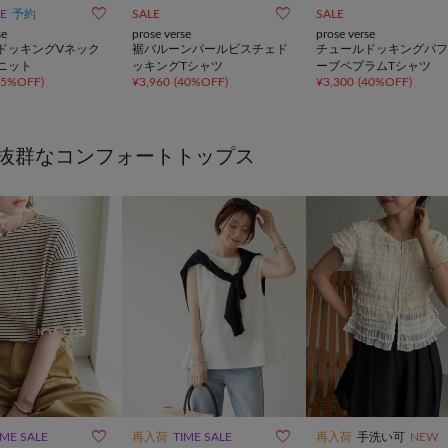


LE
予約
SALE
SALE
se
prose verse
prose verse
ドッキングVネック
裾バルーンパールビスチェド
チュールドッキングパフ
ニット
ッキングTシャツ
ーブペプラムTシャツ
15%OFF
)
¥
3,960
(
40%OFF
)
¥
3,300
(
40%OFF
)
抜群なコンフォートトップス


IME SALE
再入荷
TIME SALE
再入荷
手洗い可
NEW