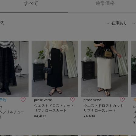
すべて
通常価格
2)
在庫あり
prose verse
prose verse
予約
ウエストドロストカット
ウエストドロストカット
se
p
リブナロースカート
リブナロースカート
ムフリルチュー
¥4,400
¥4,400
ト
¥