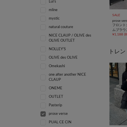
Lui's
mline
SALE
mystic
prose ver
フロント
natural couture
ムブラウ
¥
1,188
(
NICE CLAUP / OLIVE des
OLIVE OUTLET
NOLLEY'S
トレン
OLIVE des OLIVE
Omekashi
one after another NICE
CLAUP
ONEME
OUTLET
Pasterip
prose verse
PUAL CE CIN