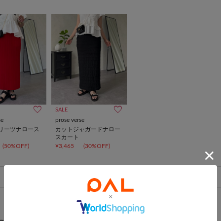
SALE
se
prose verse
リーツナロース
カットジャガードナロー
スカート
(50%OFF)
¥3,465
(30%OFF)
1