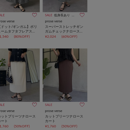
ALE
SALE
低身長あり
高身長あり
rose verse
prose verse
【ドット/ギンガム】ボリ
スーパーストレッチギン
ュームタフタフレアスカ
ガムチェックナロースカ
ート
ート
1,540
(80%OFF)
¥2,024
(60%OFF)
ALE
SALE
rose verse
prose verse
カットプリーツナロース
カットプリーツナロース
カート
カート
1,760
(50%OFF)
¥1,760
(50%OFF)