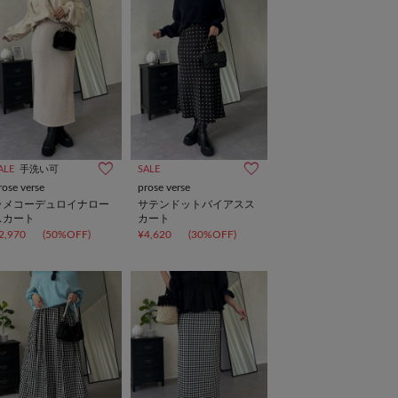
ALE
手洗い可
SALE
rose verse
prose verse
ラメコーデュロイナロー
サテンドットバイアスス
スカート
カート
2,970
(50%OFF)
¥4,620
(30%OFF)