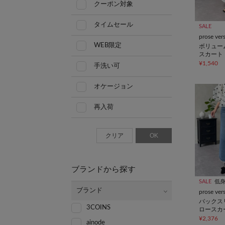
クーポン対象
タイムセール
SALE
prose ver
WEB限定
ボリュー
スカート
¥1,540
手洗い可
オケージョン
再入荷
クリア
OK
ブランドから探す
SALE
低
ブランド
prose ver
バックス
3COINS
ロースカ
¥2,376
ainode