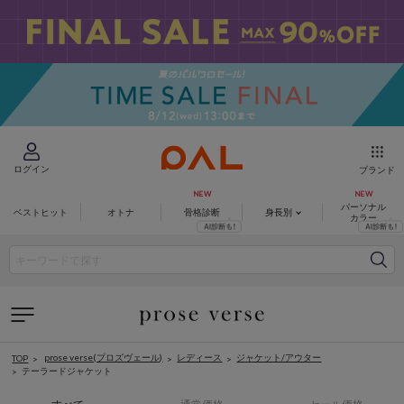
ログイン
ブランド
パーソナル
ベストヒット
オトナ
骨格診断
身長別
カラー
prose verse(プロズヴェール)
レディース
ジャケット/アウター
TOP
テーラードジャケット