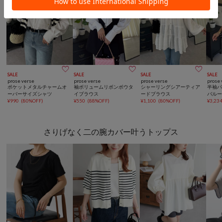



SALE
SALE
SALE
SALE
prose verse
prose verse
prose verse
prose 
ポケットメタルチャームオ
袖ボリュームリボンボウタ
シャーリングシアーティア
半袖パ
ーバーサイズシャツ
イブラウス
ードブラウス
バル
¥
990
(
80%OFF
)
¥
550
(
88%OFF
)
¥
1,100
(
80%OFF
)
¥
3,23
さりげなく二の腕カバー叶うトップス