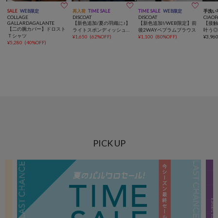



SALE
WEB限定
再入荷
TIME SALE
TIME SALE
WEB限定
手洗い
COLLAGE
DISCOAT
DISCOAT
CIAOP
GALLARDAGALANTE
【新色追加/夏の羽織に♪】
【新色追加!/WEB限定】前
【接触
【二の腕カバー】ドロスト
ライトスポンディッシュ半
後2WAYペプラムブラウス
叶う
Ｔシャツ
袖カーディガン《WEB限
¥
1,650
(
62%OFF
)
¥
1,100
(
80%OFF
)
ニット
¥
3,96
¥
5,280
(
40%OFF
)
定》
PICK UP