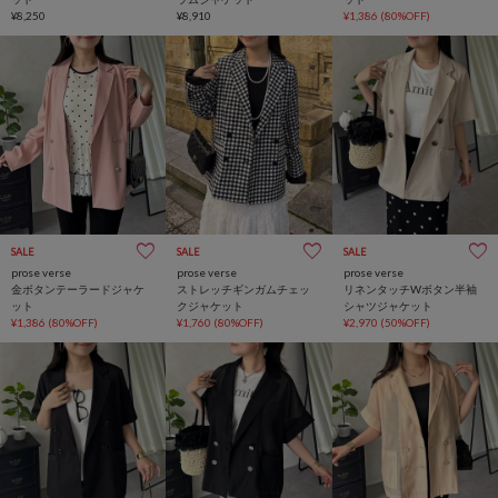
¥8,250
¥8,910
¥1,386
(80%OFF)
SALE
SALE
SALE
prose verse
prose verse
prose verse
金ボタンテーラードジャケ
ストレッチギンガムチェッ
リネンタッチWボタン半袖
ット
クジャケット
シャツジャケット
¥1,386
(80%OFF)
¥1,760
(80%OFF)
¥2,970
(50%OFF)