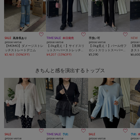



SALE
高身長あり
TIME SALE
本日発売
手洗い可
NEW
prose verse
prose verse
prose verse
prose 
【MOMO】ダメージストレ
【-3kg見え！】サイドスリ
【-3kg見え！】パール付フ
【美
ッチストレートデニム
ットスーパーストレッチパ
ロントスリットスーパース
きス
¥
3,465
(
50%OFF
)
ンツ
¥
4,207
(
15%OFF
)
トレッチパンツ
¥
5,390
¥
6,60
きちんと感を演出するトップス



SALE
TIME SALE
予約
SALE
予約
prose verse
prose verse
prose verse
prose 