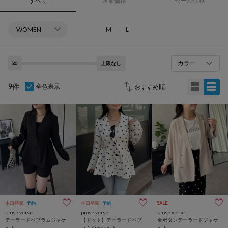
すべて
通常価格
セール価格
M
L
カラー
¥0
上限なし
9
件
全色表示
本日発売
予約
本日発売
予約
SALE
prose verse
prose verse
prose verse
テーラードペプラムジャケ
【ドット】テーラードペプ
金ボタンテーラードジャケ
ット
ラムジャケット
ット