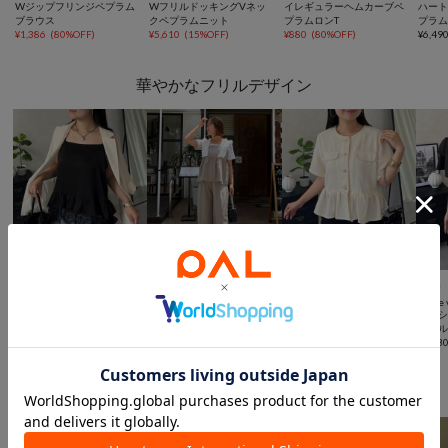
Wジップフリンジペプラム
WフリルドッキングVネッ
イレギュラーヘムカーブペ
ハー
ブラウス
クペプラムニット
プラムロンT
プラ
¥
1,386
(
80%OFF
)
¥
5,610
(
15%OFF
)
¥
880
(
80%OFF
)
¥
6,49
華やかなフリルデザイン



SALE
SALE
SALE
NEW
prose verse
prose verse
prose verse
prose 
裾レースフリルサテンキャ
【SAPON】〈接触冷感〉フ
ウェーブフリルサマーツイ
オフシ
ミソール
リルビスチェ×タックパン
ードペプラムジャケット
フリ
¥
2,464
(
30%OFF
)
ツセットアップ
¥
3,850
(
50%OFF
)
¥
2,728
(
60%OFF
)
¥
6,93
洗練されたボタンシャツ