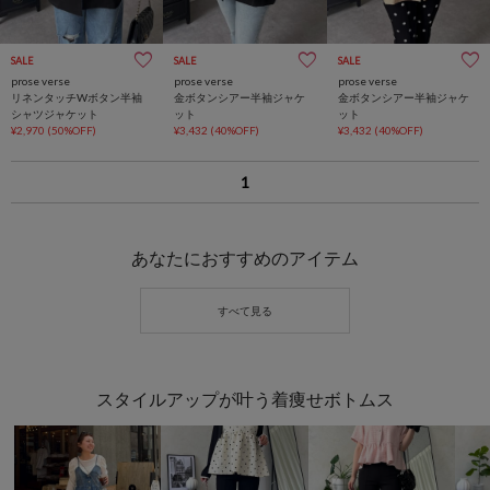
SALE
SALE
SALE
prose verse
prose verse
prose verse
リネンタッチWボタン半袖
金ボタンシアー半袖ジャケ
金ボタンシアー半袖ジャケ
シャツジャケット
ット
ット
¥2,970
(50%OFF)
¥3,432
(40%OFF)
¥3,432
(40%OFF)
1
あなたにおすすめのアイテム
スタイルアップが叶う着痩せボトムス