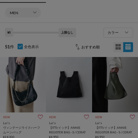
カラー
¥0
上限なし
51
件
全色表示
NEW
NEW
NEW
Lui's
Lui's
Lui's
ヴィンテージライクハーフ
【ITTI/イッチ】ANNIE
【ITTI/イッチ】ANNIE
ムーンバッグ
REGISTER BAG - S / CERAT
REGISTER BAG - S / CERAT
¥14,300
¥4,950
¥4,950