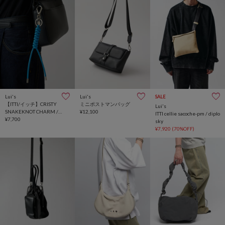
Lui's
Lui's
SALE
【ITTI/イッチ】CRISTY
ミニポストマンバッグ
Lui's
SNAKEKNOT CHARM /
¥12,100
ITTI cellie sacoche-pm / diplo
STCOW
¥7,700
sky
¥7,920
(70%OFF)