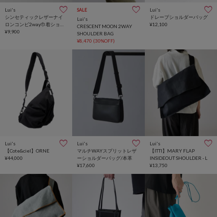
Lui's
Lui's
SALE
シンセティックレザーナイ
ドレープショルダーバッグ
Lui's
ロンコンビ2way巾着ショル
¥12,100
CRESCENT MOON 2WAY
ダーバッグ
¥9,900
SHOULDER BAG
¥8,470
(30%OFF)
Lui's
Lui's
Lui's
【Cote&ciel】ORNE
マルチWAYスプリットレザ
【ITTI】MARY FLAP
¥44,000
ーショルダーバッグ/本革
INSIDEOUT SHOULDER - L
¥17,600
¥13,750