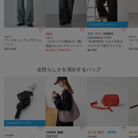
10％OFFクーポン



SALE
予約
NEW
UNISEX
Lui's
Lui's
Lui's
CIAOPANIC TYPY
アンスキニーフレアデニム
ワイ
《スタッフ人気No.1》(動
【UNISEX】ベルト付きオ
パンツ
ツ
画あり) エレファントジー
ーバーダイ加工ワイドデニ
¥
23,100
¥
23,1
ンズ / デニム
¥
6,600
(
70%OFF
)
ムパンツ
¥
8,580
女性らしさを演出するバッグ
10％OFFクーポン



UNISEX
動画
再入荷
SALE
一部予約
再入荷
russet
DISCOAT
russet
russe