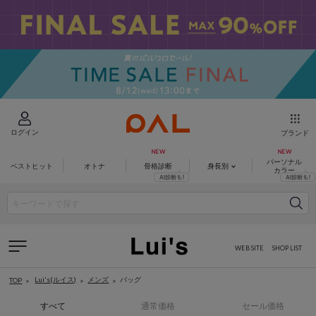
ログイン
ブランド
パーソナル
ベストヒット
オトナ
骨格診断
身長別
カラー
WEB SITE
SHOP LIST
Lui's(ルイス)
メンズ
バッグ
TOP
すべて
通常価格
セール価格