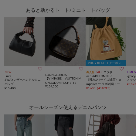
あると助かるトート/ミニトートバッグ
2BUY10％OFFクーポン



NEW
再入荷
SALE
コラボ
TIME 
LOUNGEDRESS
Lui's
ear PAPILLONNER
-goocy
【VINTAGE】 VUITTON M
3WAYレザーハンドルミニ
《撥水/A4サイズ対応》sa
メッ
ONOGLAM POCHETTE
バッグ
mpo×earコラボ刺繍トート
¥
2,47
¥
154,000
¥
15,400
バッグ
¥
6,600
(
40%OFF
)
オールシーズン使えるデニムパンツ