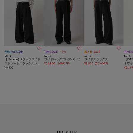



予約
WEB限定
TIME SALE
NEW
再入荷
SALE
TIME 
Lui's
Lui's
Lui's
Lui's
【Neucon】2タックワイド
ワイドレッグフレアパンツ
ワイドスラックス
【WE
ストレートスラックスパン
¥
14,850
(
10%OFF
)
¥
8,800
(
50%OFF
)
トワ
ツ
¥
9,900
¥
5,19
PICK UP