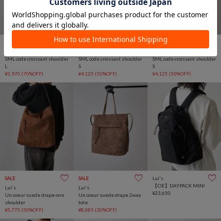
SALE
SALE
SALE
Lui's
Lui's
Lui's
SML code croissant shoulder
SML code croissant shoulder
SML code croissant shoulder
L
S
S
¥2,970
(70%OFF)
¥4,125
(50%OFF)
¥4,125
(50%OFF)
Lui's
SALE
SALE
【CIE】DAYPACK MINI
Lui's
Lui's
¥23,650
Un coeur suede drape one
Un coeur suede drape 2way
shoulder
tote
¥5,775
(50%OFF)
¥8,085
(30%OFF)