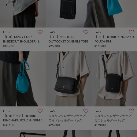
Lui's
Lui's
Lui's
【ITTI】MARY FLAP
【ITTI】MICHELLE
【ITTI】HERRIE KINCHAKU
INSIDEOUT SHOULDER - L
OUTPOCKET ONEMILE TOTE
POUCH-PM
¥13,750
¥26,400
¥16,500
Lui's
Lui's
Lui's
【ITTI/イッチ】HERRIE
シュリンクレザーフラップ
シュリンクレザーフラップ
KINCHAKU POUCH - GPM /
ワイドショルダーバッグ
ミニショルダーバッグ
¥28,600
¥25,300
¥19,800