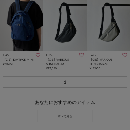
Lui's
Lui's
Lui's
【CIE】DAYPACK MINI
【CIE】VARIOUS
【CIE】VARIOUS
¥23,650
SLINGBAG-M
SLINGBAG-M
¥17,050
¥17,050
1
あなたにおすすめのアイテム