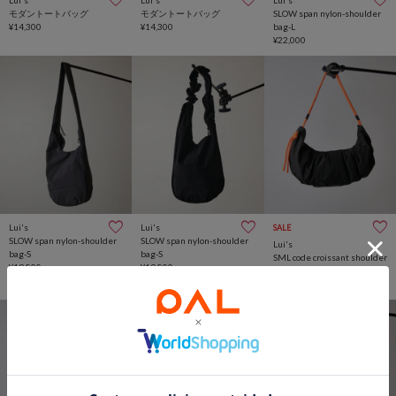
モダントートバッグ
モダントートバッグ
SLOW span nylon-shoulder
¥14,300
¥14,300
bag-L
¥22,000
Lui's
Lui's
SALE
SLOW span nylon-shoulder
SLOW span nylon-shoulder
Lui's
bag-S
bag-S
SML code croissant shoulder
¥19,800
¥19,800
L
¥2,970
(70%OFF)