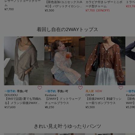
レザーノットコードチャー
【新色追加/ユニセックス/A
カラビナ付き レザーミニポ
トラ
ム
4◎】パデットナイロンシ
ーチ型チャーム
¥
23,7
¥
7,700
ョルダーバック《詳細動画
¥
5,500
¥
7,700
(
30%OFF
)
あり》
着回し自在の2WAYトップス



一部予約
手洗い可
一部予約
手洗い可
再入荷
NEW
一部予
DOUDOU
Kastane
CPCM
Kasta
【SNSで話題/夏でも羽織れ
【2WAY】ドットウェーブ
【前後2WAY】刺繍ワッシ
【新色
る】メランジ前後2WAYカ
チュールブラウス
ャー前リボンブラウス
WAY
ーディガン
¥
17,600
¥
8,250
¥
5,500
ーカ
¥
5,39
きれい見え叶うゆったりパンツ