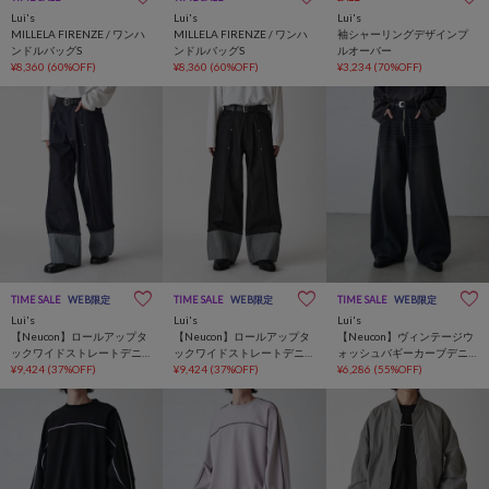
Lui's
Lui's
Lui's
MILLELA FIRENZE / ワンハ
MILLELA FIRENZE / ワンハ
袖シャーリングデザインプ
ンドルバッグS
ンドルバッグS
ルオーバー
¥8,360
(60%OFF)
¥8,360
(60%OFF)
¥3,234
(70%OFF)
TIME SALE
WEB限定
TIME SALE
WEB限定
TIME SALE
WEB限定
Lui's
Lui's
Lui's
【Neucon】ロールアップタ
【Neucon】ロールアップタ
【Neucon】ヴィンテージウ
ックワイドストレートデニ
ックワイドストレートデニ
ォッシュバギーカーブデニ
ム / セットアップ対応
¥9,424
(37%OFF)
ム / セットアップ対応
¥9,424
(37%OFF)
ムパンツ/セットアップ対応
¥6,286
(55%OFF)