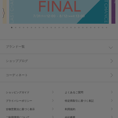
ブランド一覧
ショップブログ
コーディネート
ショッピングガイド
よくあるご質問
プライバシーポリシー
特定商取引に基づく表記
古物営業法に基づく表示
利用規約
ご利用環境について
会社概要