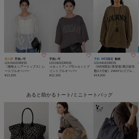



再入荷
手洗い可
手洗い可
予約
WEB限定
動画
LOUNGEDRESS
LOUNGEDRESS
LOUNGEDRESS
《着映えシアートップス》レ
≪セットアップ可≫カットプ
《WEB限定/再登場/累計販売
ースプルオーバー
リントプルオーバー
数2.5万枚》2WAYロゴプルオ
¥
13,200
¥
12,100
ーバー
¥
14,300
あると助かるトート/ミニトートバッグ