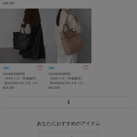
¥18,700
予約
予約
LOUNGEDRESS
LOUNGEDRESS
《A4サイズ・PC収納可》
《A4サイズ・PC収納可》
【GALENA/ガレナ】バケッ
【GALENA/ガレナ】バケッ
ト2WAYトート
¥23,100
ト2WAYトート
¥23,100
1
あなたにおすすめのアイテム