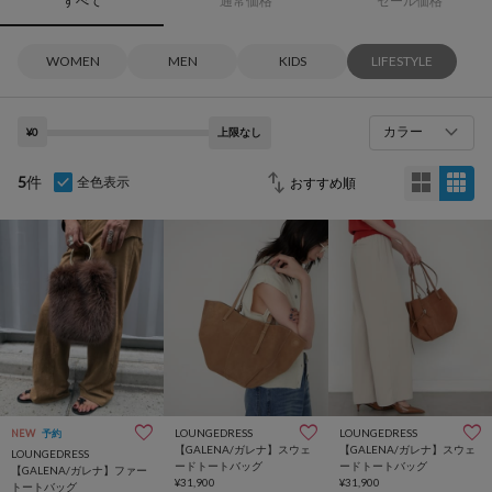
すべて
通常価格
セール価格
WOMEN
MEN
KIDS
LIFESTYLE
カラー
¥0
上限なし
5
件
全色表示
LOUNGEDRESS
LOUNGEDRESS
NEW
予約
【GALENA/ガレナ】スウェ
【GALENA/ガレナ】スウェ
LOUNGEDRESS
ードトートバッグ
ードトートバッグ
【GALENA/ガレナ】ファー
¥31,900
¥31,900
トートバッグ