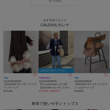
おすすめトピック
GALENA/ガレナ
MAX15％OFFクーポン



予約
TIME SALE
予約
LOUNGEDRESS
LOUNGEDRESS
LOUNGEDRESS
【GALENA/ガレナ】ファーク
【＠_yoshinosan_コラボ】
【GALENA/ガレナ】スクエア
ラッチバッグ
【GALENA/ガレナ】スロープ
ショルダーバッグ
¥
13,200
ワンショルダーBag
¥
15,840
(
40%OFF
)
¥
19,800
単体で使いやすいトップス