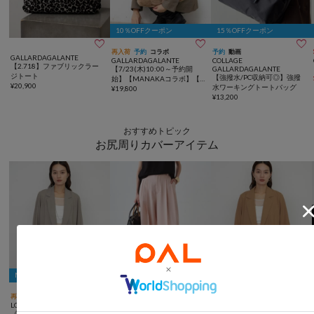
10％OFFクーポン
15％OFFクーポン



再入荷
予約
コラボ
予約
動画
GALLARDAGALANTE
GALLARDAGALANTE
COLLAGE
【2.718】ファブリックラー
【7/23(木)10:00～予約開
GALLARDAGALANTE
ジトート
【強撥水/PC収納可◎】強撥
始】【MANAKAコラボ】【2.
¥
20,900
水ワーキングトートバッグ
718】エコファークラッチBA
¥
19,800
¥
13,200
G
おすすめトピック
お尻周りカバーアイテム
MAX15％OFFクーポン
MAX15％OFFクーポン
MAX15％OFFクーポン



再入荷
SALE
TIME SALE
手洗い可
TIME SALE
LOUNGEDRESS
LOUNGEDRESS
LOUNGEDRESS
《累計1.5万枚/洗えてシワに
NEW2タックワイドパンツ
《二の腕カバー/セットアップ