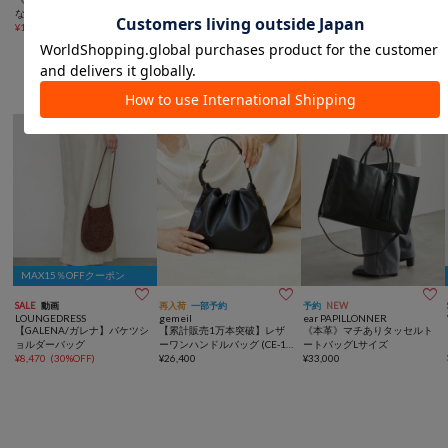
なりにくい！》リネンライク
¥
7,040
(
60%OFF
)
着用可》ハーフスリーブジャ
シアージャケット
¥
18,480
(
20%OFF
)
ケット
¥
14,520
(
40%OFF
)
女性らしさを演出するバッグ
MAX15％OFFクーポン



SALE
動画
再入荷
一部予約
予約
NEW
LOUNGEDRESS
gemeil
ear PAPILLONNER
【GALENA/ガレナ】バケツシ
【累計販売1万本突破】レザ
《本革》マチありタッセルト
ョルダーバッグ
ーワンハンドルバッグ (CE-10
ートバッグLサイズ
¥
8,470
(
30%OFF
)
14)
¥
26,400
¥
33,000