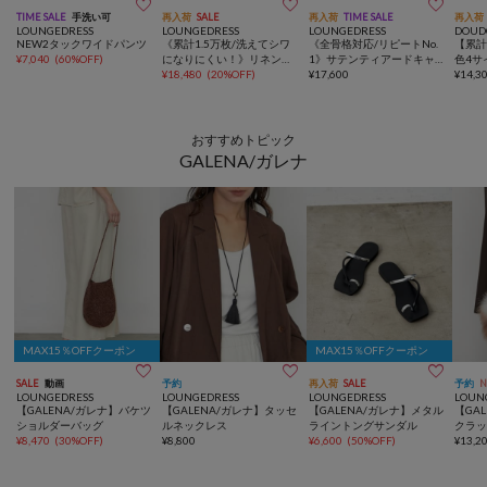



TIME SALE
手洗い可
再入荷
SALE
再入荷
TIME SALE
再入荷
LOUNGEDRESS
LOUNGEDRESS
LOUNGEDRESS
DOUD
NEW2タックワイドパンツ
《累計1.5万枚/洗えてシワ
《全骨格対応/リピートNo.
【累計
¥
7,040
(
60%OFF
)
になりにくい！》リネンラ
1》サテンティアードキャ
色4サ
イクシアージャケット
¥
18,480
(
20%OFF
)
ミワンピース
¥
17,600
ワイ
¥
14,3
おすすめトピック
GALENA/ガレナ
MAX15％OFFクーポン
MAX15％OFFクーポン



SALE
動画
予約
再入荷
SALE
予約
LOUNGEDRESS
LOUNGEDRESS
LOUNGEDRESS
LOUN
【GALENA/ガレナ】バケツ
【GALENA/ガレナ】タッセ
【GALENA/ガレナ】メタル
【GA
ショルダーバッグ
ルネックレス
ライントングサンダル
クラ
¥
8,470
(
30%OFF
)
¥
8,800
¥
6,600
(
50%OFF
)
¥
13,2