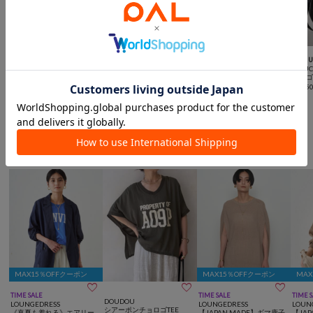



TIME SALE
一部予約
NEW
再入荷
SALE
予約
U
IACUCCI
DOUDOU
RIVE DROITE
IACUC
センティエーロ PAGLIA/CE
【ベストセラーアイテム/完
【ショルダー付き/ポケット
アーゴ 
RVO
売カラー再追加！】ミニシ
あり】KONOJIレザーボス
¥
71,5
¥
42,900
(
40%OFF
)
ョルダー付ソフトレザー調
¥
6,490
トン
¥
11,000
(
50%OFF
)
ミニバッグ
おすすめトピック
二の腕周りカバーアイテム
MAX15％OFFクーポン
MAX15％OFFクーポン
MA



TIME SALE
TIME SALE
TIME 
DOUDOU
LOUNGEDRESS
LOUNGEDRESS
LOUN
シアーポンチョロゴTEE
《真夏も着れる》エアリー
【JAPAN MADE】ギマ鹿子
【JA