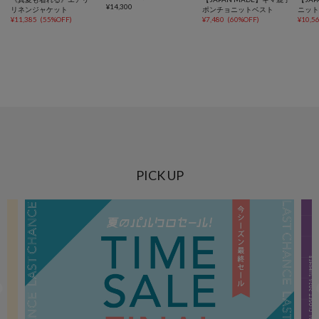
¥
14,300
リネンジャケット
ポンチョニットベスト
ニッ
¥
11,385
(
55%OFF
)
¥
7,480
(
60%OFF
)
¥
10,5
PICK UP