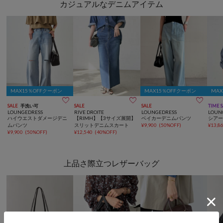
カジュアルなデニムアイテム
MAX15％OFFクーポン
MAX15％OFFクーポン
MA



SALE
手洗い可
SALE
SALE
TIME 
LOUNGEDRESS
RIVE DROITE
LOUNGEDRESS
LOUN
ハイウエストダメージデニ
【RIMH】【3サイズ展開】
ベイカーデニムパンツ
シア
ムパンツ
スリットデニムスカート
¥
9,900
(
50%OFF
)
¥
13,8
¥
9,900
(
50%OFF
)
¥
12,540
(
40%OFF
)
上品さ際立つレザーバッグ