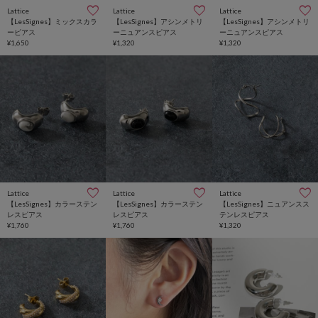
Lattice
Lattice
Lattice
【LesSignes】ミックスカラ
【LesSignes】アシンメトリ
【LesSignes】アシンメトリ
ーピアス
ーニュアンスピアス
ーニュアンスピアス
¥1,650
¥1,320
¥1,320
Lattice
Lattice
Lattice
【LesSignes】カラーステン
【LesSignes】カラーステン
【LesSignes】ニュアンスス
レスピアス
レスピアス
テンレスピアス
¥1,760
¥1,760
¥1,320