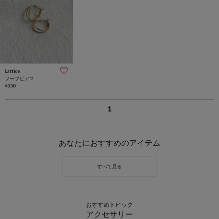
Lattice
フープピアス
¥330
1
あなたにおすすめのアイテム
おすすめトピック
アクセサリー