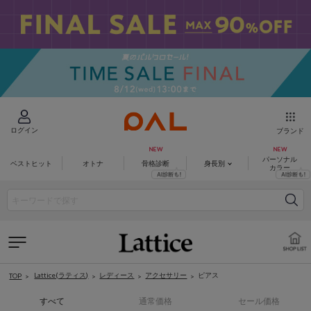
ログイン
ブランド
パーソナル
ベストヒット
オトナ
骨格診断
身長別
カラー
Lattice(ラティス)
レディース
アクセサリー
ピアス
TOP
すべて
通常価格
セール価格