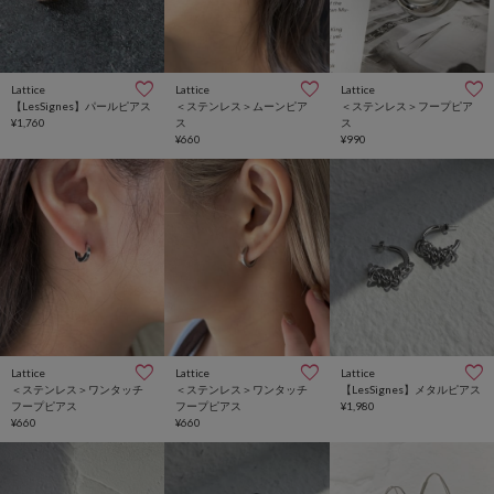
Lattice
Lattice
Lattice
【LesSignes】パールピアス
＜ステンレス＞ムーンピア
＜ステンレス＞フープピア
¥1,760
ス
ス
¥660
¥990
Lattice
Lattice
Lattice
＜ステンレス＞ワンタッチ
＜ステンレス＞ワンタッチ
【LesSignes】メタルピアス
フープピアス
フープピアス
¥1,980
¥660
¥660