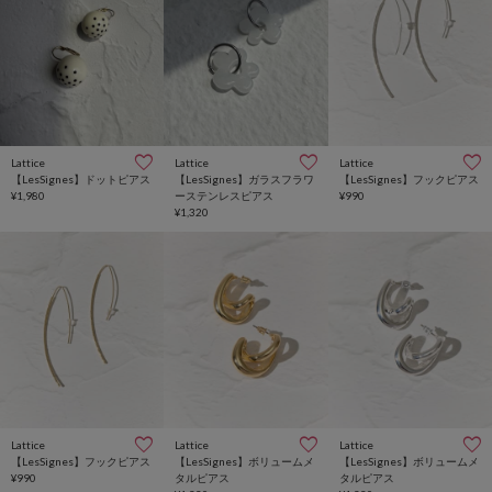
Lattice
Lattice
Lattice
【LesSignes】ドットピアス
【LesSignes】ガラスフラワ
【LesSignes】フックピアス
¥1,980
ーステンレスピアス
¥990
¥1,320
Lattice
Lattice
Lattice
【LesSignes】フックピアス
【LesSignes】ボリュームメ
【LesSignes】ボリュームメ
¥990
タルピアス
タルピアス