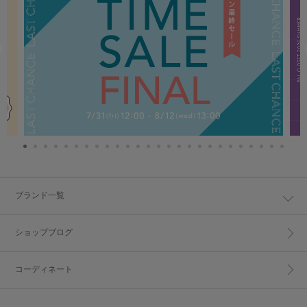
ブランド一覧
ショップブログ
コーディネート