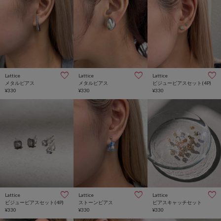
Lattice
Lattice
Lattice
メタルピアス
メタルピアス
ビジューピアスセット(4P)
¥330
¥330
¥330
Lattice
Lattice
Lattice
ビジューピアスセット(4P)
ストーンピアス
ピアスキャッチセット
¥330
¥330
¥330