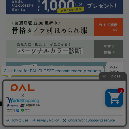
絞り込む
検索
お気に入り
閲覧履歴
カート
メニュー