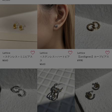
Lattice
Lattice
Lattice
＜ステンレス＞ミニピアス
＜ステンレス＞ハートピア
【LesSignes】カーブピアス
¥660
ス
¥990
¥660