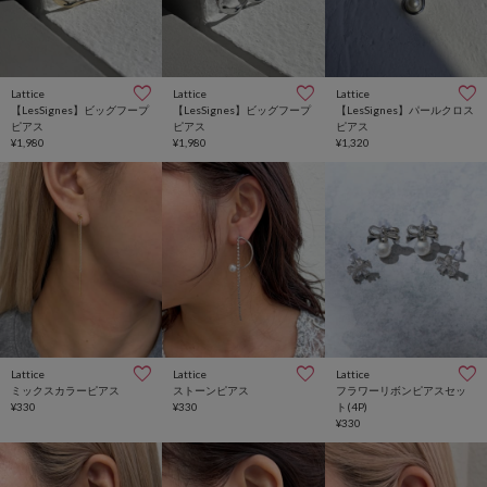
Lattice
Lattice
Lattice
【LesSignes】ビッグフープ
【LesSignes】ビッグフープ
【LesSignes】パールクロス
ピアス
ピアス
ピアス
¥1,980
¥1,980
¥1,320
Lattice
Lattice
Lattice
ミックスカラーピアス
ストーンピアス
フラワーリボンピアスセッ
¥330
¥330
ト(4P)
¥330