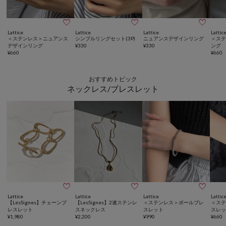



Lattice
Lattice
Lattice
Lattic
＜ステンレス＞ニュアンス
シンプルリングセット(3P)
ニュアンスデザインリング
＜ス
デザインリング
¥
330
¥
330
ング
¥
660
¥
660
おすすめトピック
ネックレス/ブレスレット



Lattice
Lattice
Lattice
Lattic
【LesSignes】チェーンブ
【LesSignes】2連ステンレ
＜ステンレス＞ボールブレ
＜ス
レスレット
スネックレス
スレット
スレ
¥
1,980
¥
2,200
¥
990
¥
660