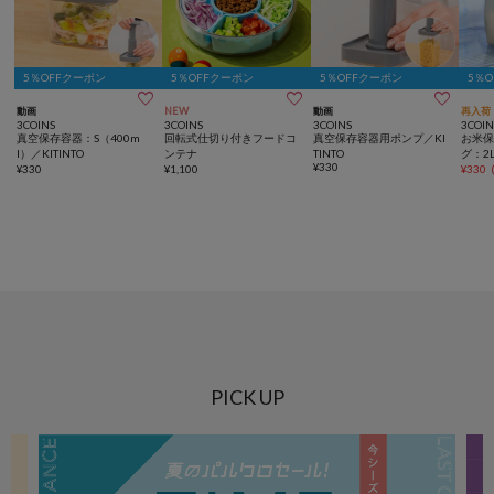
5％OFFクーポン
5％OFFクーポン
5％OFFクーポン
5％



動画
NEW
動画
再入荷
3COINS
3COINS
3COINS
3COIN
真空保存容器：S（400m
回転式仕切り付きフードコ
真空保存容器用ポンプ／KI
お米
l）／KITINTO
ンテナ
TINTO
グ：2L
¥
330
¥
330
¥
1,100
¥
330
PICK UP