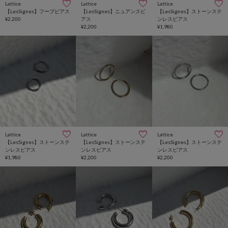
Lattice
Lattice
Lattice
【LesSignes】フープピアス
【LesSignes】ニュアンスピ
【LesSignes】ストーンステ
¥2,200
アス
ンレスピアス
¥2,200
¥1,980
Lattice
Lattice
Lattice
【LesSignes】ストーンステ
【LesSignes】ストーンステ
【LesSignes】ストーンステ
ンレスピアス
ンレスピアス
ンレスピアス
¥1,980
¥2,200
¥2,200