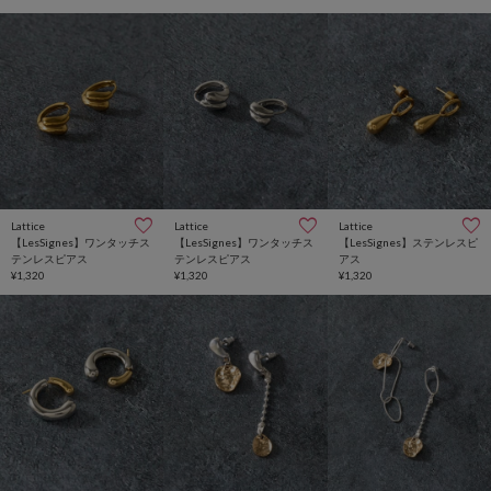
Lattice
Lattice
Lattice
【LesSignes】ワンタッチス
【LesSignes】ワンタッチス
【LesSignes】ステンレスピ
テンレスピアス
テンレスピアス
アス
¥1,320
¥1,320
¥1,320