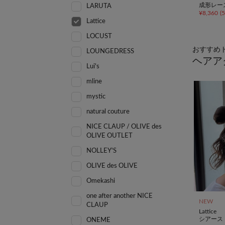
成形レー
LARUTA
¥
8,360
(
Lattice
LOCUST
おすすめ
LOUNGEDRESS
ヘアア
Lui's
mline
mystic
natural couture
NICE CLAUP / OLIVE des
OLIVE OUTLET
NOLLEY'S
OLIVE des OLIVE
Omekashi
one after another NICE
NEW
CLAUP
Lattice
シアース
ONEME