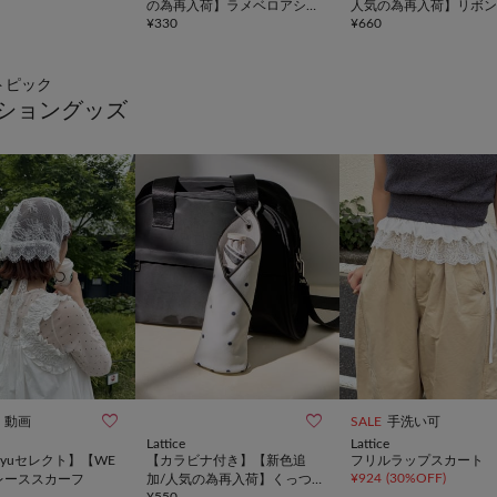
の為再入荷】ラメベロアシュ
人気の為再入荷】リボン
¥
330
¥
660
シュ
ルクリップ
トピック
ショングッズ


動画
SALE
手洗い可
Lattice
Lattice
mayuセレクト】【WE
【カラビナ付き】【新色追
フリルラップスカート
¥
924
(
30%OFF
)
レーススカーフ
加/人気の為再入荷】くっつ