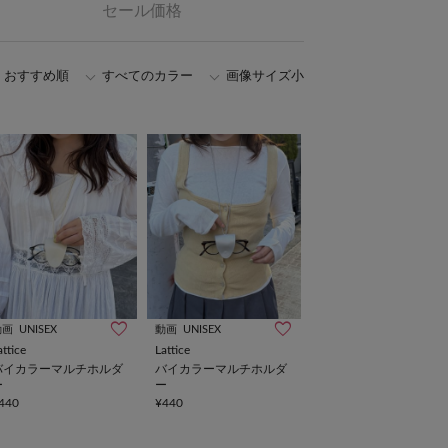
セール価格
おすすめ順
すべてのカラー
画像サイズ小
動画
UNISEX
動画
UNISEX
attice
Lattice
バイカラーマルチホルダ
バイカラーマルチホルダ
ー
ー
440
¥440