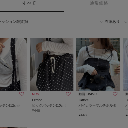
すべて
通常価格
ッション雑貨(6)
在庫あり
NEW
動画
UNISEX
Lattice
Lattice
L
チン(12cm)
ビッグパッチン(15cm)
バイカラーマルチホルダ
ー
¥440
¥440
¥