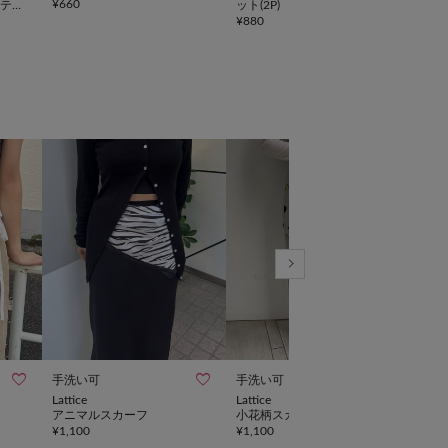
¥
660
(4P)
テー
ット(2P)
¥
550
¥
880



手洗い可
手洗い可
UNI
Lattice
Lattice
Latti
アニマルスカーフ
小花柄スカーフ
リム
¥
1,100
¥
1,100
¥
1,3