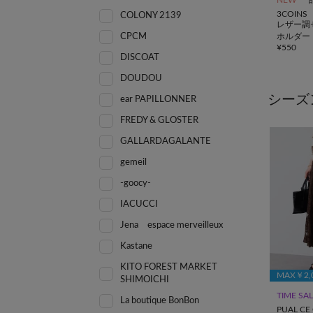
3COINS
COLONY 2139
レザー調
ホルダー
CPCM
¥
550
DISCOAT
DOUDOU
シーズ
ear PAPILLONNER
FREDY & GLOSTER
GALLARDAGALANTE
gemeil
-goocy-
IACUCCI
Jena espace merveilleux
Kastane
KITO FOREST MARKET
MAX￥2
SHIMOICHI
TIME SA
La boutique BonBon
PUAL CE 