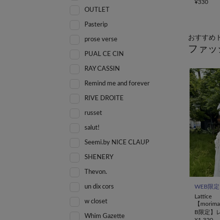
¥
330
OUTLET
Pasterip
おすすめ
prose verse
ファッ
PUAL CE CIN
RAY CASSIN
Remind me and forever
RIVE DROITE
russet
salut!
Seemi.by NICE CLAUP
SHENERY
Thevon.
un dix cors
WEB限定
Lattice
w closet
【mori
B限定】
Whim Gazette