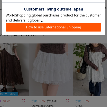
Lattice
Lattice
セミサークルメガネ
バイカラーメガネケース
ハートメガネホルダーチ
¥
660
ム
¥
660
ン感を楽しむスカート
,000クーポン


LE
NEW
予約
NEW
手洗い可
予約
NEW
CIN
OLIVE des OLIVE
CPCM