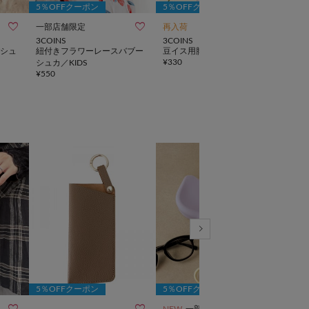
5％OFFクーポン
5％OFFクーポン
5％



一部店舗限定
再入荷
再入
3COINS
3COINS
3CO
シュ
紐付きフラワーレースバブー
豆イス用脚カバー
《長
¥
330
シュカ／KIDS
タブ
¥
550
¥
880
5％OFFクーポン
5％OFFクーポン
5％



NEW
一部店舗限定
NEW