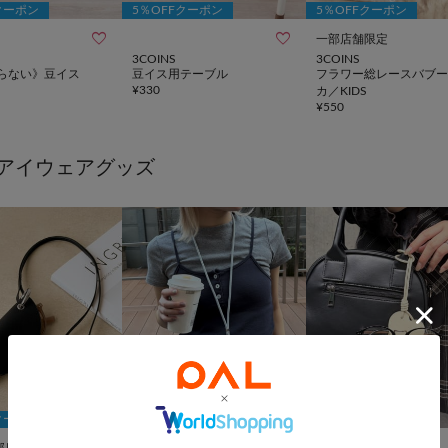
クーポン
5％OFFクーポン
5％OFFクーポン


一部店舗限定
3COINS
3COINS
らない》豆イス
豆イス用テーブル
フラワー総レースバブー
¥
330
カ／KIDS
¥
550
アイウェアグッズ
クーポン


部店舗限定
動画
UNISEX
NEW