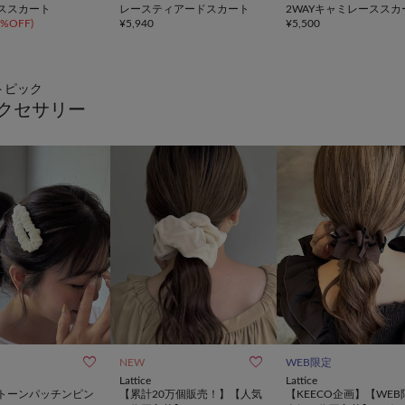
ススカート
レースティアードスカート
2WAYキャミレーススカ
5%OFF
)
¥
5,940
¥
5,500
トピック
クセサリー


NEW
WEB限定
Lattice
Lattice
トーンパッチンピン
【累計20万個販売！】【人気
【KEECO企画】【WEB