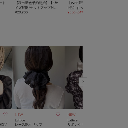
ート
【秋の新色予約開始】【3サ
【WEB限定】【-3キロ見え/1
【um
イズ展開/セットアップ対
4色】すっきりシルエットリ
柄ア
¥
20,900
¥
550
(
84%OFF
)
¥
3,3
応】リヨセルスリットスカー
ブスカート
ト



NEW
NEW
NEW
Lattice
Lattice
Latti
限定/
レース艶クリップ
リボンクリップ/ヘアピンセ
スト