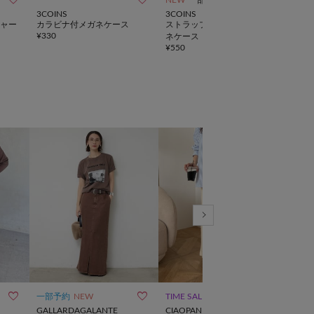
3COINS
3COINS
3CO
ャー
カラビナ付メガネケース
ストラップ付きシリコンメガ
マン
¥
330
ネケース
ーン
¥
550
¥
550



一部予約
NEW
TIME SALE
WEB限定
SALE
GALLARDAGALANTE
CIAOPANIC TYPY
DIS