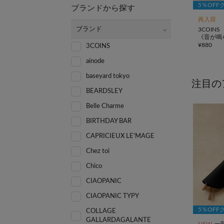
5％OFF
ブランドから探す
再入荷
ブランド
3COINS
《音が鳴
¥
880
3COINS
ainode
baseyard tokyo
注目の
BEARDSLEY
Belle Charme
BIRTHDAY BAR
CAPRICIEUX LE'MAGE
Chez toi
Chico
CIAOPANIC
CIAOPANIC TYPY
5％OFF
COLLAGE
GALLARDAGALANTE
NEW
一