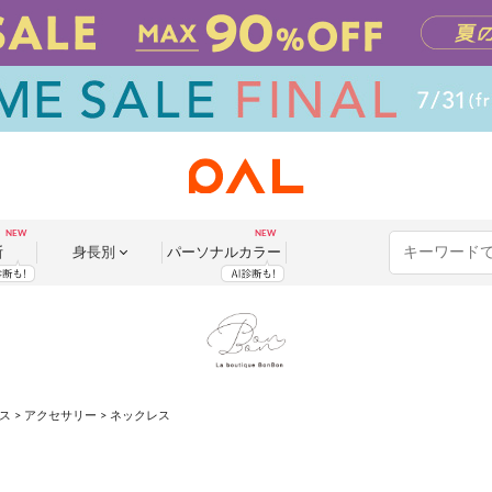
断
身長別
パーソナル
カラー
ス
>
アクセサリー
> ネックレス