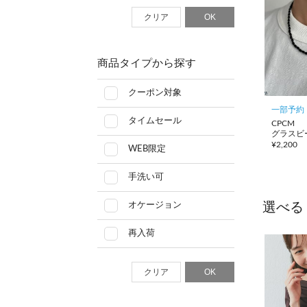
クリア
OK
商品タイプから探す
クーポン対象
一部予約
タイムセール
CPCM
グラスビ
¥
2,200
WEB限定
手洗い可
選べる
オケージョン
再入荷
クリア
OK