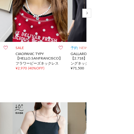



SALE
予約
NEW
SALE
CIAOPANIC TYPY
GALLARDAGALANTE
CIAO
【HELLO.SANFRANCISCO】
【2.718】K10 ベネチアンロ
【HE
フラワービーズネックレス
ングネックレス
ハロ
¥
2,970
(
40%OFF
)
¥
71,500
¥
2,9
ラワ