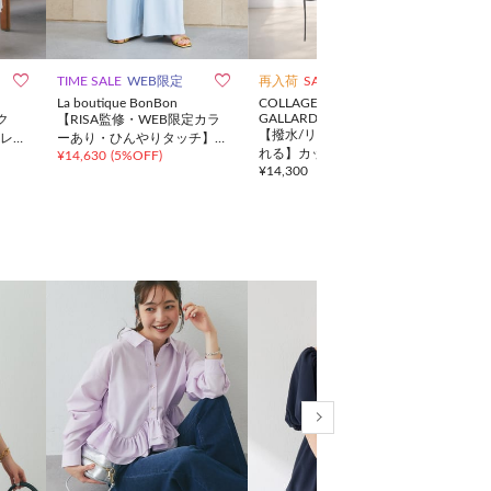



TIME SALE
WEB限定
再入荷
SALE
一部予約
SALE
La boutique BonBon
COLLAGE
La b
GALLARDAGALANTE
ク
【RISA監修・WEB限定カラ
【今
【撥水/リバイバル/秋にも着
レア
ーあり・ひんやりタッチ】夏
プラ
れる】カットリブキャミワン
¥
14,630
(
5%OFF
)
¥
7,8
向き２タックワイドパンツ
ット
¥
14,300
ピース