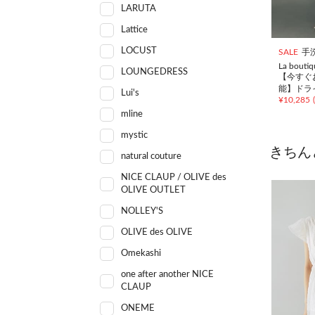
LARUTA
Lattice
LOCUST
SALE
手
La bouti
LOUNGEDRESS
【今すぐ
能】ドラ
Lui's
¥
10,285
(
シスカー
mline
mystic
きちん
natural couture
NICE CLAUP / OLIVE des
OLIVE OUTLET
NOLLEY'S
OLIVE des OLIVE
Omekashi
one after another NICE
CLAUP
ONEME