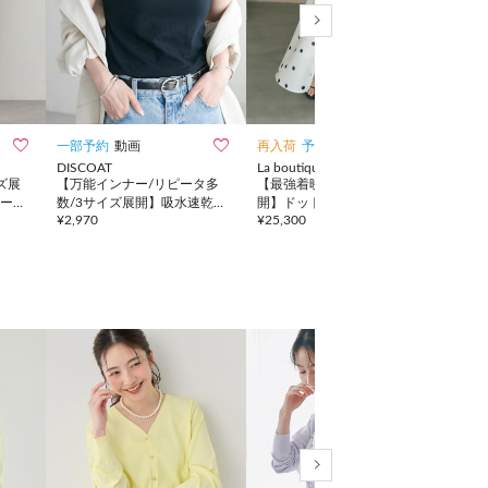



一部予約
動画
再入荷
予約
動画
手洗
DISCOAT
La boutique BonBon
La b
ズ展
【万能インナー/リピータ多
【最強着映え・３サイズ展
【今
ース
数/3サイズ展開】吸水速乾カ
開】ドットオーガンサーキュ
展開
¥
2,970
¥
25,300
¥
17,
ップ付キャミソール
ラースカート