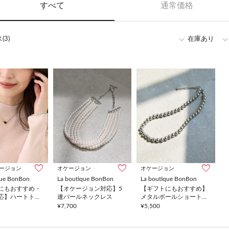
すべて
通常価格
3)
在庫あり
ージョン
オケージョン
オケージョン
que BonBon
La boutique BonBon
La boutique BonBon
にもおすすめ・
【オケージョン対応】5
【ギフトにもおすすめ】
応】ハートトッ
連パールネックレス
メタルボールショートネ
レス/長さ調整ス
ックレス
¥7,700
¥5,500
付き