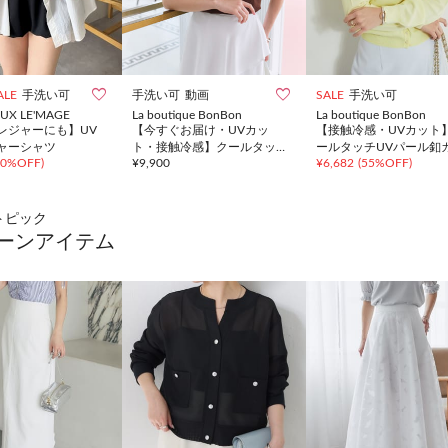


ALE
手洗い可
手洗い可
動画
SALE
手洗い可
EUX LE'MAGE
La boutique BonBon
La boutique BonBon
レジャーにも】UV
【今すぐお届け・UVカッ
【接触冷感・UVカット
ャーシャツ
ト・接触冷感】クールタッチ
ールタッチUVパール釦
20%OFF
)
¥
9,900
¥
6,682
(
55%OFF
)
UVハイネックフレンチニッ
ディガン
ト
トピック
ーンアイテム