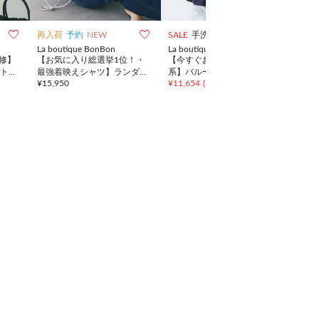



再入荷
予約
NEW
SALE
手洗い可
SALE
La boutique BonBon
La boutique BonBon
La b
監修】
【お気に入り総選挙1位！・
【今すぐお届け・最強モテ
【接
トソ
最強着映えシャツ】ランダム
系】バルーンペプラムブラウ
ール
¥
15,950
¥
11,654
(
35%OFF
)
¥
11,
ペプラムシャツ
ス
ペプ