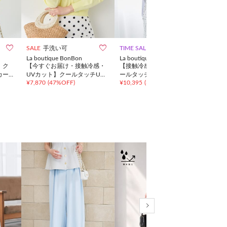



SALE
手洗い可
TIME SALE
手洗い可
NEW
La boutique BonBon
La boutique BonBon
CAPR
】ク
【今すぐお届け・接触冷感・
【接触冷感・UVカット】ク
【接
カー
UVカット】クールタッチUV
ールタッチUVラウンドネッ
ルト
¥
7,870
(
47%OFF
)
¥
10,395
(
30%OFF
)
¥
9,3
クロップドカーディガン
クカーディガン