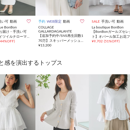


洗い可
動画
予約
WEB限定
動画
SALE
手洗い可
動画
que BonBon
COLLAGE
La boutique BonBon
GALLARDAGALANTE
お届け・手洗い可
【BonBonガールズセレ
【追加予約中/SNS再生回数1
イツイルナローマキ
ト】オパール加工お花フ
70万】スキッパーメッシュメ
44%OFF
)
¥
9,702
(
51%OFF
)
ト
スカート
¥
13,200
タルボタンカーディガン
と感を演出するトップス