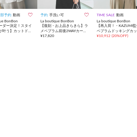


一部予約
動画
予約
手洗い可
TIME SALE
動画
que BonBon
La boutique BonBon
La boutique BonBon
ーダー決定！スタイ
【復刻・お上品きらきら】ラ
【再入荷！・KAZUMI
が叶う】カットドビ
メペプラム前後2WAYカーデ
ペプラムドッキングカッ
¥
17,820
¥
10,912
(
20%OFF
)
ムブラウス
ィガン
ー