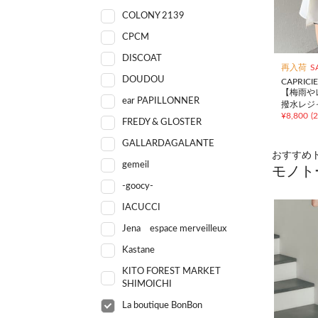
COLONY 2139
CPCM
DISCOAT
再入荷
S
DOUDOU
CAPRICI
【梅雨や
ear PAPILLONNER
撥水レジ
¥
8,800
(
FREDY & GLOSTER
GALLARDAGALANTE
おすすめ
gemeil
モノト
-goocy-
IACUCCI
Jena espace merveilleux
Kastane
KITO FOREST MARKET
SHIMOICHI
La boutique BonBon