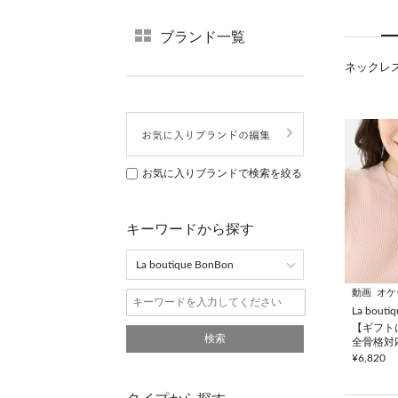
ブランド一覧
ネックレス(
お気に入りブランドで検索を絞る
キーワードから探す
動画
オケ
La bouti
【ギフト
検索
全骨格対
プネック
¥6,820
ライダー