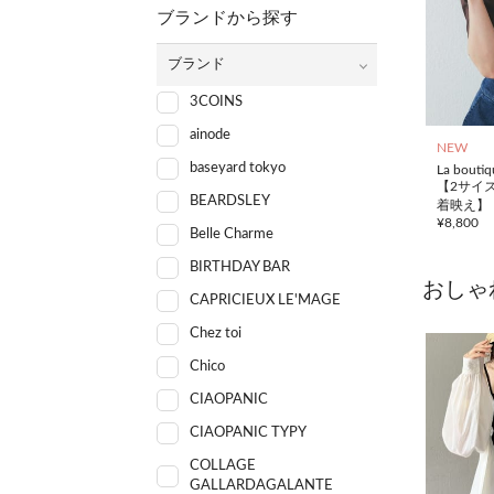
ブランドから探す
ブランド
3COINS
ainode
NEW
baseyard tokyo
La bouti
【2サイ
BEARDSLEY
着映え】
¥
8,800
ルハーフ
Belle Charme
BIRTHDAY BAR
おしゃ
CAPRICIEUX LE'MAGE
Chez toi
Chico
CIAOPANIC
CIAOPANIC TYPY
COLLAGE
GALLARDAGALANTE