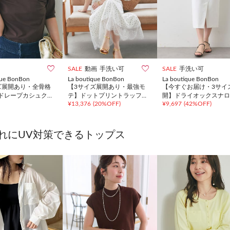


SALE
動画
手洗い可
SALE
手洗い可
que BonBon
La boutique BonBon
La boutique BonBon
ズ展開あり・全骨格
【3サイズ展開あり・最強モ
【今すぐお届け・3サイ
ドレープカシュクー
テ】ドットプリントラッフル
開】ドライオックスナロ
¥
13,376
(
20%OFF
)
¥
9,697
(
42%OFF
)
スリーブカットソー
マーメイドキャミワンピース
カート2
れにUV対策できるトップス