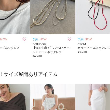


NEW
予約
NEW
予約
NEW
DOUDOU
CPCM
ーズネックレス
【追加生産！】パール×ボー
カラービーズネックレス
¥
1,980
ルチェーンネックレス
¥
6,930
！サイズ展開ありアイテム