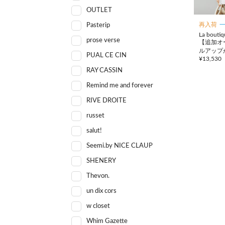
OUTLET
再入荷
Pasterip
La bouti
prose verse
【追加オ
ルアップ
PUAL CE CIN
¥
13,530
ーペプラ
RAY CASSIN
Remind me and forever
RIVE DROITE
russet
salut!
Seemi.by NICE CLAUP
SHENERY
Thevon.
un dix cors
w closet
Whim Gazette