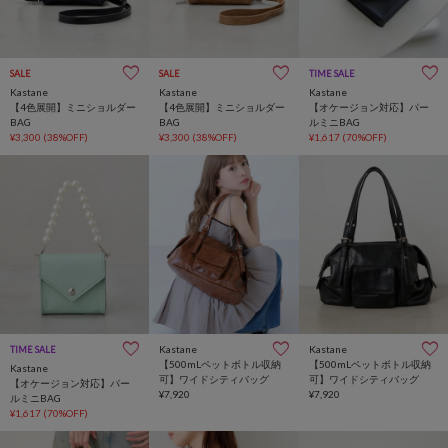
SALE
SALE
TIME SALE
Kastane
Kastane
Kastane
【4色展開】ミニショルダー
【4色展開】ミニショルダー
【オケージョン対応】パー
BAG
BAG
ルミニBAG
¥3,300
(38%OFF)
¥3,300
(38%OFF)
¥1,617
(70%OFF)
Kastane
Kastane
TIME SALE
【500mLペットボトル収納
【500mLペットボトル収納
Kastane
可】ワイドシティバッグ
可】ワイドシティバッグ
【オケージョン対応】パー
¥7,920
¥7,920
ルミニBAG
¥1,617
(70%OFF)