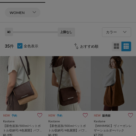
カラー
¥0
上限なし
35
件
全色表示
NEW
予約
NEW
予約
NEW
販売前
Kastane
Kastane
Kastane
【新色追加/500mlペットボ
【新色追加/500mlペットボ
【WHIMSIC】ヴィーガンレ
トル収納可/4色展開】パフ
トル収納可/4色展開】パフ
ザーショルダーバック
ィショルダーバッグ
¥6,490
ィショルダーバッグ
¥6,490
¥7,700