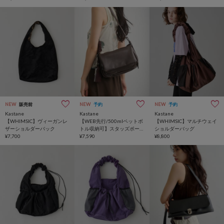
NEW
販売前
NEW
予約
NEW
予約
Kastane
Kastane
Kastane
【WHIMSIC】ヴィーガンレ
【WEB先行/500mlペットボ
【WHIMSIC】マルチウェイ
ザーショルダーバック
トル収納可】スタッズポー
ショルダーバッグ
¥7,700
チ&ワンショルバッグ
¥7,590
¥8,800