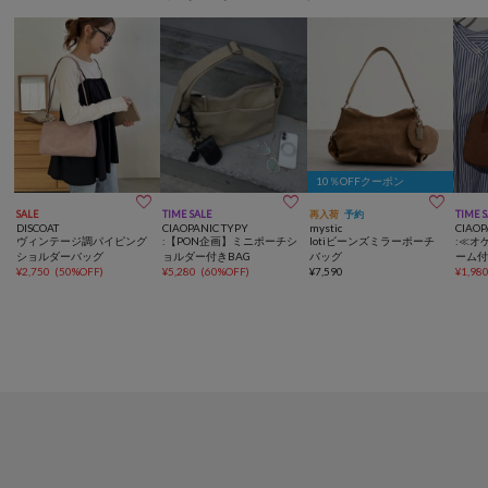
10％OFFクーポン



SALE
TIME SALE
再入荷
予約
TIME 
DISCOAT
CIAOPANIC TYPY
mystic
CIAOP
ヴィンテージ調パイピング
:【PON企画】ミニポーチシ
lotiビーンズミラーポーチ
:≪オ
ショルダーバッグ
ョルダー付きBAG
バッグ
ーム付
¥
2,750
(
50%OFF
)
¥
5,280
(
60%OFF
)
¥
7,590
¥
1,98