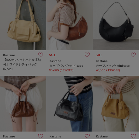
Kastane
SALE
SALE
【500mLペットボトル収納
Kastane
Kastane
可】ワイドシティバッグ
カーブバッグ+mini case
カーブバッグ+mini case
¥7,920
¥6,600
(13%OFF)
¥6,600
(13%OFF)
Kastane
Kastane
Kastane