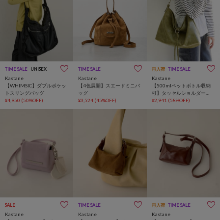
TIME SALE
UNISEX
TIME SALE
再入荷
TIME SALE
Kastane
Kastane
Kastane
【WHIMSIC】ダブルポケッ
【4色展開】スエードミニバ
【500mlペットボトル収納
トスリングバッグ
ッグ
可】タッセルショルダー
¥4,950
(50%OFF)
¥3,524
(45%OFF)
BAG
¥2,941
(58%OFF)
SALE
TIME SALE
再入荷
TIME SALE
Kastane
Kastane
Kastane