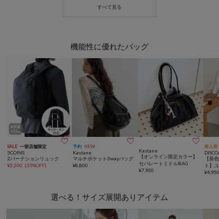
機能性に優れたバッグ



SALE
一部店舗限定
予約
NEW
再入荷
Kastane
3COINS
Kastane
DISCO
【オンライン限定カラー】
2パーテションリュック
マルチポケット3wayバッグ
【新色
セパレートミドルBAG
¥
2,200
(
33%OFF
)
¥
8,800
ト】
¥
7,920
ャー
¥
4,95
選べる！サイズ展開ありアイテム