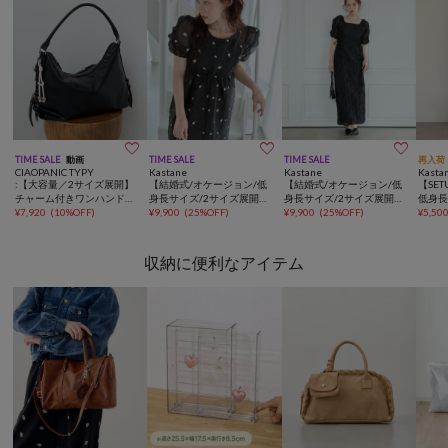



TIME SALE
動画
TIME SALE
TIME SALE
再入荷
CIAOPANIC TYPY
Kastane
Kastane
Kasta
:【大容量／2サイズ展開】
【結婚式/オケージョン/低
【結婚式/オケージョン/低
【SE
チャーム付きワンハンドル
身長サイズ/2サイズ展開】
身長サイズ/2サイズ展開】
低身
ベルトデザインバック
¥
7,920
(
10%OFF
)
フラワーオーガンジーワン
¥
9,900
(
25%OFF
)
シアーフラワーリボンワン
¥
9,900
(
25%OFF
)
フラ
¥
5,50
ピース
ピース
収納に便利なアイテム