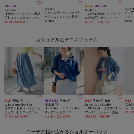



TIME SALE
再入荷
TIME SALE
3COINS
3COIN
Kastane
Kastane
引き出し式キーホルダーケ
クリア
【500mlペットボトル収納
【2WAY/500mlペットボト
ース／コレクション収納
／ク
可】スタッズボストンバッ
ル収納可】ケースチャーム
¥
1,100
¥
550
グ
¥
4,400
(
42%OFF
)
付ボストンバッグ
¥
3,465
(
55%OFF
)
カジュアルなデニムアイテム



SALE
手洗い可
TIME SALE
手洗い可
SALE
手洗い可
動画
SALE
La boutique BonBon
NOLLEY'S
La boutique BonBon
COLO
【今すぐお届け・程よいカ
【RM denim】フリルギャ
【RISA監修・冷房対策】シ
ルー
ジュアル】シアーデニムギ
ザーデニムブラウス
アーデニムショート丈袖口
¥
3,19
ャザーロングスカート
¥
7,480
(
60%OFF
)
¥
13,464
(
20%OFF
)
リブシャツ
¥
10,285
(
44%OFF
)
コーデの幅が広がるショルダーバッグ