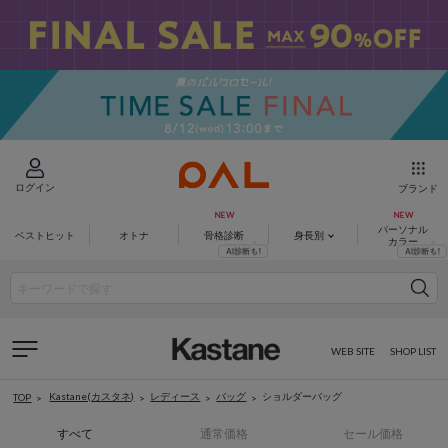
ログイン
ブランド
パーソナル
ベストヒット
オトナ
骨格診断
身長別
カラー
WEB SITE
SHOP LIST
Kastane(カスタネ)
レディース
バッグ
ショルダーバッグ
TOP
すべて
通常価格
セール価格