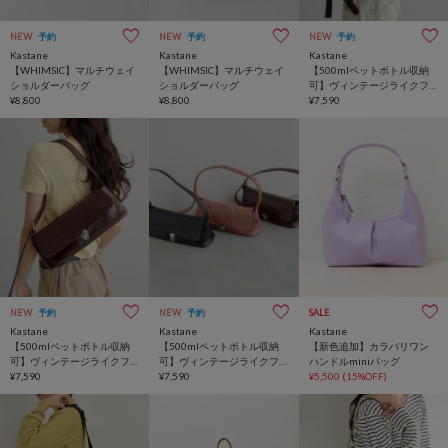
NEW
予約
NEW
予約
NEW
予約
Kastane
Kastane
Kastane
【WHIMSIC】マルチウェイ
【WHIMSIC】マルチウェイ
【500mlペットボトル収納
ショルダーバッグ
ショルダーバッグ
可】ヴィンテージライクフ
¥8,800
¥8,800
ラップバッグ
¥7,590
NEW
予約
NEW
予約
SALE
Kastane
Kastane
Kastane
【500mlペットボトル収納
【500mlペットボトル収納
【新色追加】カラバリワン
可】ヴィンテージライクフ
可】ヴィンテージライクフ
ハンドルminiバッグ
ラップバッグ
¥7,590
ラップバッグ
¥7,590
¥5,500
(15%OFF)