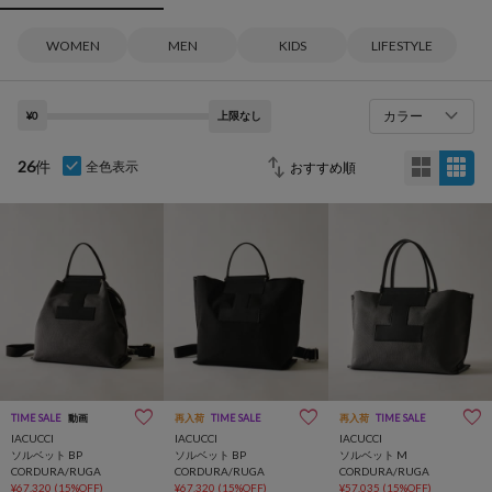
WOMEN
MEN
KIDS
LIFESTYLE
カラー
¥0
上限なし
26
件
全色表示
TIME SALE
動画
再入荷
TIME SALE
再入荷
TIME SALE
IACUCCI
IACUCCI
IACUCCI
ソルベット BP
ソルベット BP
ソルベット M
CORDURA/RUGA
CORDURA/RUGA
CORDURA/RUGA
¥67,320
(15%OFF)
¥67,320
(15%OFF)
¥57,035
(15%OFF)