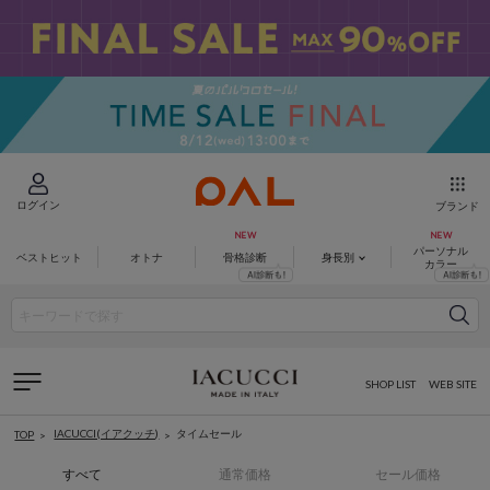
ログイン
ブランド
パーソナル
ベストヒット
オトナ
骨格診断
身長別
カラー
SHOP LIST
WEB SITE
IACUCCI(イアクッチ)
タイムセール
TOP
すべて
通常価格
セール価格