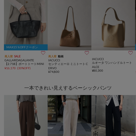
MAX15％OFFクーポン



再入荷
SALE
再入荷
動画
IACUCCI
GALLARDAGALANTE
IACUCCI
ルオータ ワンハンドルトート
【2.718】ボートトートMINI
センティエーロ ミニトート C
ALCE
¥
16,170
(
30%OFF
)
ERVO
¥
80,300
¥
74,800
一本できれい見えするベーシックパンツ