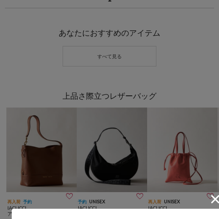
あなたにおすすめのアイテム
上品さ際立つレザーバッグ



再入荷
予約
予約
UNISEX
再入荷
UNISEX
IACUCCI
IACUCCI
IACUCCI
アウラ CERVO
アーゴ M NYLON/CERVO
グラーノ 2WAYTOTE CERVO