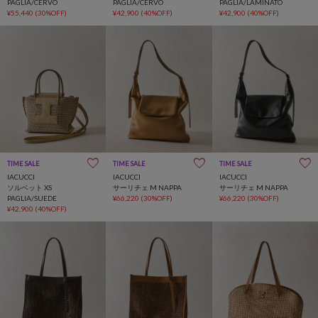
PAGLIA/CERVO
PAGLIA/CERVO
PAGLIA/LAMINATO
¥55,440
(30%OFF)
¥42,900
(40%OFF)
¥42,900
(40%OFF)
TIME SALE
TIME SALE
TIME SALE
IACUCCI
IACUCCI
IACUCCI
ソルベット XS
サーリチェ M NAPPA
サーリチェ M NAPPA
PAGLIA/SUEDE
¥66,220
(30%OFF)
¥66,220
(30%OFF)
¥42,900
(40%OFF)