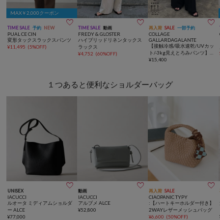
MAX￥2,000クーポン



TIME SALE
予約
NEW
TIME SALE
動画
再入荷
SALE
一部予約
PUAL CE CIN
FREDY & GLOSTER
COLLAGE
変形タックスラックスパンツ
ハイブリッドリネンタックス
GALLARDAGALANTE
【接触冷感/吸水速乾/UVカッ
¥
11,495
(
5%OFF
)
ラックス
ト/-3kg見えとろみパンツ】
¥
4,752
(
60%OFF
)
《8色６サイズ》ジャージワ
¥
15,400
イドパンツ
１つあると便利なショルダーバッグ



UNISEX
動画
再入荷
SALE
IACUCCI
IACUCCI
CIAOPANIC TYPY
ルオータ ミディアムショルダ
アルブメ ALCE
:【ハートキーホルダー付き】
ー ALCE
¥
52,800
2WAYレザーメッシュバッグ
¥
77,000
¥
6,600
(
50%OFF
)