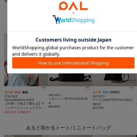
¥
63,800
¥
71,500
¥
27,500
おすすめトピック
モノトーンアイテム



再入荷
SALE
動画
再入荷
予約
UNISEX
IACUCCI
COLLAGE
IACUCCI
ソルベット BP NYLON/RUG
GALLARDAGALANTE
アーゴ 2WAYTOTE NYLON/C
A
【今買って秋まで着れる】ヴ
ERVO
¥
96,800
ィンテージメッシュブラウス/
¥
25,300
シアー
¥
10,560
(
20%OFF
)
あると助かるトート/ミニトートバッグ