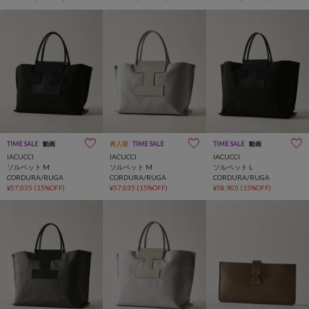
TIME SALE
動画
再入荷
TIME SALE
TIME SALE
動画
IACUCCI
IACUCCI
IACUCCI
ソルベット M
ソルベット M
ソルベット L
CORDURA/RUGA
CORDURA/RUGA
CORDURA/RUGA
¥57,035
(15%OFF)
¥57,035
(15%OFF)
¥58,905
(15%OFF)