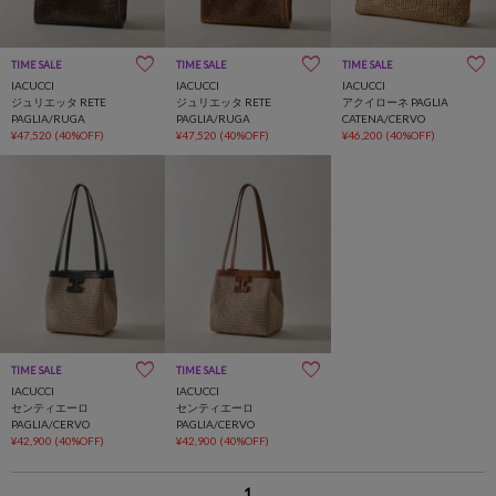
TIME SALE
TIME SALE
TIME SALE
IACUCCI
IACUCCI
IACUCCI
ジュリエッタ RETE
ジュリエッタ RETE
アクイローネ PAGLIA
PAGLIA/RUGA
PAGLIA/RUGA
CATENA/CERVO
¥47,520
(40%OFF)
¥47,520
(40%OFF)
¥46,200
(40%OFF)
TIME SALE
TIME SALE
IACUCCI
IACUCCI
センティエーロ
センティエーロ
PAGLIA/CERVO
PAGLIA/CERVO
¥42,900
(40%OFF)
¥42,900
(40%OFF)
1