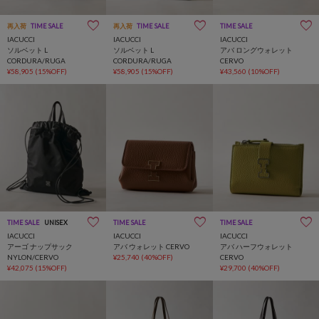
再入荷
TIME SALE
再入荷
TIME SALE
TIME SALE
IACUCCI
IACUCCI
IACUCCI
ソルベット L
ソルベット L
アバ ロングウォレット
CORDURA/RUGA
CORDURA/RUGA
CERVO
¥58,905
(15%OFF)
¥58,905
(15%OFF)
¥43,560
(10%OFF)
TIME SALE
UNISEX
TIME SALE
TIME SALE
IACUCCI
IACUCCI
IACUCCI
アーゴ ナップサック
アバ ウォレット CERVO
アバ ハーフウォレット
NYLON/CERVO
¥25,740
(40%OFF)
CERVO
¥42,075
(15%OFF)
¥29,700
(40%OFF)