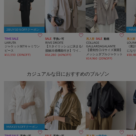
2BUY10％OFFクーポン
MA



TIME SALE
SALE
手洗い可
再入荷
SALE
動画
再入荷
LARUTA
RIVE DROITE
COLLAGE
LOUN
ジャケットSETキャミワン
【スタイリッシュに決まる/
GALLARDAGALANTE
《累計
【通気性◎/2サイズ展開】
ピース
接触冷感機能付き】ワイド
にな
メッシュダブルジャケット
¥
11,550
(
30%OFF
)
ショルダージャケット
¥
16,280
(
60%OFF
)
イク
¥
18,4
¥
14,960
(
20%OFF
)
カジュアルな日におすすめのブルゾン
MAX15％OFFクーポン



TIME SALE
手洗い可
SALE
手洗い可
再入荷
一部予約
SALE