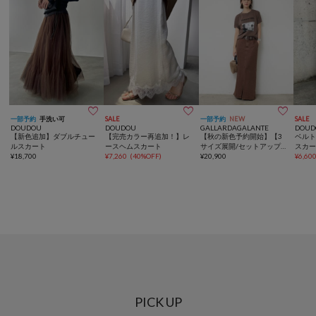



一部予約
手洗い可
SALE
一部予約
NEW
SALE
DOUDOU
DOUDOU
GALLARDAGALANTE
DOUD
【新色追加】ダブルチュー
【完売カラー再追加！】レ
【秋の新色予約開始】【3
ベル
ルスカート
ースヘムスカート
サイズ展開/セットアップ対
スカ
¥
18,700
¥
7,260
(
40%OFF
)
応】リヨセルスリットスカ
¥
20,900
¥
6,60
ート
PICK UP