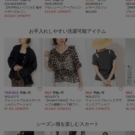
LOUNGEDRESS
RIVE DROITE
BEARDSLEY
DOUD
【PUFRILL/パフリル】袖ギ
グロッシーシアーブルゾン
レザーブルゾン
【WE
ャザーブルゾン
¥
14,300
(
50%OFF
)
¥
66,000
ブル
¥
13,860
(
40%OFF
)
¥
12,3
お手入れしやすい洗濯可能アイテム



TIME SALE
手洗い可
SALE
手洗い可
SALE
手洗い可
SALE
NOLLEY'S
NOLLEY'S
NOLLEY'S
DISCO
ウォッシャブルセルロース
【Import Fabric】ウォッシ
ウォッシャブルバックデザ
【No
シルクシアーシャツ
ャブル楊柳リーフ柄フリル
インリブＴシャツ
ト/マ
¥
7,920
(
60%OFF
)
ブラウス
¥
13,860
(
30%OFF
)
¥
6,820
(
50%OFF
)
半袖
¥
6,16
シーズン感を楽しむスカート