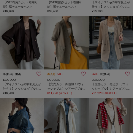
【WEB限定/セット着用可
【WEB限定/セット着用可
【マイナス3kgの華奢見えが
能】裾チュールベスト
能】裾チュールベスト
叶う！】メッシュダブルジ
¥18,480
¥18,480
ャケット
¥18,700
手洗い可
動画
再入荷
SALE
SALE
手洗い可
DOUDOU
DOUDOU
DOUDOU
【マイナス3kgの華奢見えが
【完売カラー再追加！/ウォ
【完売カラー再追加！/ウォ
叶う！】メッシュダブルジ
ッシャブル】シアーダブル
ッシャブル】シアーダブル
ャケット
¥18,700
ジャケット
¥11,220
(40%OFF)
ジャケット
¥11,220
(40%OFF)