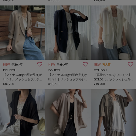
NEW
手洗い可
NEW
手洗い可
NEW
再入荷
DOUDOU
DOUDOU
DOUDOU
【マイナス3kgの華奢見えが
【マイナス3kgの華奢見えが
【軽量/シワになりにくい】
叶う！】メッシュダブルジ
叶う！】メッシュダブルジ
GOLD1つボタンメッシュ半
ャケット
¥18,700
ャケット
¥18,700
袖ジャケット
¥18,700