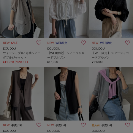
NEW
SALE
NEW
WEB限定
NEW
WEB限定
DOUDOU
DOUDOU
DOUDOU
ウォッシャブル5分袖シアー
【WEB限定】 シアージャガ
【WEB限定】 シアージャガ
ダブルジャケット
ードブルゾン
ードブルゾン
¥11,220
(40%OFF)
¥14,300
¥14,300
NEW
手洗い可
NEW
手洗い可
再入荷
手洗い可
DOUDOU
DOUDOU
DOUDOU