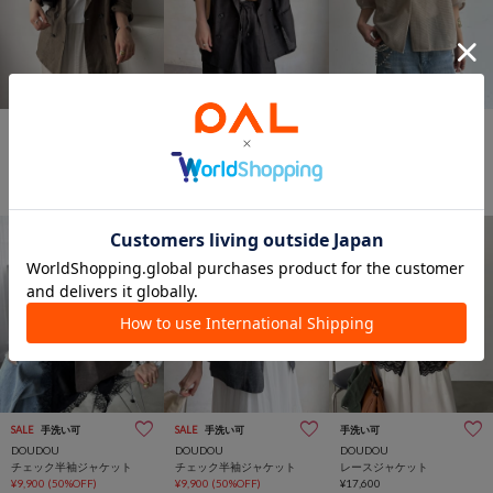
SALE
手洗い可
SALE
手洗い可
WEB限定
手洗い可
DOUDOU
DOUDOU
DOUDOU
【セットアップ可能】ウォ
【セットアップ可能】ウォ
【WEB限定】5分袖メッシュ
ッシャブルコットンリネン
ッシャブルコットンリネン
半袖ジャケット
ジャケット
¥11,880
(40%OFF)
ジャケット
¥11,880
(40%OFF)
¥16,500
SALE
手洗い可
SALE
手洗い可
手洗い可
DOUDOU
DOUDOU
DOUDOU
チェック半袖ジャケット
チェック半袖ジャケット
レースジャケット
¥9,900
(50%OFF)
¥9,900
(50%OFF)
¥17,600