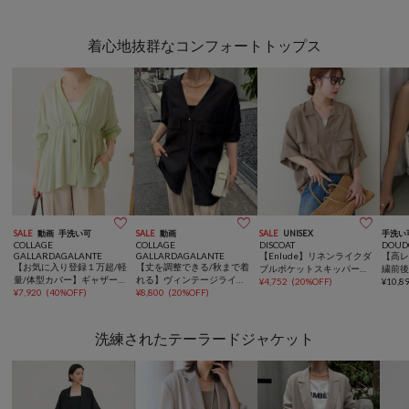
着心地抜群なコンフォートトップス



SALE
動画
手洗い可
SALE
動画
SALE
UNISEX
手洗い
COLLAGE
COLLAGE
DISCOAT
DOUD
GALLARDAGALANTE
GALLARDAGALANTE
【Enlude】リネンライクダ
【高
【お気に入り登録１万超/軽
【丈を調整できる/秋まで着
ブルポケットスキッパーシ
繍前後
量/体型カバー】ギャザー切
れる】ヴィンテージライク
ャツ《ユニセックス》
¥
4,752
(
20%OFF
)
¥
10,8
替シアーシャツカーディガ
¥
7,920
(
40%OFF
)
オーバーシャツ/シアー
¥
8,800
(
20%OFF
)
ン
洗練されたテーラードジャケット