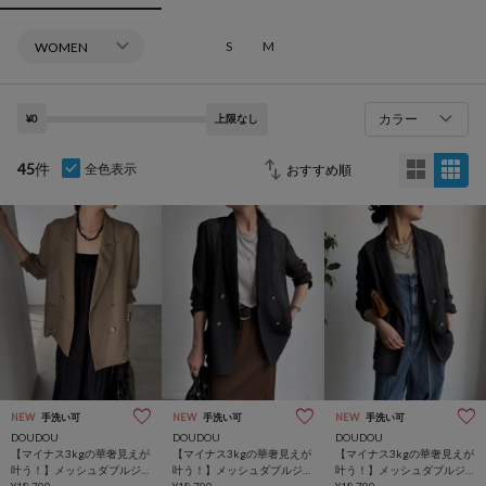
S
M
カラー
¥0
上限なし
45
件
全色表示
NEW
手洗い可
NEW
手洗い可
NEW
手洗い可
DOUDOU
DOUDOU
DOUDOU
【マイナス3kgの華奢見えが
【マイナス3kgの華奢見えが
【マイナス3kgの華奢見えが
叶う！】メッシュダブルジ
叶う！】メッシュダブルジ
叶う！】メッシュダブルジ
ャケット
¥18,700
ャケット
¥18,700
ャケット
¥18,700