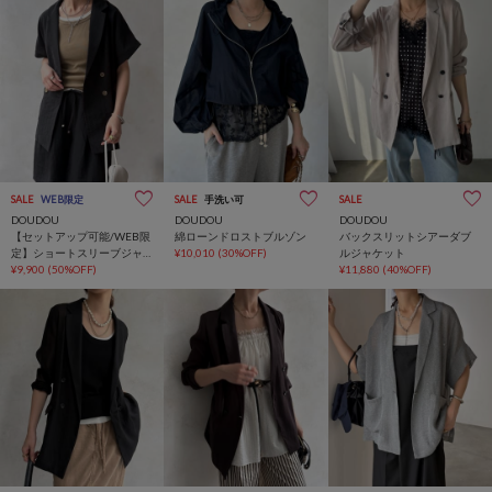
SALE
WEB限定
SALE
手洗い可
SALE
DOUDOU
DOUDOU
DOUDOU
【セットアップ可能/WEB限
綿ローンドロストブルゾン
バックスリットシアーダブ
定】ショートスリーブジャ
¥10,010
(30%OFF)
ルジャケット
ケット
¥9,900
(50%OFF)
¥11,880
(40%OFF)