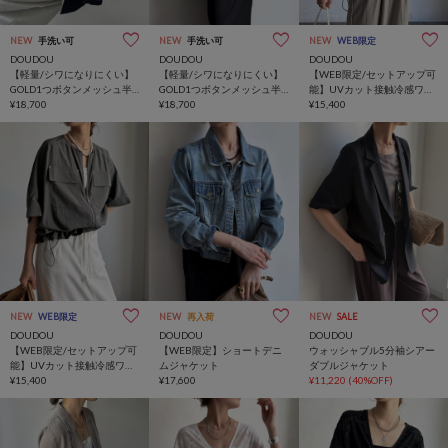
NEW
手洗い可
NEW
手洗い可
NEW
WEB限定
DOUDOU
DOUDOU
DOUDOU
【軽量/シワになりにくい】
【軽量/シワになりにくい】
【WEB限定/セットアップ可
GOLD1つボタンメッシュ半
GOLD1つボタンメッシュ半
能】UVカット接触冷感ワッ
袖ジャケット
¥18,700
袖ジャケット
¥18,700
シャーブルゾン
¥15,400
NEW
WEB限定
NEW
再入荷
NEW
SALE
DOUDOU
DOUDOU
DOUDOU
【WEB限定/セットアップ可
【WEB限定】ショートデニ
ウォッシャブル5分袖シアー
能】UVカット接触冷感ワッ
ムジャケット
ダブルジャケット
シャーブルゾン
¥15,400
¥17,600
¥11,220
(40%OFF)