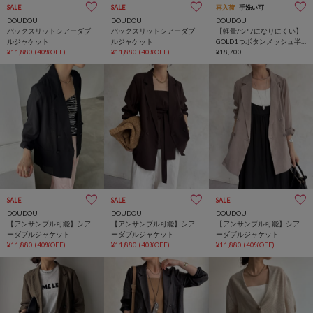
SALE
SALE
再入荷
手洗い可
DOUDOU
DOUDOU
DOUDOU
バックスリットシアーダブ
バックスリットシアーダブ
【軽量/シワになりにくい】
ルジャケット
ルジャケット
GOLD1つボタンメッシュ半
¥11,880
(40%OFF)
¥11,880
(40%OFF)
袖ジャケット
¥18,700
SALE
SALE
SALE
DOUDOU
DOUDOU
DOUDOU
【アンサンブル可能】シア
【アンサンブル可能】シア
【アンサンブル可能】シア
ーダブルジャケット
ーダブルジャケット
ーダブルジャケット
¥11,880
(40%OFF)
¥11,880
(40%OFF)
¥11,880
(40%OFF)