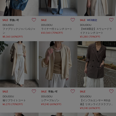
SALE
手洗い可
SALE
SALE
WEB限定
DOUDOU
DOUDOU
DOUDOU
ファブリックジャパンGジャ
ライナー付トレンチコート
【WEB限定】スウェードラ
ン
¥10,560
(70%OFF)
イクトレンチコート
¥8,360
(60%OFF)
¥5,280
(70%OFF)
SALE
SALE
手洗い可
SALE
インフルエンサー企画
DOUDOU
DOUDOU
DOUDOU
袖リブライトコート
シアーブルゾン
【インフルエンサー REI企
¥6,270
(70%OFF)
¥9,240
(60%OFF)
画】リネンライクスラブジ
ャケット
¥9,240
(60%OFF)