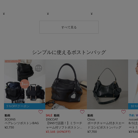
シンプルに使えるボストンバッグ
5％OFFクーポン
10



動画
SALE
動画
動画
予約
3COINS
DISCOAT
Chico
russe
ペアレンツボストンBAG
【SNSで話題！】ミラーチ
ポーチチャーム付きスエー
8/1(
¥
2,750
ャーム付ソフトボストンバ
ドコンビボストンバッグ
ート！
ッグ《詳細動画あり》
¥
3,168
(
60%OFF
)
¥
7,700
水】ク
¥
39,6
Yボス