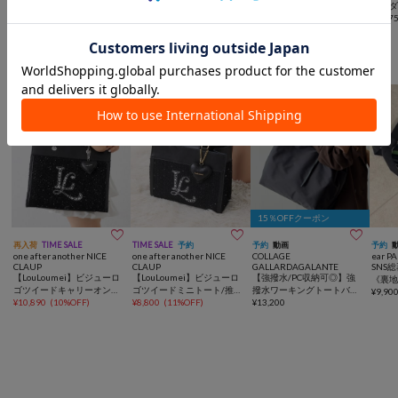
画】ダイヤメッシュ2WAY
ハーフムーン2WAYBAG
トバッグ <ナイロン>
画】ダ
トートバッグ Sサイズ
¥
12,650
¥
3,300
(
50%OFF
)
¥
25,300
トート
¥
13,7
あると助かるトート/ミニトートバッグ
15％OFFクーポン



再入荷
TIME SALE
TIME SALE
予約
予約
動画
予約
one after another NICE
one after another NICE
COLLAGE
ear P
CLAUP
CLAUP
GALLARDAGALANTE
SNS
【LouLoumei】ビジューロ
【LouLoumei】ビジューロ
【強撥水/PC収納可◎】強
《裏地
ゴツイードキャリーオント
ゴツイードミニトート/推し
撥水ワーキングトートバッ
イズ
¥
9,90
ート/推し活
¥
10,890
(
10%OFF
)
活
¥
8,800
(
11%OFF
)
グ
¥
13,200
ート