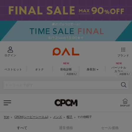
ログイン
ブランド
パーソナル
ベストヒット
オトナ
骨格診断
身長別
カラー
CPCM(シーピーシーエム)
メンズ
帽子
その他帽子
TOP
すべて
通常価格
セール価格