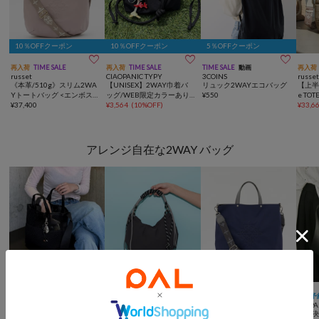
10％OFFクーポン
10％OFFクーポン
5％OFFクーポン



再入荷
TIME SALE
再入荷
TIME SALE
TIME SALE
動画
再入荷
russet
CIAOPANIC TYPY
3COINS
russe
《本革/510g》スリム2WA
【UNISEX】2WAY巾着バ
リュック2WAYエコバッグ
【上半期
Yトートバッグ <エンボス
ッグ/WEB限定カラーあり/
¥
550
e T
モノグラム>
¥
37,400
キーホルダー付き
¥
3,564
(
10%OFF
)
2WA
¥
33,6
アレンジ自在な2WAY バッグ
10％OFFクーポン



一部予約
動画
TIME SALE
WEB限定
再入荷
動画
一部予
ear PAPILLONNER
CIAOPANIC TYPY
russet
ear P
追加決定！【ouchi/ほし企
【WEB限定】撥水ナイロン
【撥水】スリム2WAYトー
追加決