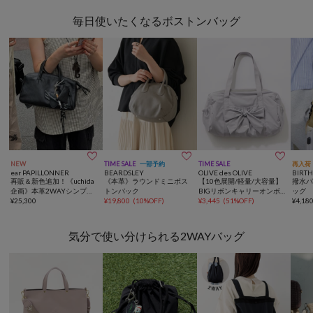
毎日使いたくなるボストンバッグ



NEW
TIME SALE
一部予約
TIME SALE
再入荷
ear PAPILLONNER
BEARDSLEY
OLIVE des OLIVE
BIRT
再販＆新色追加！《uchida
《本革》ラウンドミニボス
【10色展開/軽量/大容量】
撥水パ
企画》本革2WAYシンプル
トンバック
BIGリボンキャリーオンボ
ッグ
ボストンバッグ
¥
25,300
¥
19,800
(
10%OFF
)
ストンバッグ
¥
3,445
(
51%OFF
)
¥
4,18
気分で使い分けられる2WAYバッグ