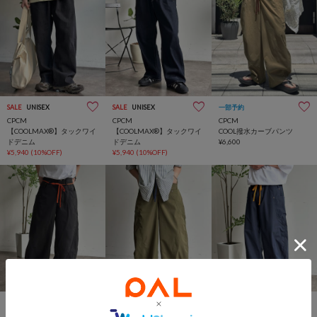
SALE
UNISEX
SALE
UNISEX
一部予約
CPCM
CPCM
CPCM
【COOLMAX®】タックワイ
【COOLMAX®】タックワイ
COOL撥水カーブパンツ
ドデニム
ドデニム
¥6,600
¥5,940
(10%OFF)
¥5,940
(10%OFF)
NEW
一部予約
NEW
一部予約
一部予約
CPCM
CPCM
CPCM