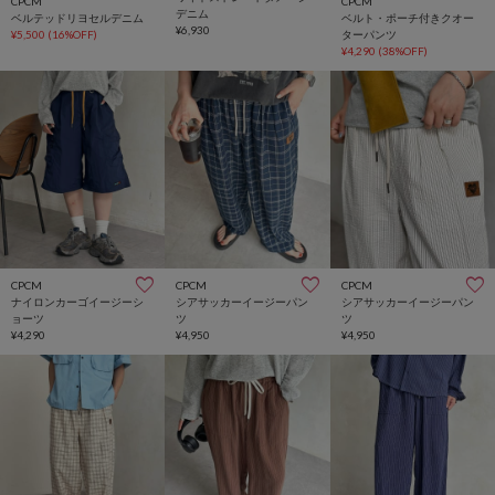
CPCM
CPCM
デニム
ベルテッドリヨセルデニム
ベルト・ポーチ付きクオー
¥6,930
¥5,500
(16%OFF)
ターパンツ
¥4,290
(38%OFF)
CPCM
CPCM
CPCM
ナイロンカーゴイージーシ
シアサッカーイージーパン
シアサッカーイージーパン
ョーツ
ツ
ツ
¥4,290
¥4,950
¥4,950