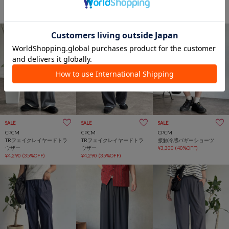
COOL撥水カーブパンツ
COOL撥水カーブパンツ
COOL撥水カーブパンツ
¥6,600
¥6,600
¥6,600
SALE
SALE
SALE
CPCM
CPCM
CPCM
TRフェイクレイヤードトラ
TRフェイクレイヤードトラ
接触冷感バギーショーツ
ウザー
ウザー
¥3,300
(40%OFF)
¥4,290
(35%OFF)
¥4,290
(35%OFF)