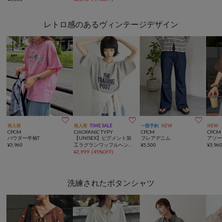
レトロ感のあるヴィンテージデザイン



再入荷
再入荷
TIME SALE
一部予約
NEW
NEW
CPCM
CIAOPANIC TYPY
CPCM
CPCM
パウダー半袖T
【UNISEX】ピグメント加
フレアデニム
アソー
¥
3,960
工ラグランワッフルヘンリ
¥
5,500
¥
3,96
ーTEE
¥
2,999
(
45%OFF
)
洗練されたボタンシャツ