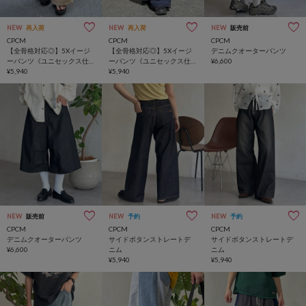
NEW
再入荷
NEW
再入荷
NEW
販売前
CPCM
CPCM
CPCM
【全骨格対応◎】5Xイージ
【全骨格対応◎】5Xイージ
デニムクオーターパンツ
ーパンツ《ユニセックス仕
ーパンツ《ユニセックス仕
¥6,600
様》
¥5,940
様》
¥5,940
NEW
販売前
NEW
予約
NEW
予約
CPCM
CPCM
CPCM
デニムクオーターパンツ
サイドボタンストレートデ
サイドボタンストレートデ
¥6,600
ニム
ニム
¥5,940
¥5,940