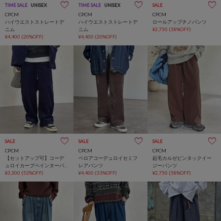
TIME SALE
UNISEX
TIME SALE
UNISEX
SALE
CPCM
CPCM
CPCM
ハイウエストストレートデ
ハイウエストストレートデ
ロールアップチノパンツ
ニム
ニム
¥2,750
(58%OFF)
¥4,400
(20%OFF)
¥4,400
(20%OFF)
SALE
SALE
SALE
CPCM
CPCM
CPCM
【セットアップ可】コーデ
ベロアコーデュロイセミフ
起毛カルゼピンタックイー
ュロイカーブペインターパ
レアパンツ
ジーパンツ
ンツ
¥3,300
(52%OFF)
¥4,400
(33%OFF)
¥2,750
(58%OFF)