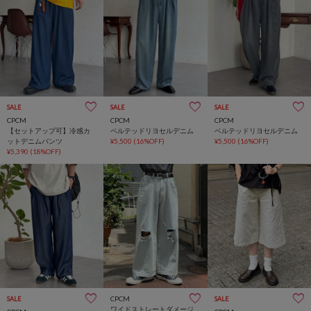
SALE
SALE
SALE
CPCM
CPCM
CPCM
【セットアップ可】冷感カ
ベルテッドリヨセルデニム
ベルテッドリヨセルデニム
ットデニムパンツ
¥5,500
(16%OFF)
¥5,500
(16%OFF)
¥5,390
(18%OFF)
CPCM
SALE
SALE
ワイドストレートダメージ