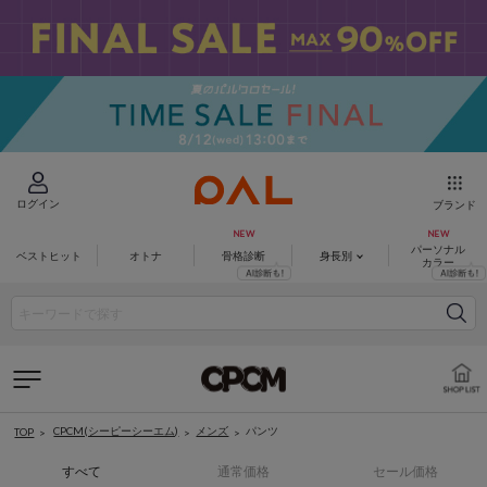
ログイン
ブランド
パーソナル
ベストヒット
オトナ
骨格診断
身長別
カラー
CPCM(シーピーシーエム)
メンズ
パンツ
TOP
すべて
通常価格
セール価格