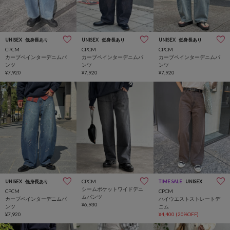
UNISEX
低身長あり
UNISEX
低身長あり
UNISEX
低身長あり
CPCM
CPCM
CPCM
カーブペインターデニムパ
カーブペインターデニムパ
カーブペインターデニムパ
ンツ
ンツ
ンツ
¥7,920
¥7,920
¥7,920
CPCM
UNISEX
低身長あり
TIME SALE
UNISEX
シームポケットワイドデニ
CPCM
CPCM
ムパンツ
カーブペインターデニムパ
ハイウエストストレートデ
¥6,930
ンツ
ニム
¥7,920
¥4,400
(20%OFF)