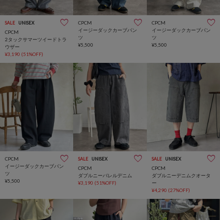
CPCM
CPCM
SALE
UNISEX
イージーダックカーブパン
イージーダックカーブパン
CPCM
ツ
ツ
2タックサマーツイードトラ
¥5,500
¥5,500
ウザー
¥3,190
(51%OFF)
CPCM
SALE
UNISEX
SALE
UNISEX
イージーダックカーブパン
CPCM
CPCM
ツ
ダブルニーバレルデニム
ダブルニーデニムクオータ
¥5,500
¥3,190
(51%OFF)
ー
¥4,290
(27%OFF)