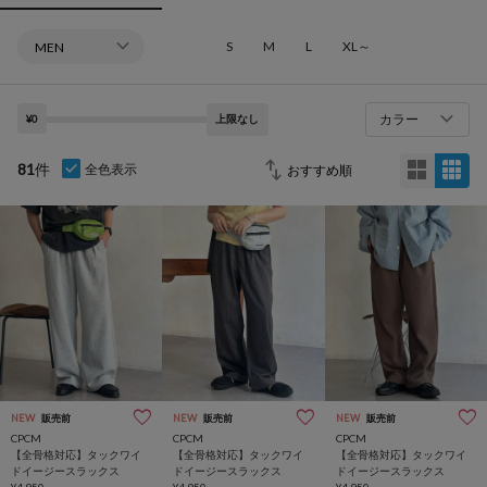
S
M
L
XL～
カラー
¥0
上限なし
81
件
全色表示
NEW
販売前
NEW
販売前
NEW
販売前
CPCM
CPCM
CPCM
【全骨格対応】タックワイ
【全骨格対応】タックワイ
【全骨格対応】タックワイ
ドイージースラックス
ドイージースラックス
ドイージースラックス
¥4,950
¥4,950
¥4,950