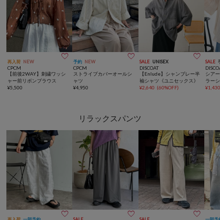



再入荷
NEW
予約
NEW
SALE
UNISEX
SALE
CPCM
CPCM
DISCOAT
DISCO
【前後2WAY】刺繍ワッシ
ストライプカバーオールシ
【Enlude】シャンブレー半
シア
ャー前リボンブラウス
ャツ
袖シャツ《ユニセックス》
ラー
¥
5,500
¥
4,950
¥
2,640
(
60%OFF
)
¥
1,43
リラックスパンツ



再入荷
一部予約
SALE
SALE
一部予