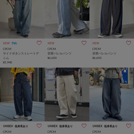
NEW
予約
NEW
NEW
CPCM
CPCM
CPCM
サイドボタンストレートデ
切替バレルパンツ
切替バレルパンツ
ニム
¥6,600
¥6,600
¥5,940
UNISEX
低身長あり
UNISEX
低身長あり
UNISEX
低身長あり
CPCM
CPCM
CPCM