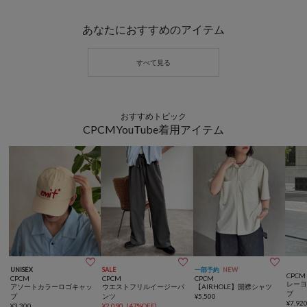
あなたにおすすめのアイテム
おすすめトピック
CPCMYouTube着用アイテム



UNISEX
SALE
一部予約
NEW
CPCM
CPCM
CPCM
CPCM
レー
アソートカラーロゴキャッ
ウエストフリルイージーパ
【AIRHOLE】開襟シャツ
プ
プ
ンツ
¥
5,500
¥
7,92
¥
3,300
¥
2,090
(
47%OFF
)