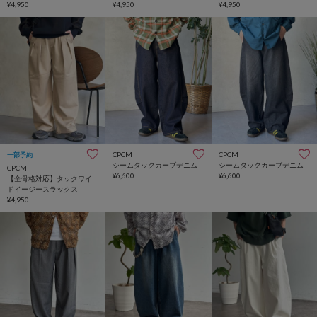
¥4,950
¥4,950
¥4,950
CPCM
CPCM
一部予約
シームタックカーブデニム
シームタックカーブデニム
CPCM
¥6,600
¥6,600
【全骨格対応】タックワイ
ドイージースラックス
¥4,950