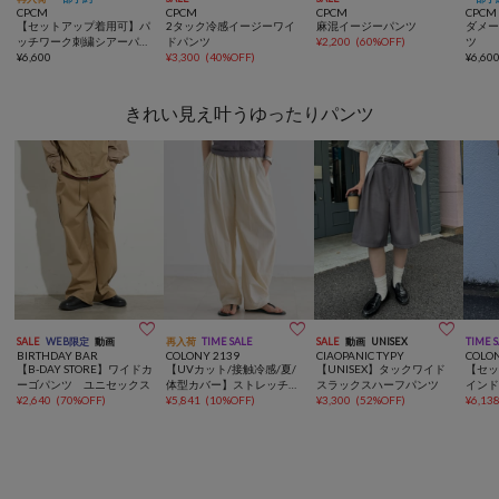
CPCM
CPCM
CPCM
CPCM
【セットアップ着用可】パ
2タック冷感イージーワイ
麻混イージーパンツ
ダメ
ッチワーク刺繍シアーパン
ドパンツ
¥
2,200
(
60%OFF
)
ツ
ツ
¥
6,600
¥
3,300
(
40%OFF
)
¥
6,60
きれい見え叶うゆったりパンツ



SALE
WEB限定
動画
再入荷
TIME SALE
SALE
動画
UNISEX
TIME 
BIRTHDAY BAR
COLONY 2139
CIAOPANIC TYPY
COLO
【B-DAY STORE】ワイドカ
【UVカット/接触冷感/夏/
【UNISEX】タックワイド
【セ
ーゴパンツ ユニセックス
体型カバー】ストレッチバ
スラックスハーフパンツ
イン
¥
2,640
(
70%OFF
)
レルイージーパンツ
¥
5,841
(
10%OFF
)
¥
3,300
(
52%OFF
)
¥
6,13