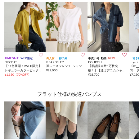



TIME SALE
WEB限定
再入荷
一部予約
手洗い可
動画
NEW
一部予
DISCOAT
BEARDSLEY
DOUDOU
mysti
【11色展開！/WEB限定】
裾レースフレンチTシャツ
【累計販売数1万枚突
《＠__
レギュラーカラービックシ
¥
22,000
破！】【透けデニムシャ
O》【
ャツ
¥
1,650
(
70%OFF
)
ツ】袖リブシアーデニムシ
¥
18,700
NK】
¥
7,15
ャツ
プシ
フラット仕様の快適パンプス