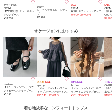



オケージョン
SALE
SALE
CPCM
CPCM
CPCM
CPCM
レーヨンフリルセットアッ
【WEB限定】チュールセッ
麻混ビスチェセットアップ
【新素材
プ
トワンピース
¥
6,600
(
16%OFF
)
OLO 
¥
7,920
¥
13,200
ドシ
¥
2,20
オケージョンにおすすめ



再入荷
SALE
TIME SALE
TIME 
Kastane
-goocy-
Lattice
CAPRI
【オケージョン対応】ラウ
【オケージョン】ペプラム
【オケージョン】パールフ
【オケ
ンドヒールストラップパン
トップス×パンツセットア
ラワーミニクリップセット
あり/
プス
¥
8,690
ップ
¥
15,840
(
10%OFF
)
(9P)
¥
561
(
15%OFF
)
ール
¥
13,2
着心地抜群なコンフォートトップス