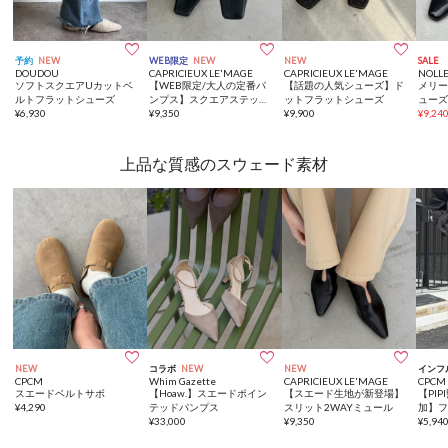



予約
NEW
WEB限定
NEW
NEW
SALE
DOUDOU
CAPRICIEUX LE'MAGE
CAPRICIEUX LE'MAGE
NOLLE
ソフトスクエアUカットベ
【WEB限定/大人の定番パ
【話題の人気シューズ】ド
メリ
ルトフラットシューズ
ンプス】スクエアステッチ
ットフラットシューズ
ュー
¥
6,930
フラットシューズ
¥
9,350
¥
9,900
¥
9,24
上品な質感のスウェード素材



NEW
コラボ
NEW
NEW
インフ
CPCM
Whim Gazette
CAPRICIEUX LE'MAGE
CPCM
スエードベルトサボ
【Hoaw.】スエードポイン
【スエード生地が新登場】
【PI
¥
4,290
テッドパンプス
スリット2WAYミュール
加】
¥
33,000
¥
9,350
アパ
¥
5,94