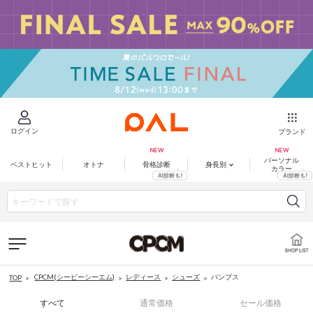
ログイン
ブランド
パーソナル
ベストヒット
オトナ
骨格診断
身長別
カラー
CPCM(シーピーシーエム)
レディース
シューズ
パンプス
TOP
すべて
通常価格
セール価格