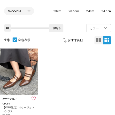
23cm
23.5cm
24cm
24.5cm
カラー
¥0
上限なし
1
件
全色表示
オケージョン
CPCM
【WEB限定】オケージョン
パンプス
¥5,500