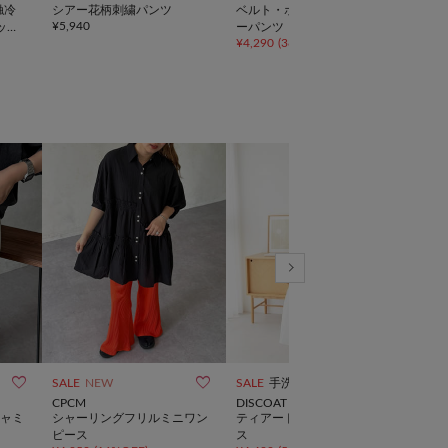
接触冷
シアー花柄刺繍パンツ
ベルト・ポーチ付きクオータ
【接
¥
5,940
ット
ーパンツ
【コ
¥
4,290
(
38%OFF
)
¥
2,8
色イ



SALE
NEW
SALE
手洗い可
TIME
CPCM
DISCOAT
CAPR
ャミ
シャーリングフリルミニワン
ティアードノースリワンピー
【オ
ピース
ス
あり