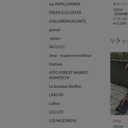
オケージ
ear PAPILLONNER
CPCM
FREDY & GLOSTER
【WEB
トワンピ
GALLARDAGALANTE
¥
13,200
gemeil
-goocy-
リラッ
IACUCCI
Jena espace merveilleux
Kastane
KITO FOREST MARKET
SHIMOICHI
La boutique BonBon
LARUTA
Lattice
LOCUST
SALE
LOUNGEDRESS
CPCM