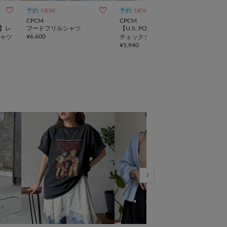



予約
NEW
予約
NEW
一部
CPCM
CPCM
CPC
定】レ
フードフリルシャツ
【U.S. POLO ASSN. 】ビッグ
【セ
¥
6,600
ャツ
チェックシャツ
チワ
¥
5,940
¥
5,9
ツ