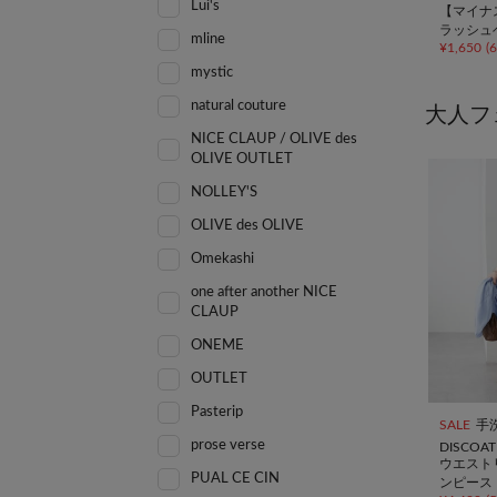
Lui's
【マイナ
ラッシュ
mline
¥
1,650
(
mystic
natural couture
大人フ
NICE CLAUP / OLIVE des
OLIVE OUTLET
NOLLEY'S
OLIVE des OLIVE
Omekashi
one after another NICE
CLAUP
ONEME
OUTLET
Pasterip
SALE
手
prose verse
DISCOAT
ウエスト
PUAL CE CIN
ンピース