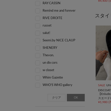
¥
4,400
(
RAY CASSIN
Remind me and forever
スタイ
RIVE DROITE
russet
salut!
Seemi.by NICE CLAUP
SHENERY
Thevon.
un dix cors
w closet
Whim Gazette
WHO’S WHO gallery
SALE
UN
DISCOAT
【Enlu
クリア
OK
スエード
¥
1,980
(