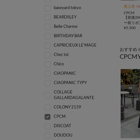
再入荷
N
baseyard tokyo
CPCM
BEARDSLEY
【前後2
ー前リボ
Belle Charme
¥
5,500
BIRTHDAY BAR
CAPRICIEUX LE'MAGE
おすすめ
Chez toi
CPCM
Chico
CIAOPANIC
CIAOPANIC TYPY
COLLAGE
GALLARDAGALANTE
COLONY 2139
CPCM
DISCOAT
DOUDOU