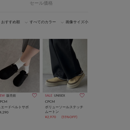
セール価格
おすすめ順
すべてのカラー
画像サイズ小
EW
販売前
SALE
UNISEX
PCM
CPCM
スエードベルトサボ
ボリューソールステッチ
ムートン
4,290
¥2,970
(55%OFF)