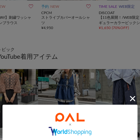


EW
予約
NEW
TIME SALE
WEB限定
CPCM
DISCOAT
WAY】刺繍ワッシャ
ストライプカバーオールシャ
【11色展開！/WEB限
ンブラウス
ツ
ギュラーカラービックシ
¥
4,950
¥
1,650
(
70%OFF
)
トピック
YouTube着用アイテム