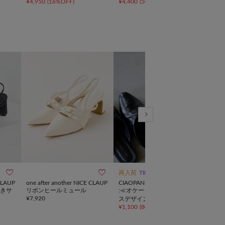
¥
4,950
(
16%OFF
)
¥
4,400
(
50%OFF
)
¥
13,
ール



再入荷
TIME SALE
SALE
 CLAUP
one after another NICE CLAUP
CIAOPANIC TYPY
RIVE
きサ
リボンヒールミュール
:≪オケージョン対応≫クロ
【ス
¥
7,920
スデザインミュール
る】
¥
1,100
(
80%OFF
)
¥
6,1