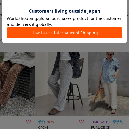


ョン
TIME SALE
一部予約
NEW
CPCM
CPCM
限定】チュールセッ
デニムビスチェセットアップ
【全骨格対応】タックワ
¥
3,762
(
57%OFF
)
ース
イージースラックス
¥
4,950
クスパンツ


予約
NEW
TIME SALE
一部予約
CPCM
PUAL CE CIN