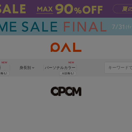
断
身長別
パーソナル
カラー