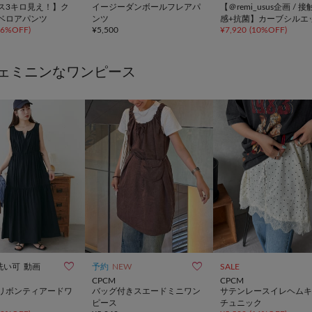
ス3キロ見え！】ク
イージーダンボールフレアパ
【＠remi_usus企画 / 
ベロアパンツ
ンツ
感+抗菌】カーブシルエ
66%OFF
)
¥
5,500
¥
7,920
(
10%OFF
)
カットソーパンツ
ェミニンなワンピース


洗い可
動画
予約
NEW
SALE
CPCM
CPCM
リボンティアードワ
バッグ付きスエードミニワン
サテンレースイレヘムキ
ピース
チュニック