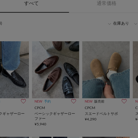
すべて
通常価格
)
在庫あり
約
NEW
予約
NEW
販売前
N
CPCM
CPCM
C
クギャザーロー
ベーシックギャザーロー
スエードベルトサボ
ファー
¥4,290
¥
¥5,940