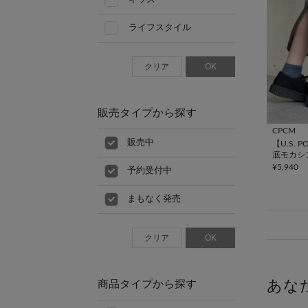
ライフスタイル
クリア
OK
販売タイプから探す
CPCM
販売中
【U.S. P
底モカシ
¥5,940
予約受付中
まもなく発売
クリア
OK
あな
商品タイプから探す