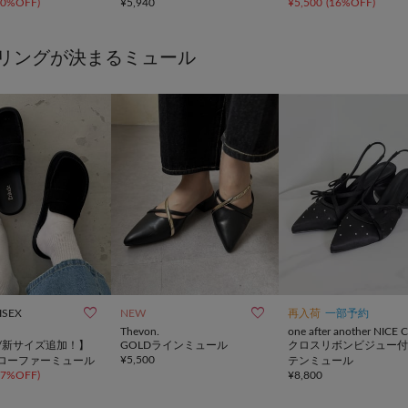
50%OFF
)
¥
5,940
¥
5,500
(
16%OFF
)
リングが決まるミュール


ISEX
NEW
再入荷
一部予約
Thevon.
one after another NICE
de/新サイズ追加！】
GOLDラインミュール
クロスリボンビジュー付
¥
5,500
ローファーミュール
テンミュール
77%OFF
)
¥
8,800