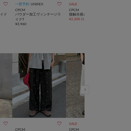



一部予約
UNISEX
SALE
SALE
CPCM
CPCM
CPC
イド
パウダー加工ヴィンテージラ
接触冷感カップ付きキャミ
麻混
¥
2,200
(
13%OFF
)
¥
2,2
イクT
¥
3,960



SALE
TIME
CPCM
CPCM
Chez 