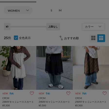
S
M
カラー
¥0
上限なし
25
件
全色表示
NEW
予約
NEW
予約
NEW
予約
CPCM
CPCM
CPCM
2WAYキャミレーススカート
2WAYキャミレーススカート
2WAYキャミレーススカート
¥5,500
¥5,500
¥5,500