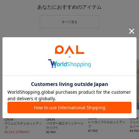
あなたにおすすめのアイテム
おすすめトピック
CPCMYouTube着用アイテム



TIME SALE
一部予約
UNISEX
CPCM
CPCM
CPCM
CPCM
レーヨンフリルセットアッ
フェ
デニムビスチェセットアッ
パウダー加工ヴィンテージ
プ
ルノ
プ
ライクT
¥
7,920
¥
4,95
¥
3,762
(
57%OFF
)
¥
3,960