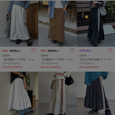
SALE
高身長あり
SALE
高身長あり
TIME SALE
CPCM
CPCM
CPCM
【全骨格タイプOK】ツイル
【全骨格タイプOK】ツイル
【U.S. POLO ASSN. 】ティア
カーゴスカート
カーゴスカート
ードスカート
¥2,200
(62%OFF)
¥2,200
(62%OFF)
¥5,544
(20%OFF)