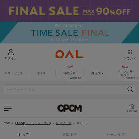
ログイン
ブランド
パーソナル
ベストヒット
オトナ
骨格診断
身長別
カラー
CPCM(シーピーシーエム)
レディース
スカート
TOP
すべて
通常価格
セール価格