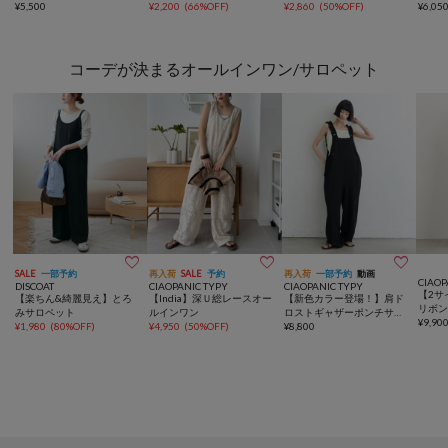
¥
5,500
ドシャツ
¥
2,200
(
66%OFF
)
¥
2,860
(
50%OFF
)
¥
6,05
コーデが決まるオールインワン/サロペット



SALE
一部予約
再入荷
SALE
予約
再入荷
一部予約
動画
CIAOP
DISCOAT
CIAOPANIC TYPY
CIAOPANIC TYPY
【2サ
【楽ちん&綺麗見え】とろ
【India】深Ｕ総レースオー
【新色カラー登場！】肩ド
リボ
みサロペット
ルインワン
ロストギャザーポンチサロ
¥
9,90
¥
1,980
(
80%OFF
)
¥
4,950
(
50%OFF
)
ペット
¥
8,800