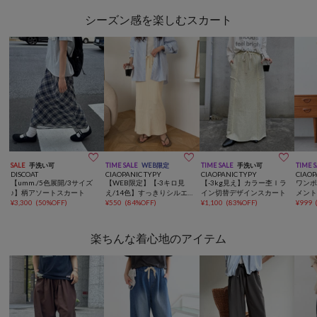
シーズン感を楽しむスカート



SALE
手洗い可
TIME SALE
WEB限定
TIME SALE
手洗い可
TIME 
DISCOAT
CIAOPANIC TYPY
CIAOPANIC TYPY
CIAOP
【umm./5色展開/3サイズ
【WEB限定】【-3キロ見
【-3kg見え】カラー杢Ｉラ
ワン
♪】柄アソートスカート
え/14色】すっきりシルエ
イン切替デザインスカート
メン
¥
3,300
(
50%OFF
)
ットリブスカート
¥
550
(
84%OFF
)
¥
1,100
(
83%OFF
)
¥
999
楽ちんな着心地のアイテム