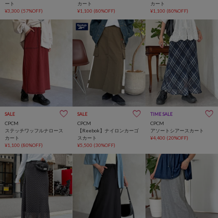
ート
カート
カート
¥3,300
(57%OFF)
¥1,100
(80%OFF)
¥1,100
(80%OFF)
SALE
SALE
TIME SALE
CPCM
CPCM
CPCM
ステッチワッフルナロース
【Reebok】ナイロンカーゴ
アソートシアースカート
カート
スカート
¥4,400
(20%OFF)
¥1,100
(80%OFF)
¥5,500
(30%OFF)