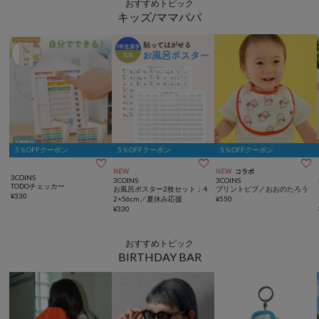
おすすめトピック
キッズ/ママパパ
5％OFFクーポン
5％OFFクーポン
5％OFFクーポン



NEW
NEW
コラボ
3COINS
3COINS
3COINS
TODOチェッカー
お風呂ポスター2枚セット：4
プリントビブ／おおのたろう
¥
330
2×56cm／夏休み応援
¥
550
¥
330
おすすめトピック
BIRTHDAY BAR