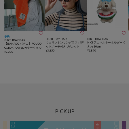



予約
BIRTHDAY BAR
BIRTHDAY BAR
BIRTHDAY BAR
ウェリントンサングラス パデ
NICI アニマルキーホルダー う
【BANACO バナコ】ROUCO
ットポーチ付き UVカット
きわ 10cm
COLOR TOWEL カラータオル
¥
3,850
¥
1,870
¥
2,310
PICK UP