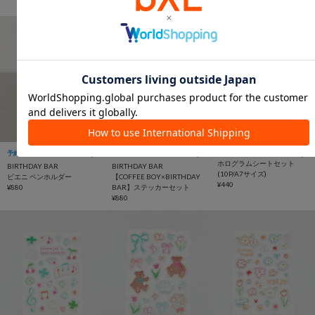
(10P/A5サイズ)
¥440
Lattice
予約
コラボ
ホログラムシートセット
BIRTHDAY BAR
BIRTHDAY BAR
(10P/A7サイズ)
ピエニ ペンホルダー
【COFFEE BOY×BIRTHDAY
¥440
¥880
BAR】ステッカーセット
¥880