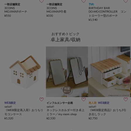



一部店舗限定
一部店舗限定
予約
3COINS
3COINS
BIRTHDAY BAR
MOJIMAPポーチ
MOJIMAP巾着
DO-MO CONTROLLER コン
¥
550
¥
330
トローラー型のポーチ
¥
1,540
おすすめトピック
卓上家具/収納



WEB限定
インフルエンサー企画
再入荷
WEB限定
salut!
salut!
salut!
《WEB限定再入荷》おうちリ
ネックレスホルダー付き卓上
《WEB限定商品》おうち3引
モコンケース
ミラー／my room shop
き出しラック
¥
1,320
¥
2,530
¥
2,750