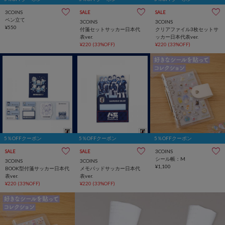
3COINS
SALE
SALE
ペン立て
3COINS
3COINS
¥550
付箋セットサッカー日本代
クリアファイル3枚セットサ
表ver.
ッカー日本代表ver.
¥220
(33%OFF)
¥220
(33%OFF)
5％OFFクーポン
5％OFFクーポン
5％OFFクーポン
3COINS
SALE
SALE
シール帳：M
3COINS
3COINS
¥1,100
BOOK型付箋サッカー日本代
メモパッドサッカー日本代
表ver.
表ver.
¥220
(33%OFF)
¥220
(33%OFF)