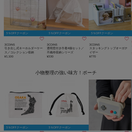
5％OFFクーポン
5％OFFクーポン
5％OFFクーポン



3COINS
3COINS
3COINS
引き出し式キーホルダーケー
透明窓付き巾着4個セット／
スタッキングトップオーガナ
ス／コレクション収納
不織布収納シリーズ
イザー
¥
1,100
¥
330
¥
770
小物整理の強い味方！ポーチ
5％OFFクーポン
5％OFFクーポン