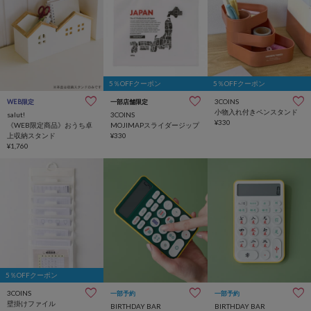
5％OFFクーポン
5％OFFクーポン
3COINS
WEB限定
一部店舗限定
小物入れ付きペンスタンド
salut!
3COINS
¥330
《WEB限定商品》おうち卓
MOJIMAPスライダージップ
上収納スタンド
¥330
¥1,760
5％OFFクーポン
3COINS
一部予約
一部予約
壁掛けファイル
BIRTHDAY BAR
BIRTHDAY BAR