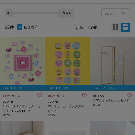
カラー
¥0
上限なし
65
件
全色表示
5％OFFクーポン
5％OFFクーポン
5％OFFクーポン
3COINS
NEW
コラボ
NEW
コラボ
ピアスネックレススタンド
3COINS
3COINS
¥550
CDケース付きステッカーセ
マンスリーカード／おおの
ット／HELLO KITTY
たろう
¥550
¥330