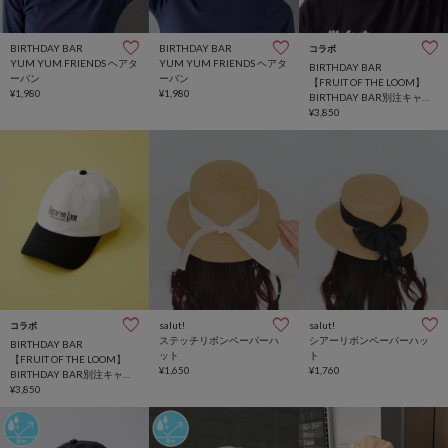
BIRTHDAY BAR
BIRTHDAY BAR
コラボ
YUM YUM FRIENDS ヘアタ
YUM YUM FRIENDS ヘアタ
BIRTHDAY BAR
ーバン
ーバン
【FRUIT OF THE LOOM】
¥1,980
¥1,980
BIRTHDAY BAR別注キャッ
プ
¥3,850
salut!
salut!
コラボ
ステッチリボンペーパーハ
シアーリボンペーパーハッ
BIRTHDAY BAR
ット
ト
【FRUIT OF THE LOOM】
¥1,650
¥1,760
BIRTHDAY BAR別注キャッ
プ
¥3,850