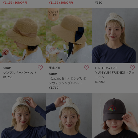
¥1,155
(30%OFF)
¥1,155
(30%OFF)
¥330
salut!
BIRTHDAY BAR
手洗い可
シンプルペーパーハット
YUM YUM FRIENDS ヘアタ
salut!
¥1,760
ーバン
《たためる！》ロングリボ
¥1,980
ンウォッシャブルハット
¥1,760