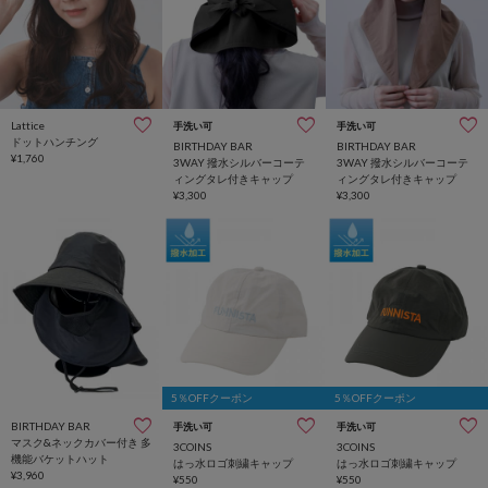
Lattice
手洗い可
手洗い可
ドットハンチング
BIRTHDAY BAR
BIRTHDAY BAR
¥1,760
3WAY 撥水シルバーコーテ
3WAY 撥水シルバーコーテ
ィングタレ付きキャップ
ィングタレ付きキャップ
¥3,300
¥3,300
5％OFFクーポン
5％OFFクーポン
BIRTHDAY BAR
手洗い可
手洗い可
マスク&ネックカバー付き 多
3COINS
3COINS
機能バケットハット
はっ水ロゴ刺繍キャップ
はっ水ロゴ刺繍キャップ
¥3,960
¥550
¥550