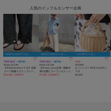
人気のインフルエンサー企画
MAX￥2,000クーポン
MAX￥2,000クーポン
5％OFFクーポン



TIME SALE
一部予約
TIME SALE
一部予約
NEW
PUAL CE CIN
PUAL CE CIN
3COINS
【＠kokiminitaコラボ】花柄
【＠remi_usus企画 / 接触冷
かごバッグ／NICE CLAUPコ
コード刺繍スカラップレース
感+抗菌】カーブシルエット
ラボ
パンツ
¥
13,585
(
5%OFF
)
カットソーパンツ
¥
7,920
(
10%OFF
)
¥
2,200