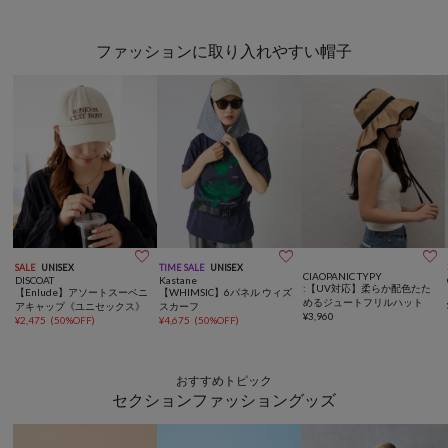
ファッションに取り入れやすい帽子



SALE
UNISEX
TIME SALE
UNISEX
CIAOPANIC TYPY
DISCOAT
Kastane
:【UV対応】柔らか配色たた
【Enlude】アソートスーベニ
【WHIMSIC】6パネル ウィズ
めるジュートフリルハット
アキャップ《ユニセックス》
スカーフ
¥
3,960
¥
2,475
(
50%OFF
)
¥
4,675
(
50%OFF
)
おすすめトピック
セクションファッショングッズ