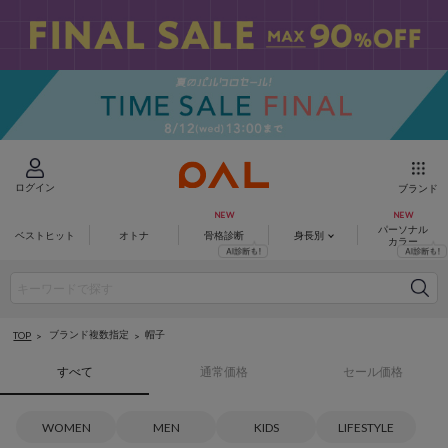
ログイン
ブランド
パーソナル
ベストヒット
オトナ
骨格診断
身長別
カラー
ブランド複数指定
帽子
TOP
すべて
通常価格
セール価格
WOMEN
MEN
KIDS
LIFESTYLE