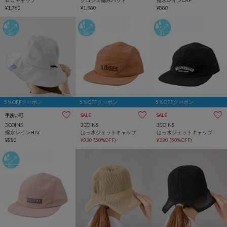
¥1,760
¥1,980
¥880
5％OFFクーポン
5％OFFクーポン
5％OFFクーポン
手洗い可
SALE
SALE
3COINS
3COINS
3COINS
撥水レインHAT
はっ水ジェットキャップ
はっ水ジェットキャップ
¥880
¥330
(50%OFF)
¥330
(50%OFF)