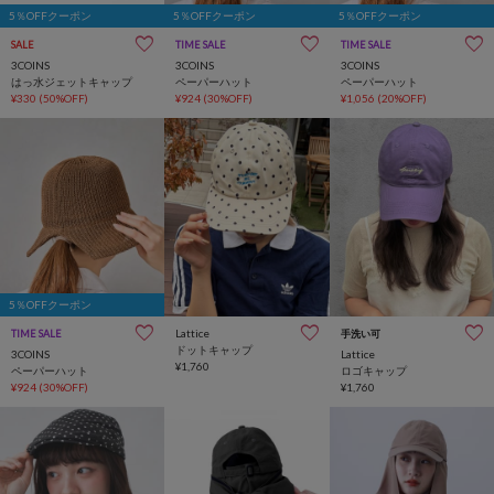
5％OFFクーポン
5％OFFクーポン
5％OFFクーポン
SALE
TIME SALE
TIME SALE
3COINS
3COINS
3COINS
はっ水ジェットキャップ
ペーパーハット
ペーパーハット
¥330
(50%OFF)
¥924
(30%OFF)
¥1,056
(20%OFF)
5％OFFクーポン
Lattice
TIME SALE
手洗い可
ドットキャップ
3COINS
Lattice
¥1,760
ペーパーハット
ロゴキャップ
¥924
(30%OFF)
¥1,760