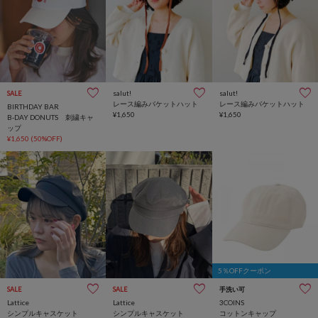
salut!
salut!
SALE
レース編みバケットハット
レース編みバケットハット
BIRTHDAY BAR
¥1,650
¥1,650
B-DAY DONUTS 刺繍キャ
ップ
¥1,650
(50%OFF)
5％OFFクーポン
SALE
SALE
手洗い可
Lattice
Lattice
3COINS
シンプルキャスケット
シンプルキャスケット
コットンキャップ