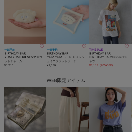



一部予約
一部予約
TIME SALE
BIRTHDAY BAR
BIRTHDAY BAR
BIRTHDAY BAR
YUM YUM FRIENDS マスコ
YUM YUM FRIENDS メッシ
BIRTHDAY BAR/Casper/Tシ
ットチャーム
ュミニフラットポーチ
ャツ
¥
1,210
¥
1,650
¥
3,168
(
20%OFF
)
WEB限定アイテム