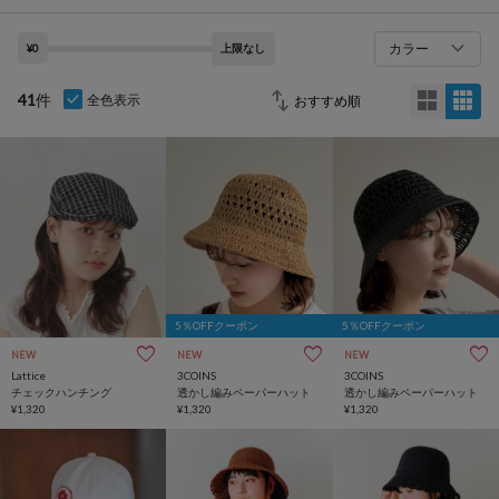
カラー
¥0
上限なし
41
件
全色表示
5％OFFクーポン
5％OFFクーポン
NEW
NEW
NEW
Lattice
3COINS
3COINS
チェックハンチング
透かし編みペーパーハット
透かし編みペーパーハット
¥1,320
¥1,320
¥1,320