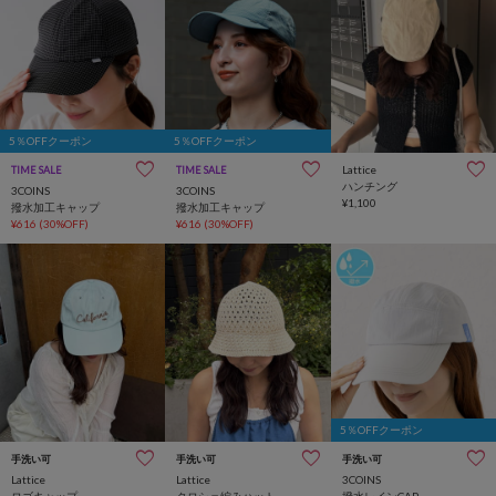
5％OFFクーポン
5％OFFクーポン
Lattice
TIME SALE
TIME SALE
ハンチング
3COINS
3COINS
¥1,100
撥水加工キャップ
撥水加工キャップ
¥616
(30%OFF)
¥616
(30%OFF)
5％OFFクーポン
手洗い可
手洗い可
手洗い可
Lattice
Lattice
3COINS
ロゴキャップ
クロシェ編みハット
撥水レインCAP