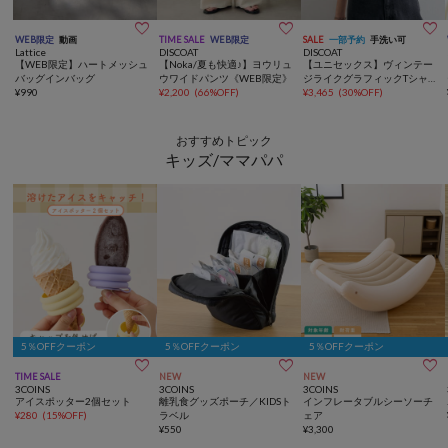



WEB限定
動画
TIME SALE
WEB限定
SALE
一部予約
手洗い可
Lattice
DISCOAT
DISCOAT
【WEB限定】ハートメッシュ
【Noka/夏も快適♪】ヨウリュ
【ユニセックス】ヴィンテー
バッグインバッグ
ウワイドパンツ《WEB限定》
ジライクグラフィックTシャ
¥
990
¥
2,200
(
66%OFF
)
ツ《WEB限定》
¥
3,465
(
30%OFF
)
おすすめトピック
キッズ/ママパパ
5％OFFクーポン
5％OFFクーポン
5％OFFクーポン



TIME SALE
NEW
NEW
3COINS
3COINS
3COINS
アイスポッター2個セット
離乳食グッズポーチ／KIDSト
インフレータブルシーソーチ
¥
280
(
15%OFF
)
ラベル
ェア
¥
550
¥
3,300